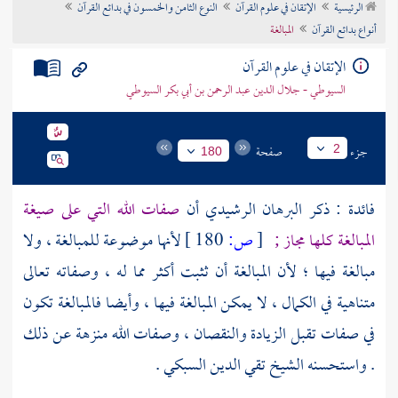
الرئيسية
الإتقان في علوم القرآن
النوع الثامن والخمسون في بدائع القرآن
تراجم الأعلام
أنواع بدائع القرآن
المبالغة
الإتقان في علوم القرآن
السيوطي - جلال الدين عبد الرحمن بن أبي بكر السيوطي
جزء
صفحة
2
180
فائدة : ذكر
البرهان الرشيدي
أن
صفات الله التي على صيغة
المبالغة كلها مجاز ;
[
ص:
180 ]
لأنها موضوعة للمبالغة ، ولا
مبالغة فيها ؛ لأن المبالغة أن ثثبت أكثر مما له ، وصفاته تعالى
متناهية في الكمال ، لا يمكن المبالغة فيها ، وأيضا فالمبالغة تكون
في صفات تقبل الزيادة والنقصان ، وصفات الله منزهة عن ذلك
. واستحسنه الشيخ
تقي الدين السبكي .