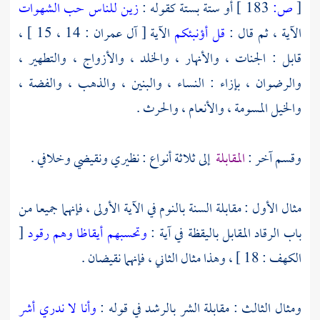
[
ص:
183 ]
أو ستة بستة كقوله :
زين للناس حب الشهوات
الآية ، ثم قال :
قل أؤنبئكم
الآية [ آل عمران : 14 ، 15 ] ،
قابل : الجنات ، والأنهار ، والخلد ، والأزواج ، والتطهير ،
والرضوان ، بإزاء : النساء ، والبنين ، والذهب ، والفضة ،
والخيل المسومة ، والأنعام ، والحرث .
وقسم آخر :
المقابلة
إلى ثلاثة أنواع : نظيري ونقيضي وخلافي .
مثال الأول : مقابلة السنة بالنوم في الآية الأولى ، فإنهما جميعا من
باب الرقاد المقابل باليقظة في آية :
وتحسبهم أيقاظا وهم رقود
[
الكهف : 18 ] ، وهذا مثال الثاني ، فإنهما نقيضان .
ومثال الثالث : مقابلة الشر بالرشد في قوله :
وأنا لا ندري أشر