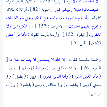
:
لا تأخذه سنة ولا نوم
[ البقرة : 255 ] . أو اثنين باثنين كقوله
:
فليضحكوا قليلا وليبكوا كثيرا
[ التوبة : 82 ] . أو ثلاثة بثلاثة
كقوله :
يأمرهم بالمعروف وينهاهم عن المنكر ويحل لهم الطيبات
ويحرم عليهم الخبائث
[ الأعراف : 157 ] ،
واشكروا لي ولا
تكفرون
[ البقرة : 152 ] . وأربعة بأربعة كقوله :
فأما من أعطى
الآيتين [ الليل : 5 ] .
وخمسة بخمسة كقوله :
إن الله لا يستحيي أن يضرب مثلا ما
[
البقرة : 26 ] ، الآيات ، قابل بين : (
بعوضة فما فوقها
) ، وبين :
(
فأما الذين آمنوا
) (
وأما الذين كفروا
) ، وبين : ( يضل ) و (
يهدي ) وبين ( ينقضون ) و ( ميثاقه ) ، وبين ( يقطعون ) و ( أن
يوصل ) .