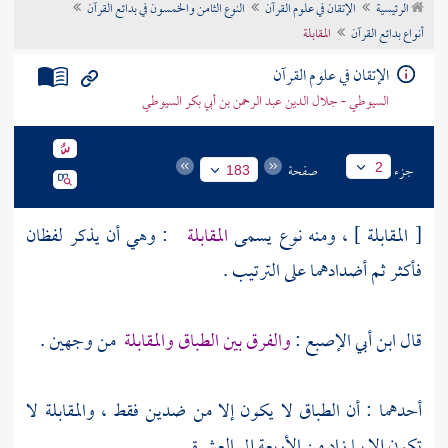
الرئيسية
الإتقان في علوم القرآن
النوع الثامن والخمسون في بدائع القرآن
تراجم الأعلام
أنواع بدائع القرآن
المقابلة
الإتقان في علوم القرآن
السيوطي - جلال الدين عبد الرحمن بن أبي بكر السيوطي
جزء
صفحة
2
183
[ المقابلة ] ، ومنه نوع يسمى
المقابلة
: وهي أن يذكر لفظان
فأكثر ثم أضدادهما على الترتيب .
قال
ابن أبي الإصبع
:
والفرق بين الطباق والمقابلة
من وجهين .
أحدهما : أن الطباق لا يكون إلا من ضدين فقط ، والمقابلة لا
تكون إلا بما زاد من الأربعة إلى العشرة .