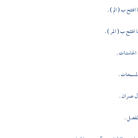
 افتتح ب ( الم ) .
 افتتح ب ( المر ) .
الحامدات .
لمسبحات .
آل عمران .
مفصل .