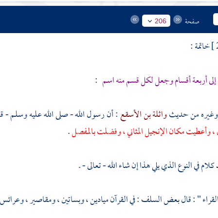
صفحة
206
خاتمة :
إلى أربعة أقسام وجعل لكل قسم منه اسم
:
وغيره من حديث
واثلة بن الأسقع
: أن رسول الله - صلى الله عليه وسلم - ق
ين ، وأعطيت مكان الإنجيل المثاني ، وفضلت بالمفصل
.
كلام في النوع الذي يلي هذا إن شاء الله - تعالى - .
القراء " : قال بعض السلف : في القرآن ميادين ، وبساتين ، ومقاصير ، وعرائس 