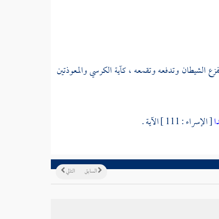
فزع الشيطان وتدفعه وتقمعه ، كآية الكرسي والمعوذتين
دا
[ الإسراء : 111 ] الآية .
السابق
التالي