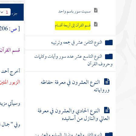
سميت سور باسم واحد
جزء
1
قسم القرآن إلى أربعة أقسام
[
ص:
206 ]
النوع الثامن عشر في جمعه وترتيبه
قسم القرآن 
النوع التاسع عشر عدد سور وآيات وكلمات
وحروف القرآن
أخرج
أحمد
النوع العشرون في معرفة حفاظه
الزبور المئ
ورواياته
وسيأتي مزيد 
النوع الحادي والعشرون في معرفة
العالي والنازل من أسانيده
وفي " جمال 
النوع الثاني والعشرون إلى السابع والعشرين