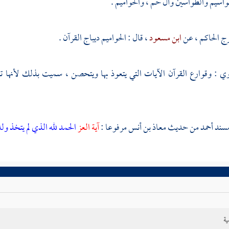
طواسيم والطواسين وآل حم ، والحواميم .
رج
الحاكم ،
عن
ابن مسعود
، قال : الحواميم ديباج القرآن .
وي
: وقوارع القرآن الآيات التي يتعوذ بها ويتحصن ، سميت بذلك لأنها ت
مسند
أحمد
من حديث
معاذ بن أنس
مرفوعا :
آية العز
الحمد لله الذي لم يتخذ ول
ية