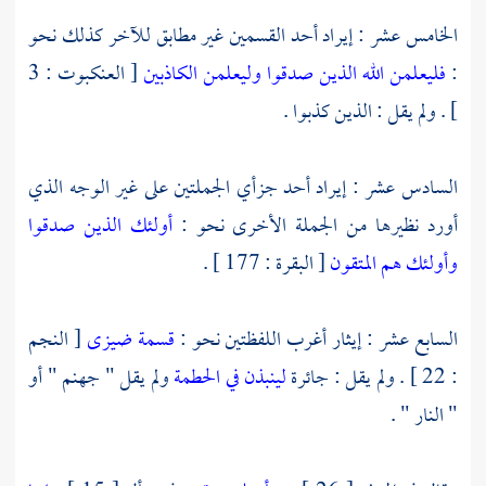
الخامس عشر : إيراد أحد القسمين غير مطابق للآخر كذلك نحو
:
فليعلمن الله الذين صدقوا وليعلمن الكاذبين
[ العنكبوت : 3
] . ولم يقل : الذين كذبوا .
السادس عشر : إيراد أحد جزأي الجملتين على غير الوجه الذي
أورد نظيرها من الجملة الأخرى نحو :
أولئك الذين صدقوا
وأولئك هم المتقون
[ البقرة : 177 ] .
السابع عشر : إيثار أغرب اللفظتين نحو :
قسمة ضيزى
[ النجم
: 22 ] . ولم يقل : جائرة
لينبذن في الحطمة
ولم يقل " جهنم " أو
" النار " .