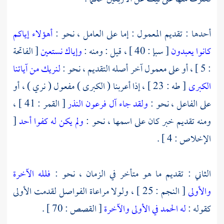
أحدها : تقديم المعمول : إما على العامل ، نحو :
أهؤلاء إياكم
كانوا يعبدون
[ سبإ : 40 ] ، قيل : ومنه :
وإياك نستعين
[ الفاتحة
: 5 ] ، أو على معمول آخر أصله التقديم ، نحو :
لنريك من آياتنا
الكبرى
[ طه : 23 ] ، إذا أعربنا ( الكبرى ) مفعول ( نري ) ، أو
على الفاعل ، نحو :
ولقد جاء آل فرعون النذر
[ القمر : 41 ] ،
ومنه تقديم خبر كان على اسمها ، نحو :
ولم يكن له كفوا أحد
[
الإخلاص : 4 ] .
الثاني : تقديم ما هو متأخر في الزمان ، نحو :
فلله الآخرة
والأولى
[ النجم : 25 ] ، ولولا مراعاة الفواصل لقدمت الأولى
كقوله :
له الحمد في الأولى والآخرة
[ القصص : 70 ] .