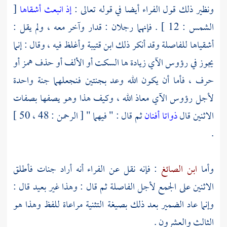
ونظير ذلك قول
الفراء
أيضا في قوله تعالى :
إذ انبعث أشقاها
[
الشمس : 12 ] . فإنهما رجلان : قدار وآخر معه ، ولم يقل :
أشقياها للفاصلة وقد أنكر ذلك
ابن قتيبة
وأغلظ فيه ، وقال : إنما
يجوز في رؤوس الآي زيادة ها السكت أو الألف أو حذف همز أو
حرف ، فأما أن يكون الله وعد بجنتين فنجعلهما جنة واحدة
لأجل رؤوس الآي معاذ الله ، وكيف هذا وهو يصفها بصفات
الاثنين قال
ذواتا أفنان
ثم قال : " فيهما " [ الرحمن : 48 ، 50 ]
.
وأما
ابن الصائغ
: فإنه نقل عن
الفراء
أنه أراد جنات فأطلق
الاثنين على الجمع لأجل الفاصلة ثم قال : وهذا غير بعيد قال :
وإنما عاد الضمير بعد ذلك بصيغة التثنية مراعاة للفظ وهذا هو
الثالث والعشرون .