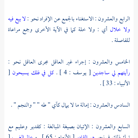
الرابع والعشرون : الاستغناء بالجمع عن الإفراد نحو :
لا بيع فيه
ولا خلال
أي : ولا خلة كما في الآية الأخرى وجمع مراعاة
للفاصلة .
الخامس والعشرون : إجراء غير العاقل مجرى العاقل نحو :
رأيتهم لي ساجدين
[ يوسف : 4 ] .
كل في فلك يسبحون
[
الأنبياء : 33 ] .
السادس والعشرون : إمالة ما لا يمال كآي " طه " " والنجم " .
السابع والعشرون : الإتيان بصيغة المبالغة : كقدير وعليم مع
ترك ذلك في نحو
هو القادر
[ الأنعام : 65 ] . و
عالم الغيب
[