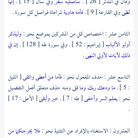
وقال في المدثر [ 26 ] .
سأصليه سقر
وفي سأل [ 15 ] .
إنها
لظى
وفي القارعة [ 9 ] .
فأمه هاوية
لمراعاة فواصل كل سورة .
الثامن عشر : اختصاص كل من المشركين بموضع نحو :
وليذكر
أولو الألباب
[ إبراهيم : 52 ] . وفي سورة طه [ 128 ] .
إن في
ذلك لآيات لأولي النهى
.
التاسع عشر : حذف المفعول نحو :
فأما من أعطى واتقى
[ الليل
: 5 ] .
ما ودعك ربك وما قلى
ومنه حذف متعلق أفعل التفضيل
نحو :
يعلم السر وأخفى
[ طه : 7 ] .
خير وأبقى
[ الأعلى : 17 ]
.
العشرون : الاستغناء بالإفراد عن التثنية نحو :
فلا يخرجنكما من