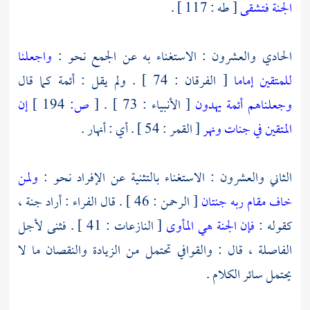
الجنة فتشقى
[ طه : 117 ] .
الحادي والعشرون : الاستغناء به عن الجمع نحو :
واجعلنا
للمتقين إماما
[ الفرقان : 74 ] . ولم يقل : أئمة كما قال
وجعلناهم أئمة يهدون
[ الأنبياء : 73 ] .
[
ص:
194 ]
إن
المتقين في جنات ونهر
[ القمر : 54 ] . أي : أنهار .
الثاني والعشرون : الاستغناء بالتثنية عن الإفراد نحو :
ولمن
خاف مقام ربه جنتان
[ الرحمن : 46 ] . قال
الفراء
: أراد جنة ،
كقوله :
فإن الجنة هي المأوى
[ النازعات : 41 ] . فثنى لأجل
الفاصلة ، قال : والقوافي تحتمل من الزيادة والنقصان ما لا
يحتمل سائر الكلام .