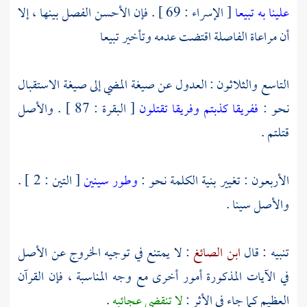
علينا به تبيعا
[ الإسراء : 69 ] . فإن الأحسن الفصل بينها ، إلا
أن مراعاة الفاصلة اقتضت عدمه وتأخير تبيعا
التاسع والثلاثون : العدول عن صيغة المضي إلى صيغة الاستقبال
نحو :
ففريقا كذبتم وفريقا تقتلون
[ البقرة : 87 ] . والأصل
قتلتم .
الأربعون : تغيير بنية الكلمة نحو :
وطور سينين
[ التين : 2 ] .
والأصل سينا .
تنبيه : قال
ابن الصائغ
: لا يمتنع في توجيه الخروج عن الأصل
في الآيات المذكورة أمور أخرى مع وجه المناسبة ، فإن القرآن
العظيم كما جاء في الأثر :
لا تنقضي عجائبه
.