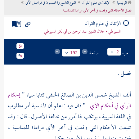
الرئيسية
الإتقان في علوم القرآن
النوع التاسع والخمسون في فواصل الآي
تراجم الأعلام
فصل الأحكام التي وقعت في آخر الآي مراعاة للمناسبة
الإتقان في علوم القرآن
السيوطي - جلال الدين عبد الرحمن بن أبي بكر السيوطي
جزء
صفحة
2
192
فصل .
ألف الشيخ
شمس الدين بن الصائغ الحنفي
كتابا سماه "
إحكام
الرأي في أحكام الآي
" قال فيه : اعلم أن المناسبة أمر مطلوب
في اللغة العربية ، يرتكب لها أمور من مخالفة الأصول . قال : وقد
تتبعت الأحكام التي وقعت في آخر الآي مراعاة للمناسبة ،
فعثرت منها على نيف عن الأربعين حكما .