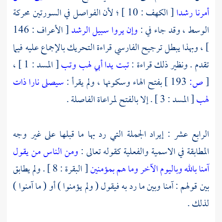
أمرنا رشدا
[ الكهف : 10 ] ؛ لأن الفواصل في السورتين محركة
الوسط ، وقد جاء في :
وإن يروا سبيل الرشد
[ الأعراف : 146
] ، وبهذا يبطل ترجيح
الفارسي
قراءة التحريك بالإجماع عليه فيما
تقدم . ونظير ذلك قراءة :
تبت يدا أبي لهب وتب
[ المسد : 1 ] ،
[
ص:
193 ]
بفتح الهاء وسكونها ، ولم يقرأ :
سيصلى نارا ذات
لهب
[ المسد : 3 ] . إلا بالفتح لمراعاة الفاصلة .
الرابع عشر : إيراد الجملة التي رد بها ما قبلها على غير وجه
المطابقة في الاسمية والفعلية كقوله تعالى :
ومن الناس من يقول
آمنا بالله وباليوم الآخر وما هم بمؤمنين
[ البقرة : 8 ] . ولم يطابق
بين قولهم : آمنا وبين ما رد به فيقول ( ولم يؤمنوا ) أو ( ما آمنوا )
لذلك .