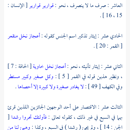
العاشر : صرف ما لا ينصرف ، نحو :
قوارير
قوارير
[ الإنسان :
15 ، 16 ] .
الحادي عشر : إيثار تذكير اسم الجنس كقوله :
أعجاز نخل منقعر
[ القمر : 20 ] .
الثاني عشر : إيثار تأنيثه ، نحو :
أعجاز نخل خاوية
[ الحاقة : 7 ]
، ونظير هذين قوله في القمر [ 5 ] :
وكل صغير وكبير مستطر
وفي الكهف [ 49 ] :
لا يغادر صغيرة ولا كبيرة إلا أحصاها
.
الثالث عشر : الاقتصار على أحد الوجهين الجائزين اللذين قرئ
بهما في السبع في غير ذلك ، كقوله تعالى :
فأولئك تحروا رشدا
[
الجن : 14 ] ، ولم يجئ ( رشدا ) في السبع ، وكذا :
وهيئ لنا من