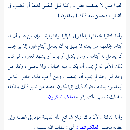
الفواحش لا يقتضيه عقل ، وكذا قتل النفس لغيظ أو غضب في
القاتل ، فحسن بعد ذلك ( يعقلون ) .
وأما الثانية فتعلقها بالحقوق المالية والقولية ، فإن من علم أن له
أيتاما يخلفهم من بعده لا يليق به أن يعامل أيتام غيره إلا بما يحب
أن يعامل به أيتامه . ومن يكيل أو يزن أو يشهد لغيره ، لو كان
ذلك الأمر له لم يحب أن يكون فيه خيانة ، ولا بخس ، وكذا من
وعد لو وعد لم يحب أن يخلف ، ومن أحب ذلك عامل الناس
ليعاملوه بمثله ، فترك ذلك إنما يكون لغفلة عن تدبر ذلك وتأمله
، فذلك ناسب الختم بقوله
لعلكم تذكرون
.
وأما الثالثة : لأن ترك اتباع شرائع الله الدينية مؤد إلى غضبه وإلى
عقابه فحسن
لعلكم تتقون
أي : عقاب الله بسببه .