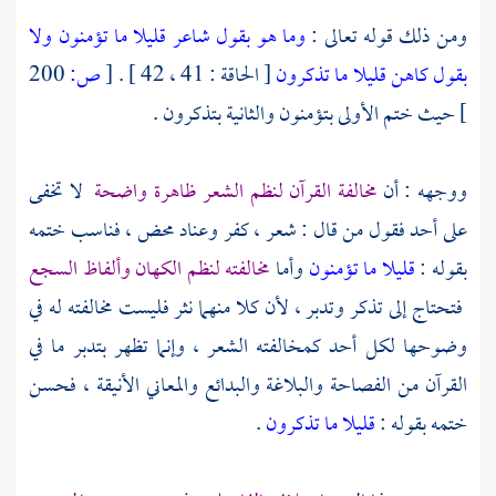
ومن ذلك قوله تعالى :
وما هو بقول شاعر قليلا ما تؤمنون
ولا
بقول كاهن قليلا ما تذكرون
[ الحاقة : 41 ، 42 ] .
[
ص:
200
]
حيث ختم الأولى بتؤمنون والثانية بتذكرون .
ووجهه : أن
مخالفة القرآن لنظم الشعر ظاهرة واضحة
لا تخفى
على أحد فقول من قال : شعر ، كفر وعناد محض ، فناسب ختمه
بقوله :
قليلا ما تؤمنون
وأما
مخالفته لنظم الكهان وألفاظ السجع
فتحتاج إلى تذكر وتدبر ، لأن كلا منهما نثر فليست مخالفته له في
وضوحها لكل أحد كمخالفته الشعر ، وإنما تظهر بتدبر ما في
القرآن من الفصاحة والبلاغة والبدائع والمعاني الأنيقة ، فحسن
ختمه بقوله :
قليلا ما تذكرون
.