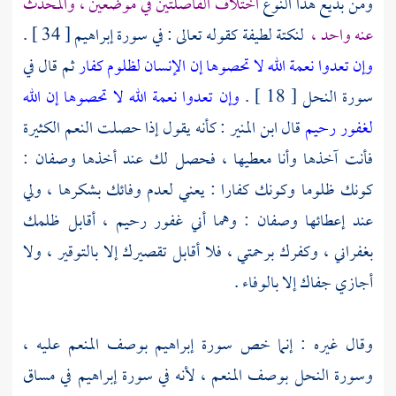
ومن بديع هذا النوع
اختلاف الفاصلتين في موضعين ، والمحدث
عنه واحد ،
لنكتة لطيفة كقوله تعالى : في سورة إبراهيم [ 34 ] .
وإن تعدوا نعمة الله لا تحصوها إن الإنسان لظلوم كفار
ثم قال في
سورة النحل [ 18 ] .
وإن تعدوا نعمة الله لا تحصوها إن الله
لغفور رحيم
قال
ابن المنير
: كأنه يقول إذا حصلت النعم الكثيرة
فأنت آخذها وأنا معطيها ، فحصل لك عند أخذها وصفان :
كونك ظلوما وكونك كفارا : يعني لعدم وفائك بشكرها ، ولي
عند إعطائها وصفان : وهما أني غفور رحيم ، أقابل ظلمك
بغفراني ، وكفرك برحمتي ، فلا أقابل تقصيرك إلا بالتوقير ، ولا
أجازي جفاك إلا بالوفاء .
وقال غيره : إنما خص سورة إبراهيم بوصف المنعم عليه ،
وسورة النحل بوصف المنعم ، لأنه في سورة إبراهيم في مساق