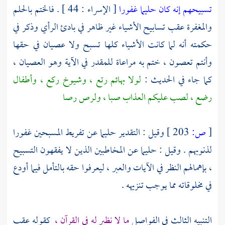
تسبيحهم إنه كان حليما غفورا
[ الإسراء : 44 ] . فالختم بالحلم
والمغفرة عقب تسابيح الأشياء غير ظاهر في بادئ الرأي وذكر في
حكمته أنه لما كانت الأشياء كلها تسبح ولا عصيان في حقها
وأنتم تعصون ، ختم به مراعاة للمقدر في الآية وهو العصيان ،
كما جاء في الحديث :
لولا بهائم رتع ، وشيوخ ركع ، وأطفال
رضع ، لصب عليكم العذاب صبا ، ولرص رصا
[
ص:
203 ]
وقيل : التقدير حليما عن تفريط المسبحين غفورا
لذنوبهم . وقيل : حليما عن المخاطبين الذين لا يفقهون التسبيح
، بإهمالهم النظر في الآيات والعبر ، ليعرفوا حقه بالتأمل فيما أودع
في مخلوقاته مما يوجب تنزيهه .
التنبيه الثالث في الفواصل
ما لا نظير له في القرآن ،
كقوله عقب