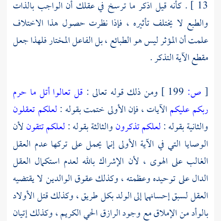
13 ] . كأنه قيل اذكر ما ترسخ في عقلك أن الواجب بالذات
والطبع لا يختلف تأثيره ، فإذا نظرت حصول هذا الاختلاف
علمت أن المؤثر ليس هو الطبائع ، بل الفاعل المختار فلهذا جعل
مقطع الآية التذكر .
[
ص:
199 ]
ومن ذلك قوله تعالى :
قل تعالوا أتل ما حرم
ربكم عليكم
الآيات ، فإن الأولى ختمت بقوله :
لعلكم تعقلون
والثانية بقوله :
لعلكم تذكرون
والثالثة بقوله :
لعلكم تتقون
لأن
الوصايا التي في الآية الأولى إنما يحمل على تركها عدم العقل
الغالب على الهوى ، لأن الإشراك بالله لعدم استكمال العقل
الدال على توحيده وعظمته ، وكذلك عقوق الوالدين لا يقتضيه
العقل لسبق إحسانهما إلى الولد بكل طريق ، وكذلك قتل الأولاد
بالوأد من الإملاق مع وجود الرازق الحي الكريم ، وكذلك إتيان