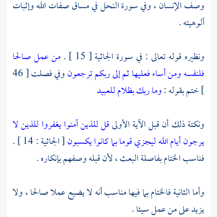
وصف الإنسان ، وفي سورة النحل في مساق صفات الله وإثبات
ألوهيته .
ونظيره قوله تعالى : في سورة الجاثية [ 15 ] .
من عمل صالحا
فلنفسه ومن أساء فعليها ثم إلى ربكم ترجعون
وفي فصلت [ 46
] ختم بقوله :
وما ربك بظلام للعبيد
ونكتة ذلك أن قبل الآية الأولى
قل للذين آمنوا يغفروا للذين لا
يرجون أيام الله ليجزي قوما بما كانوا يكسبون
[ الجاثية : 14 ] .
فناسب الختام بفاصلة البعث ، لأن قبله وصفهم بإنكاره .
وأما الثانية فالختام بما فيها مناسب أنه لا يضيع عملا صالحا ، ولا
يزيد على من عمل سيئا .