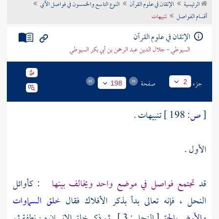
الرئيسية
الإتقان في علوم القرآن
النوع التاسع والخمسون في فواصل الآي
تراجم الأعلام
أقسام الفواصل
تنبيهات
الإتقان في علوم القرآن
السيوطي - جلال الدين عبد الرحمن بن أبي بكر السيوطي
جزء
صفحة
2
198
[
ص:
198 ]
تنبيهات .
الأول .
قد
تجتمع فواصل في موضع واحد ويخالف بينها
: كأوائل
النحل ، فإنه تعالى بدأ بذكر الأفلاك فقال
خلق السماوات
والأرض بالحق
[ النحل : 3 ] . ثم ذكر خلق الإنسان من نطفة ثم