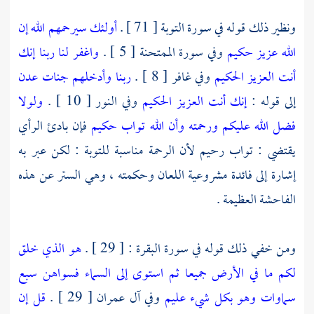
ونظير ذلك قوله في سورة التوبة [ 71 ] .
أولئك سيرحمهم الله إن
الله عزيز حكيم
وفي سورة الممتحنة [ 5 ] .
واغفر لنا ربنا إنك
أنت العزيز الحكيم
وفي غافر [ 8 ] .
ربنا وأدخلهم جنات عدن
إلى قوله :
إنك أنت العزيز الحكيم
وفي النور [ 10 ] .
ولولا
فضل الله عليكم ورحمته وأن الله تواب حكيم
فإن بادئ الرأي
يقتضي : تواب رحيم لأن الرحمة مناسبة للتوبة : لكن عبر به
إشارة إلى فائدة مشروعية اللعان وحكمته ، وهي الستر عن هذه
الفاحشة العظيمة .
ومن خفي ذلك قوله في سورة البقرة : [ 29 ] .
هو الذي خلق
لكم ما في الأرض جميعا ثم استوى إلى السماء فسواهن سبع
سماوات وهو بكل شيء عليم
وفي آل عمران [ 29 ] .
قل إن