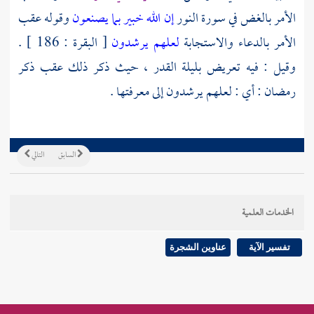
الأمر بالغض في سورة النور
إن الله خبير بما يصنعون
وقوله عقب
الأمر بالدعاء والاستجابة
لعلهم يرشدون
[ البقرة : 186 ] .
وقيل : فيه تعريض بليلة القدر ، حيث ذكر ذلك عقب ذكر
رمضان : أي : لعلهم يرشدون إلى معرفتها .
السابق
التالي
الخدمات العلمية
تفسير الآية
عناوين الشجرة