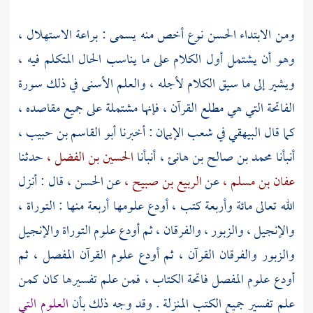
ومن الابتداء الحسن نوع أخص منه يسمى : براعة الاستهلال ،
وهو أن يشتمل أول الكلام على ما يناسب الحال المتكلم فيه ،
ويشير إلى ما سيق الكلام لأجله ، والعلم الأسنى في ذلك سورة
الفاتحة التي هي مطلع القرآن ، فإنها مشتملة على جميع مقاصده ،
كما قال
البيهقي
في شعب الإيمان : أخبرنا
أبو القاسم بن حبيب ،
أنبأنا
محمد بن صالح بن هانئ ،
أنبأنا
الحسين بن الفضل ،
حدثنا
عفان بن مسلم ،
عن
الربيع بن صبيح ،
عن
الحسن ،
قال : أنزل
الله تعالى مائة وأربعة كتب ، أودع علومها أربعة منها : التوراة ،
والإنجيل ، والزبور ، والفرقان ، ثم أودع علوم التوراة والإنجيل
والزبور والفرقان القرآن ، ثم أودع علوم القرآن المفصل ، ثم
أودع علوم المفصل فاتحة الكتاب ، فمن علم تفسيرها كان كمن
علم تفسير جميع الكتب المنزلة . وقد وجه ذلك بأن
العلوم التي