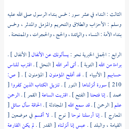
الثالث : النداء في عشر سور : خمس بنداء الرسول صلى الله عليه
وسلم : الأحزاب والطلاق والتحريم والمزمل والمدثر ، وخمس
بنداء الأمة : النساء ، والمائدة ، والحج ، والحجرات ، والممتحنة .
الرابع : الجمل الخبرية نحو :
يسألونك عن الأنفال
[ الأنفال ] .
براءة من الله
[ التوبة ] .
أتى أمر الله
[ النحل ] .
اقترب للناس
حسابهم
[ الأنبياء ] .
قد أفلح المؤمنون
[ المؤمنون ] .
[
ص:
210 ]
سورة أنزلناها
[ النور ] .
تنزيل الكتاب
الذين كفروا
[
محمد
] .
إنا فتحنا
[ الفتح ] .
اقتربت الساعة
[ القمر ] .
الرحمن
علم
[ الرحمن ] .
قد سمع الله
[ المجادلة ] .
الحاقة
سأل سائل
[
المعارج ] .
إنا أرسلنا نوحا
[
نوح
] .
لا أقسم
في موضعين [
القيامة ، والبلد ] .
عبس
إنا أنزلناه
[ القدر ] .
لم يكن
القارعة