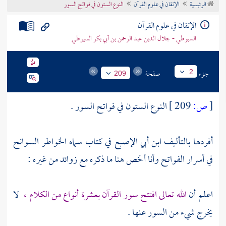
الرئيسية
الإتقان في علوم القرآن
النوع الستون في فواتح السور
تراجم الأعلام
الإتقان في علوم القرآن
السيوطي - جلال الدين عبد الرحمن بن أبي بكر السيوطي
جزء
صفحة
2
209
[
ص:
209 ]
النوع الستون في فواتح السور .
أفردها بالتأليف
ابن أبي الإصبع
في كتاب سماه الخواطر السوانح
في أسرار الفواتح وأنا ألخص هنا ما ذكره مع زوائد من غيره :
اعلم أن
الله تعالى افتتح سور القرآن بعشرة أنواع من الكلام ،
لا
يخرج شيء من السور عنها .