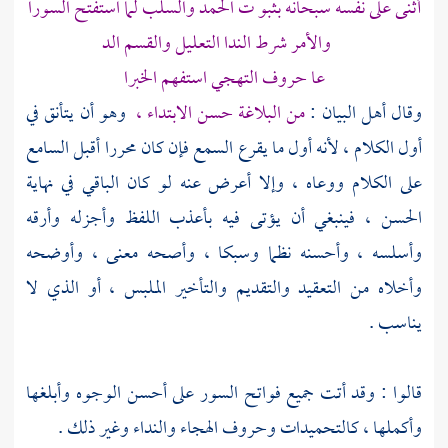
أثنى على نفسه سبحانه بثبو ت الحمد والسلب لما استفتح السورا
والأمر شرط الندا التعليل والقسم الد
عا حروف التهجي استفهم الخبرا
وقال أهل البيان :
من البلاغة حسن الابتداء ،
وهو أن يتأنق في
أول الكلام ، لأنه أول ما يقرع السمع فإن كان محررا أقبل السامع
على الكلام ووعاه ، وإلا أعرض عنه لو كان الباقي في نهاية
الحسن ، فينبغي أن يؤتى فيه بأعذب اللفظ وأجزله وأرقه
وأسلسه ، وأحسنه نظما وسبكا ، وأصحه معنى ، وأوضحه
وأخلاه من التعقيد والتقديم والتأخير الملبس ، أو الذي لا
يناسب .
قالوا : وقد أتت جميع فواتح السور على أحسن الوجوه وأبلغها
وأكملها ، كالتحميدات وحروف الهجاء والنداء وغير ذلك .