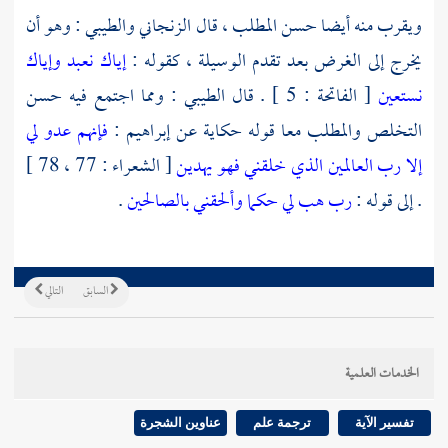
ويقرب منه أيضا حسن المطلب ، قال
الزنجاني
والطيبي
: وهو أن
يخرج إلى الغرض بعد تقدم الوسيلة ، كقوله :
إياك نعبد وإياك
نستعين
[ الفاتحة : 5 ] . قال
الطيبي
: ومما اجتمع فيه حسن
التخلص والمطلب معا قوله حكاية عن
إبراهيم
:
فإنهم عدو لي
إلا رب العالمين الذي خلقني فهو يهدين
[ الشعراء : 77 ، 78 ]
. إلى قوله :
رب هب لي حكما وألحقني بالصالحين
.
السابق
التالي
الخدمات العلمية
تفسير الآية
ترجمة علم
عناوين الشجرة