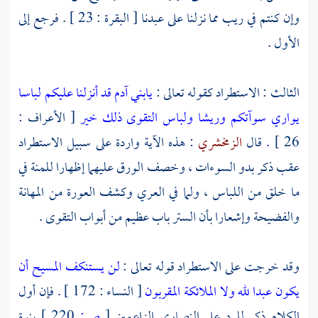
وإن كنتم في ريب مما نزلنا على عبدنا [ البقرة : 23 ] . فرجع إلى
الأول .
الثالث : الاستطراد كقوله تعالى :
يابني آدم قد أنزلنا عليكم لباسا
يواري سوآتكم وريشا ولباس التقوى ذلك خير
[ الأعراف :
26 ] . قال
الزمخشري
: هذه الآية واردة على سبيل الاستطراد
عقب ذكر بدو السوءات ، وخصف الورق عليهما إظهارا للمنة في
ما خلق من اللباس ، ولما في العري وكشف العورة من المهانة
والفضيحة وإشعارا بأن الستر باب عظيم من أبواب التقوى .
وقد خرجت على الاستطراد قوله تعالى :
لن يستنكف المسيح أن
يكون عبدا لله ولا الملائكة المقربون
[ النساء : 172 ] . فإن أول
الكلام ذكر للرد على
النصارى
الزاعمين
[
ص:
220 ]
بنوة