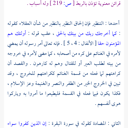
قرائن معنوية تؤذن بالربط
[
ص:
219 ]
وله أسباب .
أحدها : التنظير فإن إلحاق النظير بالنظير من شأن العقلاء كقوله
:
كما أخرجك ربك من بيتك بالحق
، عقب قوله :
أولئك هم
المؤمنون حقا
[ الأنفال : 4 ، 5 ] . فإنه تعالى أمر رسوله أن يمضي
لأمره في الغنائم على كره من أصحابه ، كما مضى لأمره في خروجه
من بيته لطلب العير أو للقتال وهم له كارهون . والقصد أن
كراهتهم لما فعله من قسمة الغنائم ككراهتهم للخروج ، وقد
تبين في الخروج الخير من الظفر والنصر والغنيمة وعز الإسلام ،
فكذا يكون فيما فعله في القسمة فليطيعوا ما أمروا به ويتركوا
هوى أنفسهم .
الثاني : المضادة كقوله في سورة البقرة :
إن الذين كفروا سواء