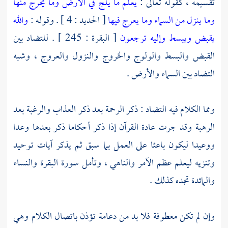
تقسيمه ، كقوله تعالى :
يعلم ما يلج في الأرض وما يخرج منها
وما ينزل من السماء وما يعرج فيها
[ الحديد : 4 ] . وقوله :
والله
يقبض ويبسط وإليه ترجعون
[ البقرة : 245 ] . للتضاد بين
القبض والبسط والولوج والخروج والنزول والعروج ، وشبه
التضاد بين السماء والأرض .
ومما الكلام فيه التضاد : ذكر الرحمة بعد ذكر العذاب والرغبة بعد
الرهبة وقد جرت عادة القرآن إذا ذكر أحكاما ذكر بعدها وعدا
ووعيدا ليكون باعثا على العمل بما سبق ثم يذكر آيات توحيد
وتنزيه ليعلم عظم الآمر والناهي ، وتأمل سورة البقرة والنساء
والمائدة تجده كذلك .
وإن لم تكن معطوفة فلا بد من دعامة تؤذن باتصال الكلام وهي