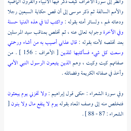
وانظر إلى سورة الأعراف كيف ذكر فيها الأنبياء والقرون الماضية
والأمم السالفة ثم ذكر
موسى
إلى أن قص حكاية السبعين رجلا
ودعائه لهم ، ولسائر أمته بقوله :
واكتب لنا في هذه الدنيا حسنة
وفي الآخرة
وجوابه تعالى عنه ، ثم تخلص بمناقب سيد المرسلين
بعد تخلصه لأمته بقوله :
قال عذابي أصيب به من أشاء ورحمتي
وسعت كل شيء فسأكتبها للذين
[ الأعراف : 156 ] . من
صفاتهم كيت وكيت ، وهم
الذين يتبعون الرسول النبي الأمي
وأخذ في صفاته الكريمة وفضائله .
وفي سورة الشعراء : حكى قول
إبراهيم
:
ولا تخزني يوم يبعثون
فتخلص منه إلى وصف المعاد بقوله
يوم لا ينفع مال ولا بنون
[
الشعراء : 87 - 88 ] .