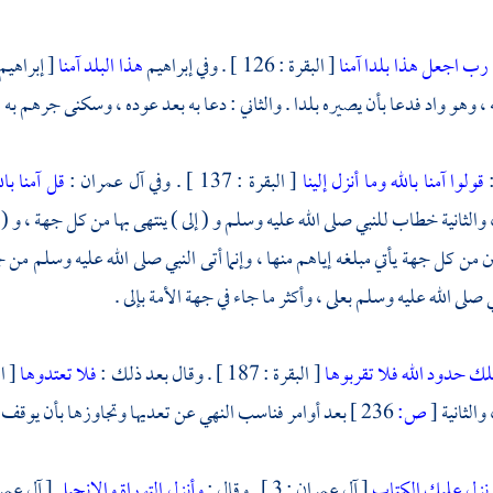
رب اجعل هذا بلدا آمنا
[ البقرة : 126 ] . وفي إبراهيم
هذا البلد آمنا
[ إبراهيم : 35 ] . لأن الأول دعا به قبل مصيره 
 ، وهو واد فدعا بأن يصيره بلدا . والثاني : دعا به بعد عوده ، وسكنى
جرهم
به 
:
قولوا آمنا بالله وما أنزل إلينا
[ البقرة : 137 ] . وفي آل عمران :
قل آمنا بال
الثانية خطاب للنبي صلى الله عليه وسلم و ( إلى ) ينتهى بها من كل جهة ، و ( 
ن من كل جهة يأتي مبلغه إياهم منها ، وإنما أتى النبي صلى الله عليه وسلم من 
 صلى الله عليه وسلم بعلى ، وأكثر ما جاء في جهة الأمة بإلى .
لك حدود الله فلا تقربوها
[ البقرة : 187 ] . وقال بعد ذلك :
فلا تعتدوها
والثانية
[
ص:
236 ]
بعد أوامر فناسب النهي عن تعديها وتجاوزها بأن يوقف 
نزل عليك الكتاب
[ آل عمران : 3 ] . وقال :
وأنزل التوراة والإنجيل