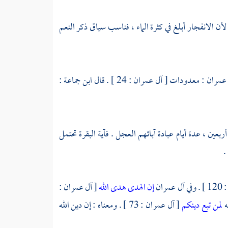
لبقرة فانفجرت [ البقرة : 60 ] . وفي الأعراف فانبجست [ الأعراف : 160 ] . لأن الانفجار أبلغ في كثرة الماء ، فناسب سياق ذكر النعم
عمران : معدودات [ آل عمران : 24 ] . قال
ابن جماعة
:
ربعين ، عدة أيام عبادة آبائهم العجل . فآية البقرة تحتمل
.
 عمران
إن الهدى هدى الله
[ آل عمران :
لمن تبع دينكم
[ آل عمران : 73 ] . ومعناه : إن دين الله