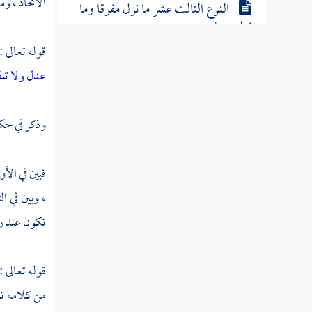
الاتخاذ ، و
النوع الثالث عشر ما نزل مفرقا وما
نزل جمعا
قوله تعالى :
النوع الرابع عشر ما نزل مشيعا وما
عدل ولا تن
نزل مفردا
وذكر في حكمت
النوع الخامس عشر ما أنزل منه على
بعض الأنبياء
فبين في الأ
النوع السادس عشر في كيفية إنزاله
، وبين في ا
تكون عند رده
النوع السابع عشر في معرفة أسمائه وأسماء سوره
النوع الثامن عشر في جمعه وترتيبه
قوله تعالى :
النوع التاسع عشر عدد سور وآيات وكلمات
من كلامه تع
وحروف القرآن