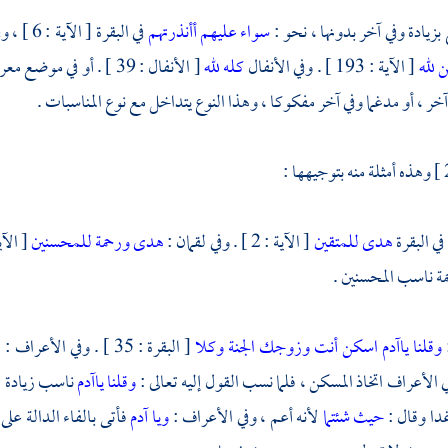
بزيادة وفي آخر بدونها ، نحو :
سواء عليهم أأنذرتهم
في البقرة [ الآية : 6 ] ، وفي يس
 لله
[ الآية : 193 ] . وفي الأنفال
كله لله
[ الأنفال : 39 ] . أو ف
ر ، أو مدغما وفي آخر مفكوكا ، وهذا النوع يتداخل مع نوع المناسبات .
وهذه أمثلة منه بتوجيهها :
في البقرة
هدى للمتقين
[ الآية : 2 ] . وفي لقمان :
هدى ورحمة للمحسنين
مة ناسب المحسنين .
:
وقلنا ياآدم اسكن أنت وزوجك الجنة وكلا
ي الأعراف اتخاذ المسكن ، فلما نسب القول إليه تعالى :
وقلنا ياآدم
ناسب زيادة ال
غدا وقال :
حيث شئتما
لأنه أعم ، وفي الأعراف :
ويا آدم
فأتى بالفاء الدالة عل