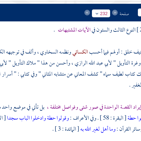
صفحة
232
النوع الثالث والستون في
الآيات المشتبهات
.
نيف خلق : أولهم فيما أحسب
الكسائي
ونظمه
السخاوي ،
وألف في توجيهه
الك
 وغرة التأويل "
لأبي عبد الله الرازي ،
وأحسن من هذا " ملاك التأويل "
لأبي
ك كتاب لطيف سماه " كشف المعاني عن متشابه المثاني " وفي كتابي : " أسرار
غفير .
يراد القصة الواحدة في صور شتى وفواصل مختلفة ،
بل تأتي في موضع واحد مق
وا حطة
[ البقرة : 58 ] . وفي الأعراف :
وقولوا حطة وادخلوا الباب سجدا
[ الأعراف
وما أهل لغير الله به
[ المائدة : 3 ] .