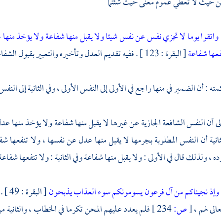
من حيث لا تعطي عموم معنى حيث شئتما
واتقوا يوما لا تجزي نفس عن نفس شيئا ولا يقبل منها شفاعة ولا يؤخذ منها
فعها شفاعة
[ البقرة : 123 ] . ففيه تقديم العدل وتأخيره والتعبير بقبول الشفاعة تارة وبالنفع أخرى .
ه : أن الضمير في منها راجع في الأولى إلى النفس الأولى ، وفي الثانية إلى النفس ا
ولى أن النفس الشافعة الجازية عن غيرها لا يقبل منها شفاعة ولا يؤخذ منها 
لثانية أن النفس المطلوبة بجرمها لا يقبل منها عدل عن نفسها ، ولا تنفعها شف
 ، ولذلك قال في الأولى : ولا يقبل منها شفاعة وفي الثانية : ولا تنفعها شفاعة 
وإذ نجيناكم من آل فرعون يسومونكم سوء العذاب يذبحون
الى لهم ،
[
ص:
234 ]
فلم يعدد عليهم المحن تكرما في الخطاب ، والثانية م