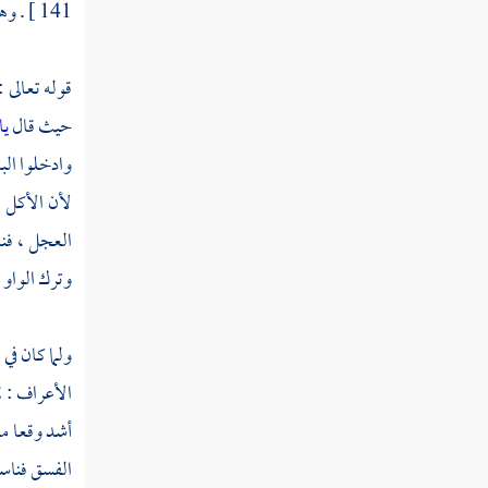
141 ] . وهو من تنويع الألفاظ المسمى بالتفنن .
النوع العشرون في معرفة حفاظه
ورواياته
قوله تعالى 
حيث قال
يا
النوع الحادي والعشرون في معرفة
العالي والنازل من أسانيده
لأن الأكل م
النوع الثاني والعشرون إلى السابع والعشرين
معرفة المتواتر والمشهور والآحاد والشاذ والموضوع
وترك الواو 
والمدرج
ولما كان في
النوع الثامن والعشرون في معرفة الوقف
والابتداء
النوع التاسع والعشرون في بيان
الفسق فناسب
الموصول لفظا المفصول معنى