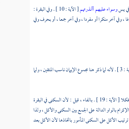
وسواء عليهم أأنذرتهم
[ الآية : 10 ] . وفي البقرة :
ي موضع معرفا ، وفي آخر منكرا أو مفردا ، وفي آخر جمعا ، أو بحرف وفي
[ الآية : 3 ] . لأنه لما ذكر هنا مجموع الإيمان ناسب المتقين ، ولما
[ البقرة : 35 ] . وفي الأعراف : فكلا [ الآية : 19 ] . بالفاء ، قيل : لأن السكنى في البقرة
إكرام بالواو الدالة على الجمع بين السكنى والأكل ، ولذا
ى ترتيب الأكل على السكنى المأمور باتخاذها لأن الأكل بعد