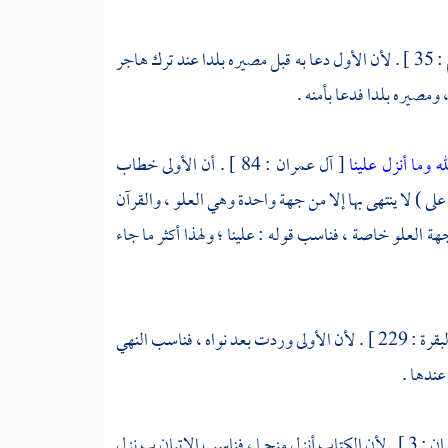
بلدا عند ترك
هاجر
، ومصيره بلدا فدعا بأمنه .
له وما أنزل علينا
[ آل عمران : 84 ] . أن الأولى خطاب
على ) لا ينتهى بها إلا من جهة واحدة وهي العلو ، والقرآن
جهة العلو خاصة ، فناسب قوله : علينا ؛ ولهذا أكثر ما جاء
[ البقرة : 229 ] . لأن الأولى وردت بعد نواه ، فناسب النهي
عندها .
[ آل عمران : 3 ] . لأن الكتاب أنزل منجما ، فناسب الإتيان ب نزل