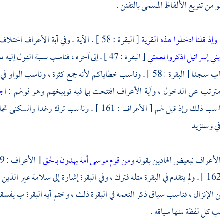
:
وإذ قلنا ادخلوا هذه القرية
[ البقرة : 58 ] . الآية . وفي آية الأعرا
بني إسرائيل اذكروا نعمتي
[ البقرة : 47 ] . إلى آخره ، فناسب نسبة الق
وادخلوا الباب سجدا [ البقرة : 58 ] . وناسب خطاياكم لأنه جمع كثرة ، 
ترتب على الدخول ، وآية الأعراف افتتحت بما فيه توبيخهم وهو قولهم :
اجع
العجل ، فناسب ذلك وإذ قيل لهم [ الأعراف : 161 ] .
في وسنزيد
 الأعراف تبعيض الهادين بقوله
ومن قوم موسى أمة يهدون بالحق
[ الأعراف : 159 ] . ناسب تبعيض الظالمين بقوله :
الأعراف : 162 ] . ولم يتقدم في البقرة مثله فترك ، وفي البقرة إشارة إلى سلامة غي
 كل لفظة منها سياقه .