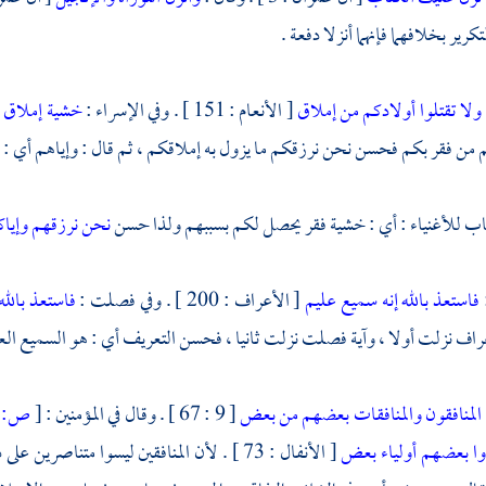
تكرير بخلافهما فإنهما أنزلا دفعة .
ولا تقتلوا أولادكم من إملاق
[ الأنعام : 151 ] . وفي الإسراء :
خشية إملاق
م من فقر بكم فحسن نحن نرزقكم ما يزول به إملاقكم ، ثم قال : وإياهم أي : ن
اب للأغنياء : أي : خشية فقر يحصل لكم بسببهم ولذا حسن
نحن نرزقهم وإيا
فاستعذ بالله إنه سميع عليم
[ الأعراف : 200 ] . وفي فصلت :
فاستعذ بالله
عراف نزلت أولا ، وآية فصلت نزلت ثانيا ، فحسن التعريف أي : هو السميع العل
المنافقون والمنافقات بعضهم من بعض
[ 9 : 67 ] . وقال في المؤمنين :
[
ص:
7 ]
وا بعضهم أولياء بعض
[ الأنفال : 73 ] . لأن المنافقين ليسوا مت