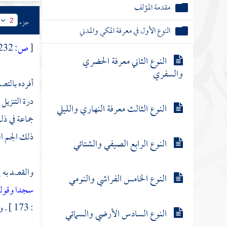
مقدمة المؤلف
جزء
2
النوع الأول في معرفة المكي والمدني
[
ص:
232 ]
النوع الثاني معرفة الحضري
والسفري
أفرده بالتص
درة التنزيل
النوع الثالث معرفة النهاري والليلي
جماعة
في ذل
ذلك الجم ال
النوع الرابع الصيفي والشتائي
والقصد به
إ
النوع الخامس الفراشي والنومي
سجدا وقول
: 173 ] . وسائر القرآن :
النوع السادس الأرضي والسمائي