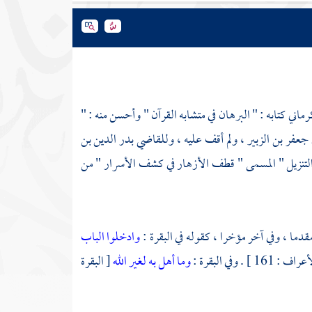
رماني
كتابه : " البرهان في متشابه القرآن " وأحسن منه : "
 جعفر بن الزبير ،
ولم أقف عليه ،
وللقاضي بدر الدين بن
 التنزيل " المسمى " قطف الأزهار في كشف الأسرار " من
دما ، وفي آخر مؤخرا ، كقوله في البقرة :
وادخلوا الباب
 : 161 ] . وفي البقرة :
وما أهل به لغير الله
[ البقرة