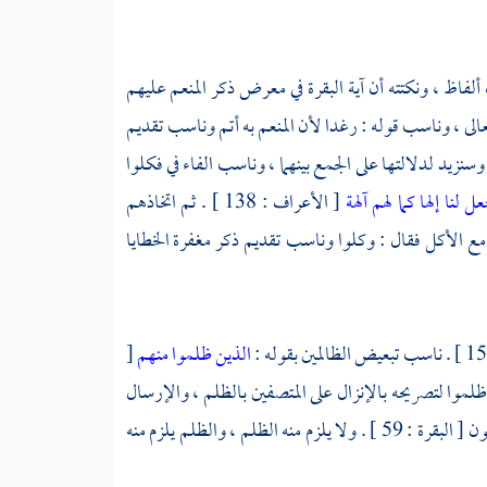
ف اختلاف ألفاظ ، ونكتته أن آية البقرة في معرض ذكر المنعم عليهم
ول إليه تعالى ، وناسب قوله : رغدا لأن المنعم به أتم وناسب تقديم
وناسب الواو في وسنزيد لدلالتها على الجمع بينهما ، وناسب الفاء في فكلوا
ل لنا إلها كما لهم آلهة
[ الأعراف : 138 ] . ثم اتخاذهم
 وناسب ترك رغدا والسكنى تجامع الأكل فقال : وكلوا وناسب تقديم ذكر مغفرة الخطايا
الذين ظلموا منهم
[
ر الذين ظلموا لتصريحه بالإنزال على المتصفين بالظلم ، والإرسال
أشد وقعا من الإنزال ، فناسب سياق ذكر النعمة في البقرة ذلك ، وختم آية البقرة ب يفسقون [ البقرة : 59 ] . ولا يلزم منه الظلم ، والظلم يلزم منه