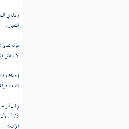
النوع الثلاثون في الإمالة والفتح وما
بينهما
التعبير .
النوع الحادي والثلاثون في الإدغام
قوله تعالى :
والإظهار والإخفاء والإقلاب
لأن قائل ذ
النوع الثاني والثلاثون في المد
إحداهما قالت
والقصر
قصد الفرقة 
النوع الثالث والثلاثون في تخفيف
الهمز
وقال
أبو عب
73 ] . لأن الهدى في البقرة المراد به تحويل القبلة ، وفي آل عمران المراد به الدين لتقدم قوله
النوع الرابع والثلاثون في كيفية تحمله
الإسلام .