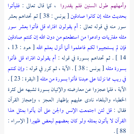
وأمهلهم طول السنين فلم يقدروا
، كما قال تعالى :
فليأتوا
بحديث مثله إن كانوا صادقين
[ يونس : 38 ] ثم تحداهم بعشر
سور منه في قوله تعالى :
أم يقولون افتراه قل فأتوا بعشر سور
مثله مفتريات وادعوا من استطعتم من دون الله إن كنتم صادقين
فإن لم يستجيبوا لكم فاعلموا أنما أنزل بعلم الله
[ هود : 13 ،
14 ] . ثم تحداهم بسورة في قوله :
أم يقولون افتراه قل فأتوا
بسورة مثله
[ يونس : 38 ] . الآية ، ثم كرر في قوله :
وإن كنتم
في ريب مما نزلنا على عبدنا فأتوا بسورة من مثله
[ البقرة : 23 ] .
الآية ، فلما عجزوا عن معارضته والإتيان بسورة تشبهه على كثرة
الخطباء والبلغاء نادى عليهم بإظهار العجز ، وإعجاز القرآن
فقال :
قل لئن اجتمعت الإنس والجن على أن يأتوا بمثل هذا
القرآن لا يأتون بمثله ولو كان بعضهم لبعض ظهيرا
[ الإسراء :
88 ] .