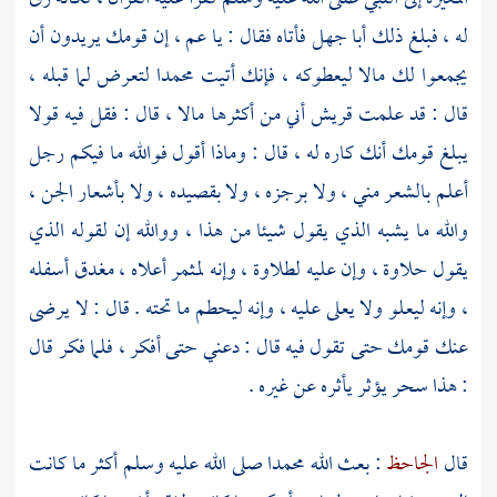
له ، فبلغ ذلك
أبا جهل
فأتاه فقال : يا عم ، إن قومك يريدون أن
يجمعوا لك مالا ليعطوكه ، فإنك أتيت محمدا لتعرض لما قبله ،
قال : قد علمت
قريش
أني من أكثرها مالا ، قال : فقل فيه قولا
يبلغ قومك أنك كاره له ، قال : وماذا أقول فوالله ما فيكم رجل
أعلم بالشعر مني ، ولا برجزه ، ولا بقصيده ، ولا بأشعار الجن ،
والله ما يشبه الذي يقول شيئا من هذا ، ووالله إن لقوله الذي
يقول حلاوة ، وإن عليه لطلاوة ، وإنه لمثمر أعلاه ، مغدق أسفله
، وإنه ليعلو ولا يعلى عليه ، وإنه ليحطم ما تحته . قال : لا يرضى
عنك قومك حتى تقول فيه قال : دعني حتى أفكر ، فلما فكر قال
: هذا سحر يؤثر يأثره عن غيره .
قال
الجاحظ
: بعث الله
محمدا
صلى الله عليه وسلم أكثر ما كانت