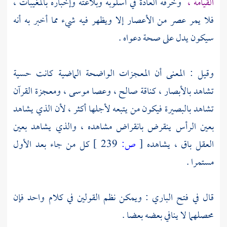
القيامة ،
وخرقه العادة في أسلوبه وبلاغته وإخباره بالمغيبات ،
فلا يمر عصر من الأعصار إلا ويظهر فيه شيء مما أخبر به أنه
سيكون يدل على صحة دعواه .
وقيل : المعنى أن المعجزات الواضحة الماضية كانت حسية
تشاهد بالأبصار ، كناقة
صالح ،
وعصا
موسى ،
ومعجزة القرآن
تشاهد بالبصيرة فيكون من يتبعه لأجلها أكثر ، لأن الذي يشاهد
بعين الرأس ينقرض بانقراض مشاهده ، والذي يشاهد بعين
العقل باق ، يشاهده
[
ص:
239 ]
كل من جاء بعد الأول
مستمرا .
قال في فتح الباري : ويمكن نظم القولين في كلام واحد فإن
محصلهما لا ينافي بعضه بعضا .