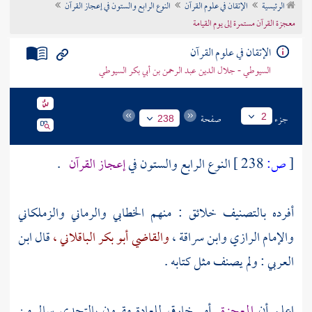
الرئيسية
الإتقان في علوم القرآن
النوع الرابع والستون في إعجاز القرآن
تراجم الأعلام
معجزة القرآن مستمرة إلى يوم القيامة
الإتقان في علوم القرآن
السيوطي - جلال الدين عبد الرحمن بن أبي بكر السيوطي
جزء
صفحة
2
238
[
ص:
238 ]
النوع الرابع والستون في
إعجاز القرآن
.
أفرده بالتصنيف خلائق : منهم
الخطابي
والرماني
والزملكاني
والإمام الرازي
وابن سراقة ،
والقاضي أبو بكر الباقلاني ،
قال
ابن
العربي
: ولم يصنف مثل كتابه .
اعلم أن
المعجزة
أمر خارق للعادة مقرون بالتحدي سالم من