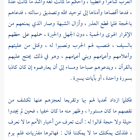
العرب شاعرا وخطيبا ، وأحكم ما كانت لغة وأشد ما كانت عدة
، فدعا أقصاها وأدناها إلى توحيد الله وتصديق رسالته ، فدعاهم
بالحجة فلما قطع العذر ، وأزال الشبهة وصار الذي يمنعهم من
الإقرار الهوى والحمية ، دون الجهل والحيرة ، حملهم على حظهم
بالسيف ، فنصب لهم الحرب ونصبوا له ، وقتل من عليتهم
وأعلامهم وأعمامهم وبني أعمامهم ، وهو في ذلك يحتج عليهم
بالقرآن ، ويدعوهم صباحا ومساء إلى أن يعارضوه إن كان كاذبا
بسورة واحدة ، أو بآيات يسيرة .
فكلما ازداد تحديا لهم بها وتقريعا لعجزهم عنها تكشف من
نقصهم ما كان مستورا ، وظهر منه ما كان خفيا ، فحين لم يجدوا
حيلة ولا حجة قالوا له : أنت تعرف من أخبار الأمم ما لا نعرف
، فلذلك يمكنك ما لا يمكننا قال : فهاتوها مفتريات فلم يرم