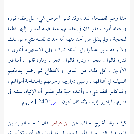
هذا وهم الفصحاء اللد ، وقد كانوا أحرص شيء على إطفاء نوره
وإخفاء أمره ، فلو كان في مقدرتهم معارضته لعدلوا إليها قطعا
للحجة ، ولم ينقل عن أحد منهم أنه حدث نفسه بشيء من ذلك
ولا رامه ، بل عدلوا إلى العناد تارة ، وإلى الاستهزاء أخرى ،
فتارة قالوا : سحر ، وتارة قالوا : شعر ، وتارة قالوا : أساطير
الأولين . كل ذلك من التحير والانقطاع ثم رضوا بتحكيم
السيف في أعناقهم ، وسبي ذراريهم وحرمهم واستباحة أموالهم ،
وقد كانوا آنف شيء ، وأشده حمية فلو علموا أن الإتيان بمثله في
قدرتهم لبادروا إليه ، لأنه كان أهون
[
ص:
240 ]
عليهم .
كيف وقد أخرج
الحاكم
عن
ابن عباس
قال : جاء
الوليد بن
المغيرة
إلى النبي صلى الله عليه وسلم فقرأ عليه القرآن ، فكأنه رق