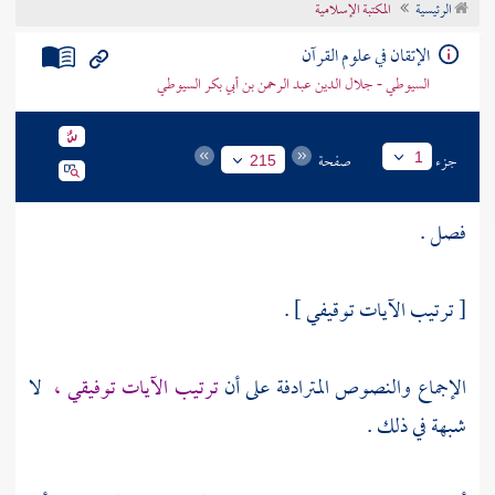
الرئيسية
المكتبة الإسلامية
تراجم الأعلام
الإتقان في علوم القرآن
السيوطي - جلال الدين عبد الرحمن بن أبي بكر السيوطي
جزء
صفحة
1
215
فصل .
[ ترتيب الآيات توقيفي ] .
الإجماع والنصوص المترادفة على أن
ترتيب الآيات توفيقي ،
لا
شبهة في ذلك .