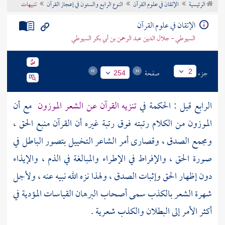
الرئيسية
الإتقان في علوم القرآن
النوع الرابع والستون في إعجاز القرآن
تنبيهات
تراجم الأعلام
الإتقان في علوم القرآن
السيوطي - جلال الدين عبد الرحمن بن أبي بكر السيوطي
جزء
صفحة
2
254
الرابع قيل : الحكمة في
تنزيه القرآن عن الشعر الموزون
مع أن
الموزون من الكلام رتبته فوق رتبة غيره أن القرآن منبع الحق ،
ومجمع الصدق ، وقصارى أمر الشاعر التخييل بتصور الباطل في
صورة الحق ، والإفراط في الإطراء والمبالغة في الذم ، والإيذاء
دون إظهار الحق وإثبات الصدق ، ولهذا نزه الله نبيه عنه ، ولأجل
شهرة الشعر بالكذب سمى أصحاب البرهان القياسات المؤدية في
أكثر الأمر إلى البطلان والكذب شعرية .