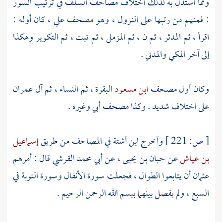
ومما استدل به لذلك اختلاف مصاحف السلف في ترتيب السور
: فمنهم من رتبها على النزول ، وهو مصحف
علي
، كان أوله :
اقرأ ، ثم المدثر ، ثم ن ، ثم المزمل ، ثم تبت ، ثم التكوير وهكذا
إلى آخر المكي والمدني .
وكان أول مصحف
ابن مسعود
البقرة ، ثم النساء ، ثم آل عمران
على اختلاف شديد . وكذا مصحف
أبي
وغيره .
[
ص:
221 ]
وأخرج
ابن أشتة
في المصاحف من طريق
إسماعيل
بن عياش
عن
حبان بن يحيى ،
عن
أبي محمد القرشي
قال : أمرهم
عثمان
أن يتابعوا الطوال ، فجعلت سورة الأنفال وسورة التوبة في
السبع ، ولم يفصل بينهما ببسم الله الرحمن الرحيم .