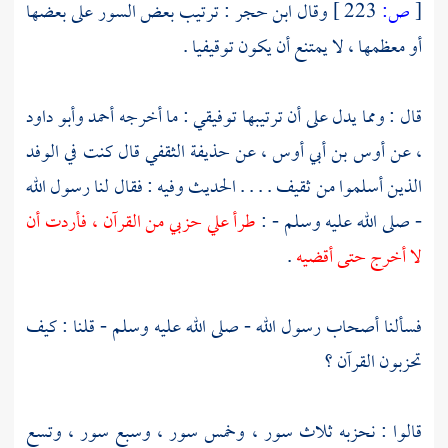
[
ص:
223 ]
وقال
ابن حجر
: ترتيب بعض السور على بعضها
أو معظمها ، لا يمتنع أن يكون توقيفيا .
قال : ومما يدل على أن ترتيبها توفيقي : ما أخرجه
أحمد
وأبو داود
،
عن
أوس بن أبي أوس ،
عن
حذيفة الثقفي
قال كنت في الوفد
الذين أسلموا من ثقيف . . . . الحديث وفيه : فقال لنا رسول الله
- صلى الله عليه وسلم - :
طرأ علي حزبي من القرآن ، فأردت أن
لا أخرج حتى أقضيه
.
فسألنا أصحاب رسول الله - صلى الله عليه وسلم - قلنا : كيف
تحزبون القرآن ؟
قالوا : نحزبه ثلاث سور ، وخمس سور ، وسبع سور ، وتسع