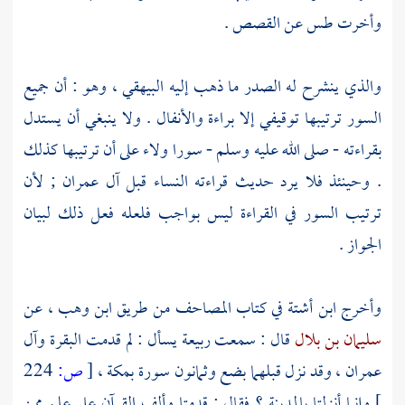
وأخرت طس عن القصص .
والذي ينشرح له الصدر ما ذهب إليه
البيهقي
، وهو : أن جميع
السور ترتيبها توقيفي إلا براءة والأنفال . ولا ينبغي أن يستدل
بقراءته - صلى الله عليه وسلم - سورا ولاء على أن ترتيبها كذلك
. وحينئذ فلا يرد حديث قراءته النساء قبل آل عمران ; لأن
ترتيب السور في القراءة ليس بواجب فلعله فعل ذلك لبيان
الجواز .
وأخرج
ابن أشتة
في كتاب المصاحف من طريق
ابن وهب ،
عن
سليمان بن بلال
قال : سمعت
ربيعة
يسأل : لم قدمت البقرة وآل
عمران ، وقد نزل قبلهما بضع وثمانون سورة
بمكة ،
[
ص:
224
]
وإنما أنزلتا
بالمدينة ؟
فقال : قدمتا وألف القرآن على علم ممن