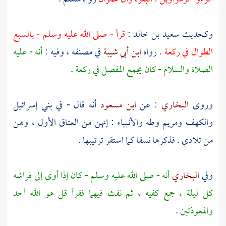
وكحديث
سعيد بن خالد
:
قرأ - صلى الله عليه وسلم - بالسبع
الطوال في ركعة
. رواه
ابن أبي شيبة
في مصنفه ، وفيه :
أنه - عليه
الصلاة والسلام - كان يجمع المفصل في ركعة
.
وروى
البخاري
: عن
ابن مسعود
أنه قال - في بني إسرائيل
والكهف ومريم وطه والأنبياء : إنهن من العتاق الأول ، وهن
من تلادي . فذكرها نسقا كما استقر ترتيبها .
وفي
البخاري
أنه - صلى الله عليه وسلم - كان إذا أوى إلى فراشه
كل ليلة ، جمع كفيه ، ثم نفث فيهما فقرأ قل هو الله أحد
والمعوذتين
.