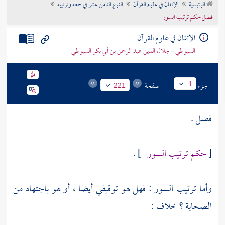
الرئيسية
الإتقان في علوم القرآن
النوع الثامن عشر في جمعه وترتيبه
تراجم الأعلام
فصل حكم ترتيب السور
الإتقان في علوم القرآن
السيوطي - جلال الدين عبد الرحمن بن أبي بكر السيوطي
جزء
صفحة
1
221
فصل .
[
حكم ترتيب السور
] .
وأما ترتيب السور : فهل هو توقيفي أيضا ، أو هو باجتهاد من
الصحابة ؟ خلاف :