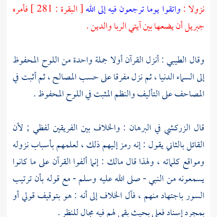
نزولا :
واتقوا يوما ترجعون فيه إلى الله
[ البقرة : 281 ] فأمره
جبريل
أن يضعها بين آيتي الربا والدين .
وقال
الطيبي
: أنزل القرآن أولا جملة واحدة من اللوح المحفوظ
إلى السماء الدنيا ، ثم نزل مفرقا على حسب المصالح ، ثم أثبت في
المصاحف على التأليف والنظم المثبت في اللوح المحفوظ .
قال
الزركشي
في البرهان : والخلاف بين الفريقين لفظي ; لأن
القائل بالثاني يقول : إنه رمز إليهم ذلك ، لعلمهم بأسباب نزوله
ومواقع كلماته ، ولهذا قال
مالك
: إنما ألفوا القرآن على ما كانوا
يسمعونه من النبي - صلى الله عليه وسلم - مع قوله بأن ترتيب
السور باجتهاد منهم ، فآل الخلاف إلى أنه : هو بتوقيف قولي أو
بمجرد إسناد فعلي بحيث بقي لهم فيه مجال للنظر .