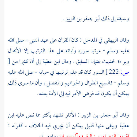
وسبقه إلى ذلك
أبو جعفر بن الزبير
.
وقال
البيهقي
في المدخل : كان القرآن على عهد النبي - صلى الله
عليه وسلم - مرتبا سوره وآياته على هذا الترتيب إلا الأنفال
وبراءة لحديث
عثمان
السابق . ومال
ابن عطية
إلى أن كثيرا من
[
ص:
222 ]
السور كان قد علم ترتيبها في حياته - صلى الله عليه
وسلم - كالسبع الطوال والحواميم والمفصل ، وأن ما سوى ذلك
يمكن أن يكون قد فوض الأمر فيه إلى الأمة بعده .
وقال
أبو جعفر بن الزبير
: الآثار تشهد بأكثر مما نص عليه
ابن
عطية
ويبقى منها قليل يمكن أن يجري فيه الخلاف ، كقوله :
اقرءوا الزهراوين : البقرة وآل عمران
رواه
مسلم
.