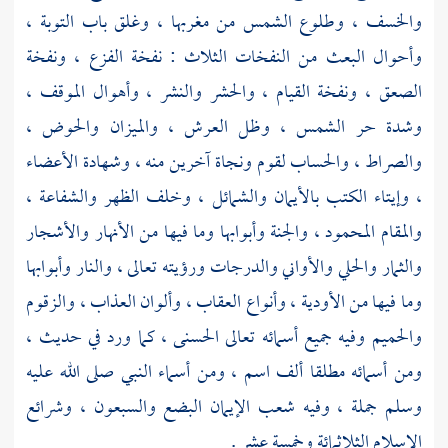
والخسف ، وطلوع الشمس من مغربها ، وغلق باب التوبة ،
وأحوال البعث من النفخات الثلاث : نفخة الفزع ، ونفخة
الصعق ، ونفخة القيام ، والحشر والنشر ، وأهوال الموقف ،
وشدة حر الشمس ، وظل العرش ، والميزان والحوض ،
والصراط ، والحساب لقوم ونجاة آخرين منه ، وشهادة الأعضاء
، وإيتاء الكتب بالأيمان والشمائل ، وخلف الظهر والشفاعة ،
والمقام المحمود ، والجنة وأبوابها وما فيها من الأنهار والأشجار
والثمار والحلي والأواني والدرجات ورؤيته تعالى ، والنار وأبوابها
وما فيها من الأودية ، وأنواع العقاب ، وألوان العذاب ، والزقوم
والحميم وفيه جميع أسمائه تعالى الحسنى ، كما ورد في حديث ،
ومن أسمائه مطلقا ألف اسم ، ومن أسماء النبي صلى الله عليه
وسلم جملة ، وفيه شعب الإيمان البضع والسبعون ، وشرائع
الإسلام الثلاثمائة وخمسة عشر .