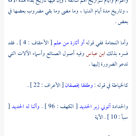
وأعوام وأيام لتواريخ أمم سالفة ، وإن فيها تاريخ بقاء هذه الأمة
، وتاريخ مدة أيام الدنيا ، وما مضى وما بقي مضروب بعضها في
بعض .
وأما النجامة ففي قوله
أو أثارة من علم
[ الأحقاف : 4 ] . فقد
فسره بذلك
ابن عباس
وفيه أصول الصنائع وأسماء الآلات التي
تدعو الضرورة إليها .
كالخياطة في قوله :
وطفقا يخصفان
[ الأعراف : 22 ] .
والحدادة
آتوني زبر الحديد
[ الكهف : 96 ] .
وألنا له الحديد
[
سبأ : 10 ] . الآية