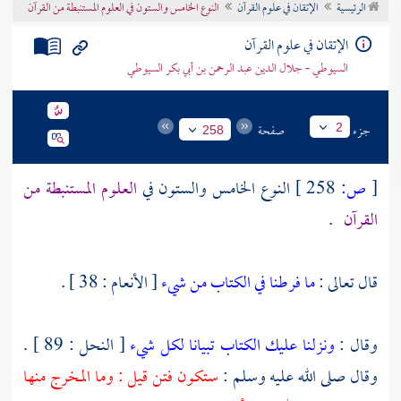
الرئيسية
الإتقان في علوم القرآن
النوع الخامس والستون في العلوم المستنبطة من القرآن
تراجم الأعلام
الإتقان في علوم القرآن
السيوطي - جلال الدين عبد الرحمن بن أبي بكر السيوطي
جزء
صفحة
2
258
[
ص:
258 ]
النوع الخامس والستون في
العلوم المستنبطة من
القرآن
.
قال تعالى :
ما فرطنا في الكتاب من شيء
[ الأنعام : 38 ] .
وقال :
ونزلنا عليك الكتاب تبيانا لكل شيء
[ النحل : 89 ] .
وقال صلى الله عليه وسلم :
ستكون فتن قيل : وما المخرج منها