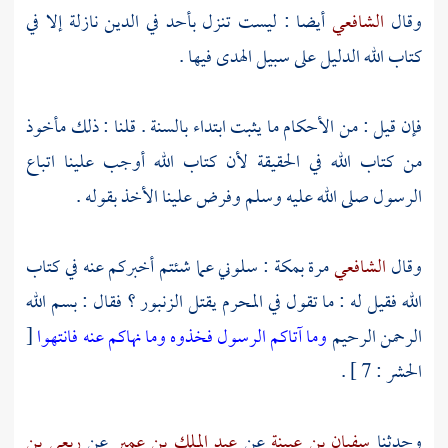
وقال
الشافعي
أيضا : ليست تنزل بأحد في الدين نازلة إلا في
كتاب الله الدليل على سبيل الهدى فيها .
فإن قيل : من الأحكام ما يثبت ابتداء بالسنة . قلنا : ذلك مأخوذ
من كتاب الله في الحقيقة لأن كتاب الله أوجب علينا اتباع
الرسول صلى الله عليه وسلم وفرض علينا الأخذ بقوله .
وقال
الشافعي
مرة
بمكة
: سلوني عما شئتم أخبركم عنه في كتاب
الله فقيل له : ما تقول في المحرم يقتل الزنبور ؟ فقال : بسم الله
الرحمن الرحيم
وما آتاكم الرسول فخذوه وما نهاكم عنه فانتهوا
[
الحشر : 7 ] .
وحدثنا
سفيان بن عيينة
عن
عبد الملك بن عمير
عن
ربعي بن