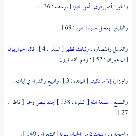
والخبز :
أحمل فوق رأسي خبزا
[ يوسف : 36 ] .
والطبخ :
بعجل حنيذ
[ هود : 69 ] .
والغسل والقصارة :
وثيابك فطهر
[ المدثر : 4 ] .
قال الحواريون
[ آل عمران : 52 ] : وهم القصارون .
والجزارة
إلا ما ذكيتم
[ المائدة : 3 ] . والبيع والشراء في آيات .
والصبغ :
صبغة الله
[ البقرة : 138 ]
جدد بيض وحمر
[ فاطر :
27 ] .
والحجارة :
وتنحتون من الجبال بيوتا
[ الشعراء : 149 ] .