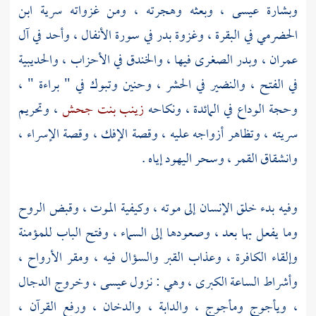
وبشارة
عيسى
، وبعثه وهجرته ، ومن غزواته سرية
ابن
الحضرمي
في البقرة ، وغزوة بدر في سورة الأنفال ، وأحد في آل
عمران ، وبدر الصغرى فيها ، والخندق في الأحزاب ،
والحديبية
في الفتح ، والنضير في الحشر ، وحنين وتبوك في " براءة " ،
وحجة الوداع في المائدة ، ونكاحه
زينب بنت جحش
، وتحريم
سريته ، وتظاهر أزواجه عليه ، وقصة الإفك ، وقصة الإسراء ،
وانشقاق القمر ، وسحر اليهود إياه .
وفيه بدء خلق الإنسان إلى موته ، وكيفية الموت ، وقبض الروح
وما يفعل بها بعد ، وصعودها إلى السماء ، وفتح الباب للمؤمنة
وإلقاء الكافرة ، وعذاب القبر والسؤال فيه ، ومقر الأرواح ،
وأشراط الساعة الكبرى ، وهي : نزول
عيسى
، وخروج الدجال
، ويأجوج ومأجوج ، والدابة ، والدخان ، ورفع القرآن ،