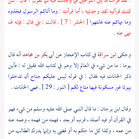
: لقد قرأت ما بين اللوحين فما وجدت فيه كما تقول ؟ قال : لئن
كنت قرأتيه لقد وجدتيه ، أما قرأت :
وما آتاكم الرسول فخذوه
وما نهاكم عنه فانتهوا
[ الحشر : 7 ] . قالت : بلى قال : فإنه قد
نهى عنه
.
وحكى
ابن سراقة
في كتاب الإعجاز عن
أبي بكر بن مجاهد
أنه قال
يوما : ما من شيء في العالم إلا وهو في كتاب الله فقيل له : فأين
ذكر الخانات فيه فقال : في قوله
ليس عليكم جناح أن تدخلوا
بيوتا غير مسكونة فيها متاع لكم
[ النور : 29 ] . فهي الخانات .
وقال
ابن برجان
: ما قال النبي صلى الله عليه وسلم من شيء فهو
في القرآن أو فيه أصله ، قرب أو بعد ، فهمه من فهمه ، وعمه عنه
من عمه ، وكذا كل ما حكم به أو قضى به وإنما يدرك الطالب من