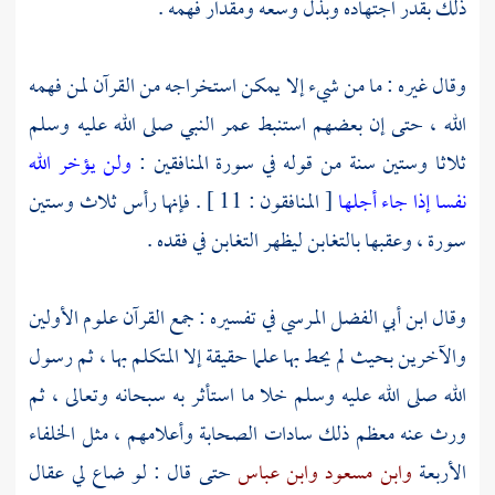
ذلك بقدر اجتهاده وبذل وسعه ومقدار فهمه .
وقال غيره : ما من شيء إلا يمكن استخراجه من القرآن لمن فهمه
الله ، حتى إن بعضهم استنبط عمر النبي صلى الله عليه وسلم
ثلاثا وستين سنة من قوله في سورة المنافقين :
ولن يؤخر الله
نفسا إذا جاء أجلها
[ المنافقون : 11 ] . فإنها رأس ثلاث وستين
سورة ، وعقبها بالتغابن ليظهر التغابن في فقده .
وقال
ابن أبي الفضل المرسي
في تفسيره : جمع القرآن علوم الأولين
والآخرين بحيث لم يحط بها علما حقيقة إلا المتكلم بها ، ثم رسول
الله صلى الله عليه وسلم خلا ما استأثر به سبحانه وتعالى ، ثم
ورث عنه معظم ذلك سادات الصحابة وأعلامهم ، مثل الخلفاء
الأربعة
وابن مسعود
وابن عباس
حتى قال : لو ضاع لي عقال