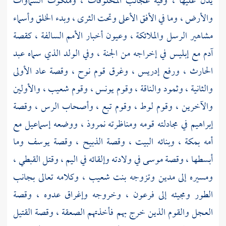
يدل عليها ، وفيه عجائب المخلوقات ، وملكوت السماوات
والأرض ، وما في الأفق الأعلى وتحت الثرى ، وبدء الخلق وأسماء
مشاهير الرسل والملائكة ، وعيون أخبار الأمم السالفة ، كقصة
آدم مع إبليس في إخراجه من الجنة ، وفي الولد الذي سماه عبد
الحارث ، ورفع
إدريس
، وغرق
قوم
نوح
، وقصة
عاد
الأولى
والثانية ،
وثمود
والناقة ،
وقوم
يونس
،
وقوم
شعيب
، والأولين
والآخرين ،
وقوم
لوط
،
وقوم تبع
،
وأصحاب الرس
، وقصة
إبراهيم
في مجادلته قومه ومناظرته نمروذ ، ووضعه
إسماعيل
مع
أمه
بمكة
، وبنائه البيت ، وقصة الذبيح ، وقصة
يوسف
وما
أبسطها ، وقصة
موسى
في ولادته وإلقائه في اليم ، وقتل القبطي ،
ومسيره إلى
مدين
وتزوجه بنت
شعيب
، وكلامه تعالى بجانب
الطور ومجيئه إلى فرعون ، وخروجه وإغراق عدوه ، وقصة
العجل والقوم الذين خرج بهم فأخذتهم الصعقة ، وقصة القتيل