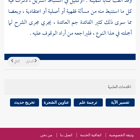
وقد ألفت كتابا سميته : الإكليل في استنباط التنزيل ، ذكرت فيه
كل ما استنبط منه من مسألة فقهية أو أصلية أو اعتقادية ، وبعضا
مما سوى ذلك كثير الفائدة جم العائدة ، يجري مجرى الشرح لما
أجملته في هذا النوع ، فليراجعه من أراد الوقوف عليه .
السابق
التالي
الخدمات العلمية
تفسير الآية
ترجمة علم
عناوين الشجرة
تخريج حديث
وثيقة الخصوصية
اتفاقية الخدمة
اتصل بنا
من نحن