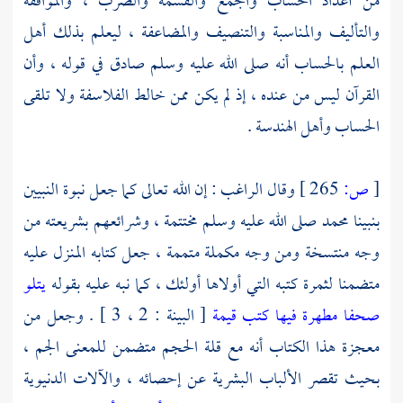
من أعداد الحساب والجمع والقسمة والضرب ، والموافقة
والتأليف والمناسبة والتنصيف والمضاعفة ، ليعلم بذلك أهل
العلم بالحساب أنه صلى الله عليه وسلم صادق في قوله ، وأن
القرآن ليس من عنده ، إذ لم يكن ممن خالط الفلاسفة ولا تلقى
الحساب وأهل الهندسة .
[
ص:
265 ]
وقال
الراغب
: إن الله تعالى كما جعل نبوة النبيين
بنبينا
محمد
صلى الله عليه وسلم مختتمة ، وشرائعهم بشريعته من
وجه منتسخة ومن وجه مكملة متممة ، جعل كتابه المنزل عليه
متضمنا لثمرة كتبه التي أولاها أولئك ، كما نبه عليه بقوله
يتلو
صحفا مطهرة فيها كتب قيمة
[ البينة : 2 ، 3 ] . وجعل من
معجزة هذا الكتاب أنه مع قلة الحجم متضمن للمعنى الجم ،
بحيث تقصر الألباب البشرية عن إحصائه ، والآلات الدنيوية