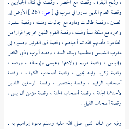
، وذبح البقرة ، وقصته مع
الخضر
، وقصته في قتال الجبارين ،
وقصة القوم الذين ساروا في سرب في
[
ص:
267 ]
الأرض إلى
الصين ، وقصة
طالوت
وداود
مع
جالوت
وفتنته ، وقصة
سليمان
وخبره مع ملكة سبأ وفتنته ، وقصة القوم الذين خرجوا فرارا من
الطاعون فأماتهم الله ثم أحياهم ، وقصة
ذي القرنين
ومسيره إلى
مغرب الشمس ومطلعها وبنائه السد ، وقصة
أيوب
وذي الكفل
وإلياس ، وقصة
مريم
وولادتها
وعيسى
وإرساله ، ورفعه ،
وقصة
زكريا
وابنه
يحيى
، وقصة
أصحاب الكهف
، وقصة
أصحاب الرقيم
، وقصة
بختنصر ،
وقصة الرجلين اللذين
لأحدهما الجنة ، وقصة أصحاب الجنة ، وقصة مؤمن
آل يس
،
وقصة
أصحاب الفيل
.
وفيه من شأن النبي صلى الله عليه وسلم دعوة
إبراهيم
به ،