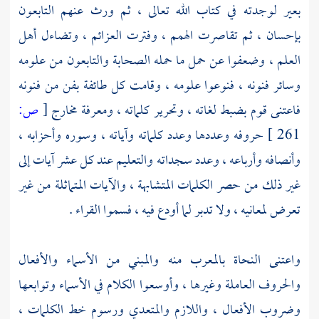
بعير لوجدته في كتاب الله تعالى ، ثم ورث عنهم التابعون
بإحسان ، ثم تقاصرت الهمم ، وفترت العزائم ، وتضاءل أهل
العلم ، وضعفوا عن حمل ما حمله الصحابة والتابعون من علومه
وسائر فنونه ، فنوعوا علومه ، وقامت كل طائفة بفن من فنونه
فاعتنى قوم بضبط لغاته ، وتحرير كلماته ، ومعرفة مخارج
[
ص:
261 ]
حروفه وعددها وعدد كلماته وآياته ، وسوره وأحزابه ،
وأنصافه وأرباعه ، وعدد سجداته والتعليم عند كل عشر آيات إلى
غير ذلك من حصر الكلمات المتشابهة ، والآيات المتماثلة من غير
تعرض لمعانيه ، ولا تدبر لما أودع فيه ، فسموا القراء .
واعتنى النحاة بالمعرب منه والمبني من الأسماء والأفعال
والحروف العاملة وغيرها ، وأوسعوا الكلام في الأسماء وتوابعها
وضروب الأفعال ، واللازم والمتعدي ورسوم خط الكلمات ،