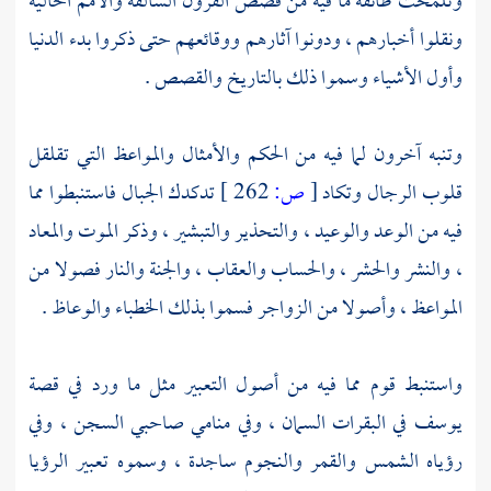
وتلمحت طائفة ما فيه من قصص القرون السالفة والأمم الخالية
ونقلوا أخبارهم ، ودونوا آثارهم ووقائعهم حتى ذكروا بدء الدنيا
وأول الأشياء وسموا ذلك بالتاريخ والقصص .
وتنبه آخرون لما فيه من الحكم والأمثال والمواعظ التي تقلقل
قلوب الرجال وتكاد
[
ص:
262 ]
تدكدك الجبال فاستنبطوا مما
فيه من الوعد والوعيد ، والتحذير والتبشير ، وذكر الموت والمعاد
، والنشر والحشر ، والحساب والعقاب ، والجنة والنار فصولا من
المواعظ ، وأصولا من الزواجر فسموا بذلك الخطباء والوعاظ .
واستنبط قوم مما فيه من أصول التعبير مثل ما ورد في قصة
يوسف
في البقرات السمان ، وفي منامي صاحبي السجن ، وفي
رؤياه الشمس والقمر والنجوم ساجدة ، وسموه تعبير الرؤيا