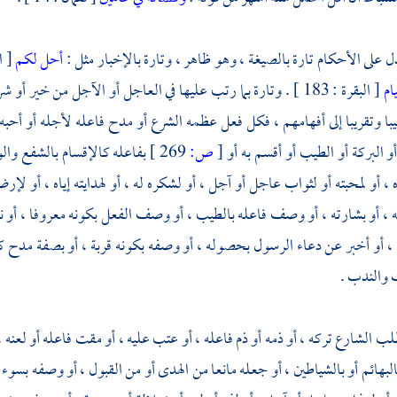
ل على الأحكام تارة بالصيغة ، وهو ظاهر ، وتارة بالإخبار مثل :
أحل لكم
[ الب
ام
[ البقرة : 183 ] . وتارة بما رتب عليها في العاجل أو الآجل من خي
يبا وتقريبا إلى أفهامهم ، فكل فعل عظمه الشرع أو مدح فاعله لأجله أو أح
أو البركة أو الطيب أو أقسم به أو
[
ص:
269 ]
بفاعله كالإقسام بالشفع والو
، أو لمحبته أو لثواب عاجل أو آجل ، أو لشكره له ، أو لهدايته إياه ، أو لإرضاء
 ، أو بشارته ، أو وصف فاعله بالطيب ، أو وصف الفعل بكونه معروفا ، أو 
ه ، أو أخبر عن دعاء الرسول بحصوله ، أو وصفه بكونه قربة ، أو بصفة مدح كا
 والندب .
الشارع تركه ، أو ذمه أو ذم فاعله ، أو عتب عليه ، أو مقت فاعله أو لعنه ، أو
لبهائم أو بالشياطين ، أو جعله مانعا من الهدى أو من القبول ، أو وصفه بسوء أو