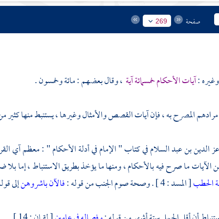
صفحة
269
غيره :
آيات الأحكام خمسمائة آية
، وقال بعضهم : مائة وخمسون .
مرادهم المصرح به ، فإن آيات القصص والأمثال وغيرها ، يستنبط منها كثير من
ز الدين بن عبد السلام
في كتاب " الإمام في أدلة الأحكام " : معظم آي ال
من الآيات ما صرح فيه بالأحكام ، ومنها ما يؤخذ بطريق الاستنباط ، إما بلا 
لة الحطب
[ المسد : 4 ] . وصحة صوم الجنب من قوله :
فالآن باشروهن
إلى قوله
استنباط أن أقل الحمل ستة أشهر من قوله :
وفصاله في عامين
[ لقمان : 14 ] .