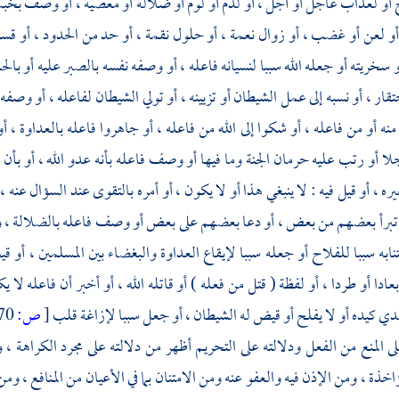
 أو لعذاب عاجل أو آجل ، أو لذم أو لوم أو ضلالة أو معصية ، أو وصف بخبث 
 لعن أو غضب ، أو زوال نعمة ، أو حلول نقمة ، أو حد من الحدود ، أو قسوة أ
 سخريته أو جعله الله سببا لنسيانه فاعله ، أو وصفه نفسه بالصبر عليه أو بالح
ار ، أو نسبه إلى عمل الشيطان أو تزيينه ، أو تولي الشيطان لفاعله ، أو وصفه ب
ء منه أو من فاعله ، أو شكوا إلى الله من فاعله ، أو جاهروا فاعله بالعداوة ،
لا أو رتب عليه حرمان الجنة وما فيها أو وصف فاعله بأنه عدو الله ، أو بأن
ره ، أو قيل فيه : لا ينبغي هذا أو لا يكون ، أو أمره بالتقوى عند السؤال عنه 
 تبرأ بعضهم من بعض ، أو دعا بعضهم على بعض أو وصف فاعله بالضلالة ، وأ
ابه سببا للفلاح أو جعله سببا لإيقاع العداوة والبغضاء بين المسلمين ، أو قيل
ادا أو طردا ، أو لفظة ( قتل من فعله ) أو قاتله الله ، أو أخبر أن فاعله لا يكل
دي كيده أو لا يفلح أو قيض له الشيطان ، أو جعل سببا لإزاغة قلب
[
ص:
270 ]
ى المنع من الفعل ودلالته على التحريم أظهر من دلالته على مجرد الكراهة ،
ؤاخذة ، ومن الإذن فيه والعفو عنه ومن الامتنان بما في الأعيان من المنافع ،