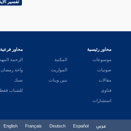
تفسير الآية
محاور رئيسية
محاور فرعية
موسوعات
المكتبة
الرحمة المهد
صوتيات
المواريث
واحة رمضان
مقالات
بنين وبنات
نسك
فتاوى
للشباب فقط
استشارات
عربي
Español
Deutsch
Français
English