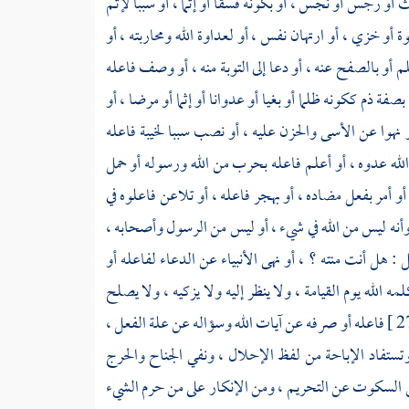
أو رجس أو نجس ، أو بكونه فسقا أو إثما ، أو سببا لإثم
و خزي ، أو ارتهان نفس ، أو لعداوة الله ومحاربته ، أو
لم أو بالصفح عنه ، أو دعا إلى التوبة منه ، أو وصف فاعله
صفة ذم ككونه ظلما أو بغيا أو عدوانا أو إثما أو مرضا ، أو
 أو نهوا عن الأسى والحزن عليه ، أو نصب سببا لخيبة فاعله
 الله عدوه ، أو أعلم فاعله بحرب من الله ورسوله أو حمل
، أو أمر بفعل مضاده ، أو بهجر فاعله ، أو تلاعن فاعلوه في
نه ليس من الله في شيء ، أو ليس من الرسول وأصحابه ،
 : هل أنت منته ؟ ، أو نهى الأنبياء عن الدعاء لفاعله أو
مه الله يوم القيامة ، ولا ينظر إليه ولا يزكيه ، ولا يصلح
فاعله أو صرفه عن آيات الله وسؤاله عن علة الفعل ،
 وتستفاد الإباحة من لفظ الإحلال ، ونفي الجناح والحرج
 ومن السكوت عن التحريم ، ومن الإنكار على من حرم الشيء