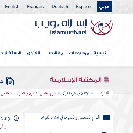
عربي
Español
Deutsch
Français
English
النوع الحادي والستون في خواتم
السور
النوع الثاني والستون في مناسبة الآيات والسور
النوع الثالث والستون في الآيات
الرئيسية
موسوعات
مقالات
الفتوى
الاستشارات
المشتبهات
النوع الرابع والستون في إعجاز القرآن
المكتبة الإسلامية
كتب
النوع الخامس والستون في العلوم
الرئيسية
الإتقان في علوم القرآن
النوع الخامس والستون في العلوم المستنبطة من ا
المستنبطة من القرآن
النوع السادس والستون في أمثال القرآن
الإتقان 
السيوطي 