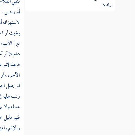
لنفي الفلاح
وآدابه
أو رجس ، أو
النوع التاسع والسبعون في غرائب
لاستهزائه أو
التفسير
بخبث أو احتق
تبرأ الأنبيا
النوع الثمانون في طبقات المفسرين
عاجلا أو آج
خاتمة
فاعله إثم غي
الآخرة ، أو
أو جعل اجتن
رتب عليه إبع
عمله ولا يه
فهو دليل عل
والإثم والم