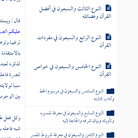
النوع الثالث والسبعون في أفضل
القرآن وفضائله
قال : ويستد
عليكم الصي
النوع الرابع والسبعون في مفردات
ترغيبا وتره
القرآن
بالاستقامة 
لذكره لعبده 
النوع الخامس والسبعون في خواص
القرآن
لنصرة فاعله
سببا لولايت
النوع السادس والسبعون في مرسوم الخط
بين الوجوب
وآداب كتابته
النوع السابع والسبعون في معرفة تفسيره
وكل فعل طلب 
وتأويله وبيان شرفه والحاجة إليه
شبه فاعله با
النوع الثامن والسبعون في معرفة شروط المفسر