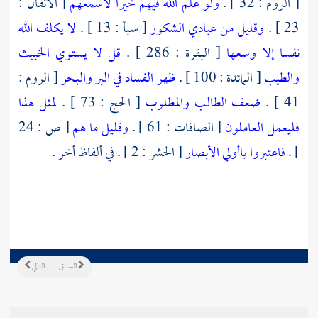
[ الروم : 32 ] .
ولو علم الله فيهم خيرا لأسمعهم
[ الأنفال :
23 ] .
وقليل من عبادي الشكور
[ سبأ : 13 ] .
لا يكلف الله
نفسا إلا وسعها
[ البقرة : 286 ] .
قل لا يستوي الخبيث
والطيب
[ المائدة : 100 ] .
ظهر الفساد في البر والبحر
[ الروم :
41 ] .
ضعف الطالب والمطلوب
[ الحج : 73 ] .
لمثل هذا
فليعمل العاملون
[ الصافات : 61 ] .
وقليل ما هم
[ ص : 24
] .
فاعتبروا ياأولي الأبصار
[ الحشر : 2 ] . في ألفاظ أخر .
السابق
التالي