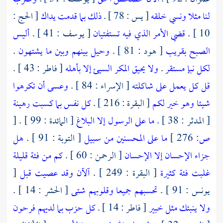
لنا مثلا ونسي خلقه
[ يس : 78 ] .
ذلك بما قدمت يداك
[ الحج :
10 ] .
قضي الأمر الذي فيه تستفتيان
[ يوسف : 41 ] .
أليس
الصبح بقريب
[ هود : 81 ] .
وحيل بينهم وبين ما يشتهون
.
لكل نبإ مستقر
.
ولا يحيق المكر السيئ إلا بأهله
[ فاطر : 43 ] .
قل كل يعمل على شاكلته
[ الإسراء : 84 ] .
وعسى أن تكرهوا
شيئا وهو خير لكم
[ البقرة : 216 ] .
كل نفس بما كسبت رهينة
[ المدثر : 38 ] .
ما على الرسول إلا البلاغ
[ المائدة : 99 ] .
[
ص:
276 ]
ما على المحسنين من سبيل
[ التوبة : 91 ] .
هل
جزاء الإحسان إلا الإحسان
[ الرحمن : 60 ] .
كم من فئة قليلة
غلبت فئة كثيرة
[ البقرة : 249 ] .
آلآن وقد عصيت قبل
[
يونس : 91 ] .
تحسبهم جميعا وقلوبهم شتى
[ الحشر : 14 ] .
ولا ينبئك مثل خبير
[ فاطر : 14 ] .
كل حزب بما لديهم فرحون