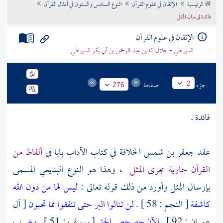
الرئيسية
الإتقان في علوم القرآن
النوع السادس والستون في أمثال القرآن
تراجم الأعلام
فائدة إرسال المثل
الإتقان في علوم القرآن
السيوطي - جلال الدين عبد الرحمن بن أبي بكر السيوطي
جزء
صفحة
2
276
فائدة .
عقد
جعفر بن شمس الخلافة
في كتاب الآداب بابا في
ألفاظ من
القرآن جارية مجرى المثل
، وهذا هو النوع البديعي المسمى
بإرسال المثل وأورد من ذلك قوله تعالى :
ليس لها من دون الله
كاشفة
[ النجم : 58 ] .
لن تنالوا البر حتى تنفقوا مما تحبون
[ آل
عمران : 92 ] .
الآن حصحص الحق
[ يوسف : 51 ] .
وضرب