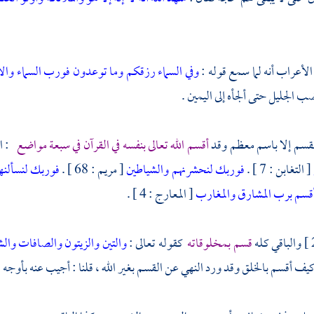
أعراب أنه لما سمع قوله :
وفي السماء رزقكم وما توعدون فورب السماء وا
ب الجليل حتى ألجأه إلى اليمين .
لقسم إلا باسم معظم وقد
أقسم الله تعالى بنفسه في القرآن في سبعة مواضع
: ال
[ التغابن : 7 ] .
فوربك لنحشرنهم والشياطين
[ مريم : 68 ] .
فوربك لنسألنه
أقسم برب المشارق والمغارب
[ المعارج : 4 ] .
والباقي كله
قسم بمخلوقاته
كقوله تعالى :
والتين والزيتون
والصافات
وال
كيف أقسم بالخلق وقد ورد النهي عن القسم بغير الله ، قلنا : أجيب عنه بأوجه .