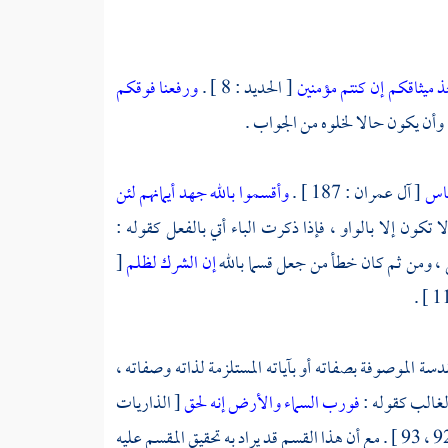
 ميثاقكم إن كنتم مؤمنين
[ الحديد : 8 ] .
ورفعنا فوقكم
لناس
[ آل عمران : 187 ] .
وأقسموا بالله جهد أيمانهم لئن
 تكون إلا بالواو ، فإذا ذكرت الباء أتي بالفعل كقوله :
إن الشرك لظلم
[
قدسة الموصوفة بصفاته أو بآياته المستلزمة لذاته وصفاته ،
الغالب كقوله :
فورب السماء والأرض إنه لحق
[ الذاريات
[ الحجر : 92 ، 93 ] . مع أن هذا القسم قد يراد به تحقيق المقسم عليه