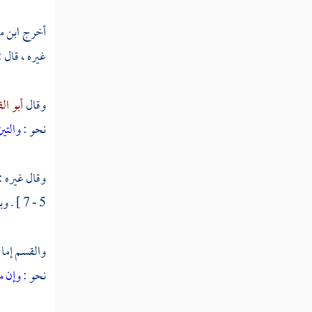
أخرج
ابن م
غيره ، قال :
وقال
أبو ا
نحو :
والتين
وقال غيره :
5 - 7 ] . وبمفعوله نحو :
والقسم إما 
نحو :
وإن م