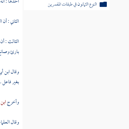
أحدها : أن
النوع الثمانون في طبقات المفسرين
خاتمة
الثاني : أن 
الثالث : أن 
بارئ وصانع
وقال
ابن أب
بغير فاعل .
وأخرج
ابن 
وقال العلماء