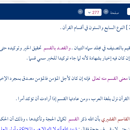
صفحة
277
النوع السابع والستون في أقسام القرآن .
قيم
بالتصنيف في مجلد سماه التبيان .
والقصد بالقسم
تحقيق الخير وتوكيده حتى
ا
معنى القسم منه تعالى
فإنه إن كان لأجل المؤمن فالمؤمن مصدق بمجرد الإخبار
لقرآن نزل بلغة العرب ، ومن عادتها القسم إذا أرادت أن تؤكد أمرا .
 القاسم القشيري
بأن الله ذكر
القسم
لكمال الحجة وتأكيدها ، وذلك أن الحكم ي
ين حتى لا يبقى لهم حجة فقال :
شهد الله أنه لا إله إلا هو والملائكة وأولو العل