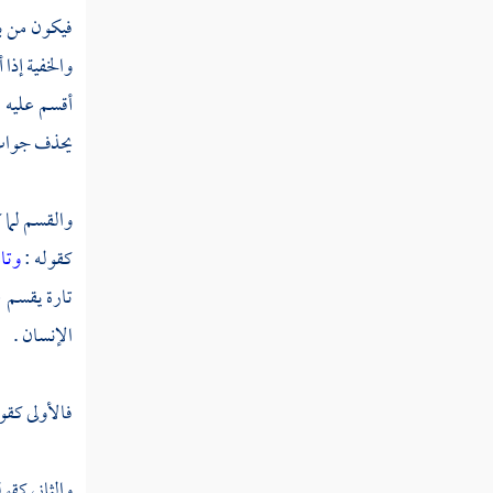
فيكون من با
والخفية إذا
أقسم عليه 
يحذف جواب "
والقسم لما 
كقوله :
وتا
تارة يقسم ع
الإنسان .
فالأولى كقو
والثاني كقول