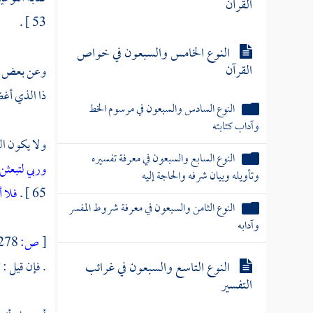
القرآن
53 ] .
النوع الخامس والسبعون في خواص
القرآن
وعن بعض ال
ذا الذي أغض
النوع السادس والسبعون في مرسوم الخط
وآداب كتابته
ولا يكون ا
النوع السابع والسبعون في معرفة تفسيره
وربي لتبعثن
وتأويله وبيان شرفه والحاجة إليه
65 ] .
فلا 
النوع الثامن والسبعون في معرفة شروط المفسر
وآدابه
[
ص:
278 ]
النوع التاسع والسبعون في غرائب
. فإن قيل : 
التفسير