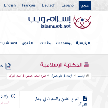
عربي
Español
Deutsch
Français
English
النوع الثالث والستون في الآيات
المشتبهات
النوع الرابع والستون في إعجاز القرآن
النوع الخامس والستون في العلوم
الرئيسية
موسوعات
مقالات
الفتوى
الاستشارات
المستنبطة من القرآن
النوع السادس والستون في أمثال القرآن
المكتبة الإسلامية
كتب
النوع السابع والستون في أقسام
الرئيسية
الإتقان في علوم القرآن
النوع السابع والستون في أقسام القرآن
القرآن
الإتقان 
النوع الثامن والستون في جدل
السيوطي 
القرآن