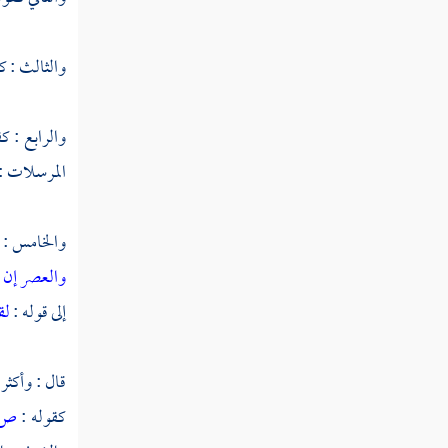
والثالث : ك
والرابع : ك
المرسلات : 1 - 7 ] 
والخامس : 
والعصر
إن 
إلى قوله :
لق
قال : وأكثر
كقوله :
ص و