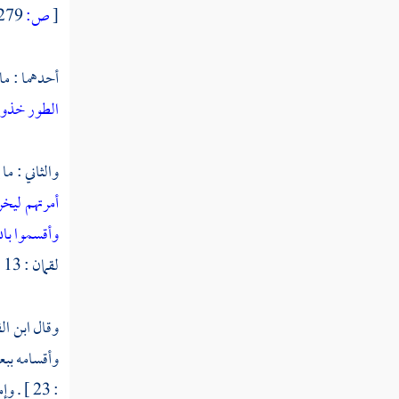
[
ص:
279 ]
أحدهما : ما
الطور خذوا
والثاني : م
أمرتهم لي
وأقسموا بال
لقمان : 13 ] . بما عهد عندك [ الزخرف : 49 ] .
وقال
ابن ال
وأقسامه ببع
: 23 ] . وإما على جملة طلبية كقوله :