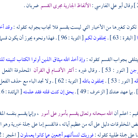
وقال
أبو علي الفارسي
:
الألفاظ الجارية مجرى القسم
ضربان .
 تكون كغيرها من الأخبار التي ليست بقسم فلا تجاب بجوابه كقوله :
وقد أخذ
[ البقرة : 63 ] .
يحلفون لكم
[ التوبة : 96 ] . فهذا ونحوه يجوز أن يكون قسما وأن يكون حالا لخلوه من الجواب .
ا يتلقى بجواب القسم كقوله :
وإذ أخذ الله ميثاق الذين أوتوا الكتاب لتبيننه ل
خرجن
[ النور : 53 ] . وقال غيره :
أكثر الأقسام في القرآن
المحذوفة الفعل لا
له
[ النور : 53 ] .
يحلفون بالله
[ التوبة : 62 ] . ولا تجد الباء مع حذف الفعل ، ومن ثم كان خطأ من جعل قسما بالله
بحق إن كنت قلته فقد علمته
[ المائدة : 116 ] .
قيم
: اعلم أن
الله سبحانه وتعالى يقسم بأمور على أمور
، وإنما يقسم بنفسه الم
ض المخلوقات دليل على أنه من عظيم آياته ، فالقسم إما على جملة خبرية وهو 
فوربك لنسألنهم أجمعين عما كانوا يعملون