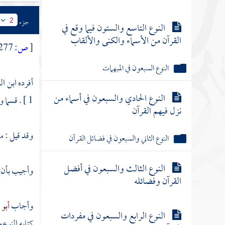
جزء
2
النوع التاسع والستون فيما وقع في
القرآن من الأسماء والكنى والألقاب
[
ص:
277 ]
النوع السبعون في المبهمات
أفرده
ابن ال
النوع الحادي والسبعون في أسماء من
1 ] . قسما وإن كان فيه إخبار بشهادة لأنه لما جاء توكيدا للخبر سمي قسما .
نزل فيهم القرآن
وقد قيل : م
النوع الثاني والسبعون في فضائل القرآن
النوع الثالث والسبعون في أفضل
وأجيب بأن ا
القرآن وفضائله
وأجاب
أبو
النوع الرابع والسبعون في مفردات
كتابه النوع