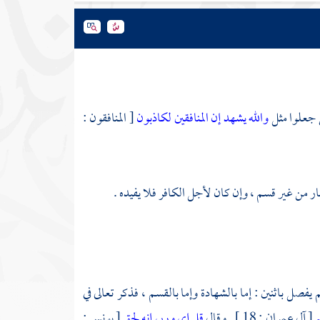
 جعلوا مثل
والله يشهد إن المنافقين لكاذبون
[ المنافقون :
 من غير قسم ، وإن كان لأجل الكافر فلا يفيده .
فصل باثنين : إما بالشهادة وإما بالقسم ، فذكر تعالى في
م
[ آل عمران : 18 ] . وقال
قل إي وربي إنه لحق
[ يونس :