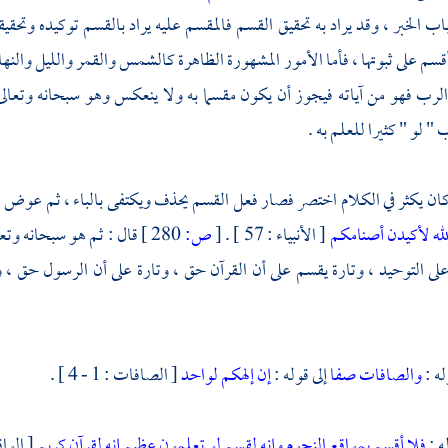
ب الخبر ، وقد يراد به تحقيق القسم فالمقسم عليه يراد بالقسم توكيده وتحقيقه
 أقسم على ثبوتها ، فأما الأمور المشهورة الظاهرة كالشمس والقمر والليل والنه
الرب فهو من آياته فيجوز أن يكون مقسما به ولا ينعكس وهو سبحانه وتعال
 لو " كثيرا للعلم به .
كان يكثر في الكلام اختصر فصار فعل القسم يحذف ويكتفى بالباء ، ثم عوض من الب
لله لأكيدن أصنامكم
[ الأنبياء : 57 ] .
[
ص:
280 ]
قال : ثم هو سبحانه وتعا
لى التوحيد ، وتارة يقسم على أن القرآن حق ، وتارة على أن الرسول حق ، و
له :
والصافات صفا
إلى قوله :
إن إلهكم لواحد
[ الصافات : 1 - 4 ] .
ه :
فلا أقسم بمواقع النجوم
وإنه لقسم لو تعلمون عظيم
إنه لقرآن كريم
[ الواقعة : 5