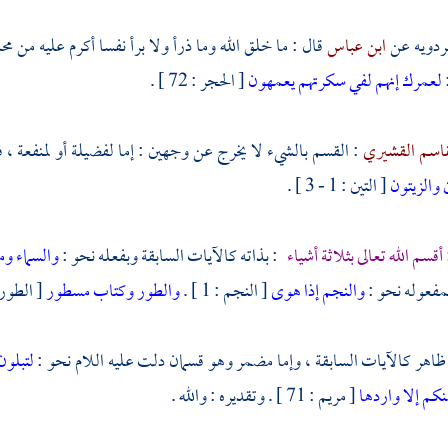
ردويه
عن
ابن عباس
قال : ما خلق الله وما ذرأ ولا برأ نفسا أكرم عليه من
مح
لعمرك إنهم لفي سكرتهم يعمهون
[ الحجر : 72 ] .
لقاسم القشيري
: القسم بالشيء لا يخرج عن وجهين : إما لفضيلة أو لمنفعة ، 
 والزيتون
[ التين : 1 - 3 ] .
أقسم الله تعالى بثلاثة أشياء
: بذاته كالآيات السابقة وبفعله نحو :
والسماء وما
والنجم إذا هوى
[ النجم : 1 ] .
والطور
وكتاب مسطور
[ الطور : 1 ، 2
ظاهر كالآيات السابقة ، وإما مضمر وهو قسمان دلت عليه اللام نحو :
لتبلون
نكم إلا واردها
[ مريم : 71 ] . وتقديره : والله .