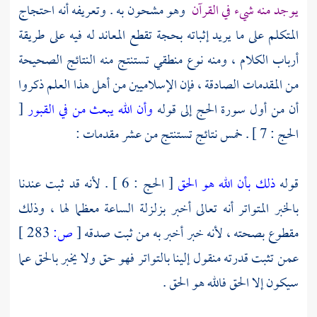
يوجد منه شيء في القرآن
وهو مشحون به . وتعريفه أنه احتجاج
المتكلم على ما يريد إثباته بحجة تقطع المعاند له فيه على طريقة
أرباب الكلام ، ومنه نوع منطقي تستنتج منه النتائج الصحيحة
من المقدمات الصادقة ، فإن الإسلاميين من أهل هذا العلم ذكروا
أن من أول سورة الحج إلى قوله
وأن الله يبعث من في القبور
[
الحج : 7 ] . خمس نتائج تستنتج من عشر مقدمات :
قوله
ذلك بأن الله هو الحق
[ الحج : 6 ] . لأنه قد ثبت عندنا
بالخبر المتواتر أنه تعالى أخبر بزلزلة الساعة معظما لها ، وذلك
مقطوع بصحته ، لأنه خبر أخبر به من ثبت صدقه
[
ص:
283 ]
عمن تثبت قدرته منقول إلينا بالتواتر فهو حق ولا يخبر بالحق عما
سيكون إلا الحق فالله هو الحق .