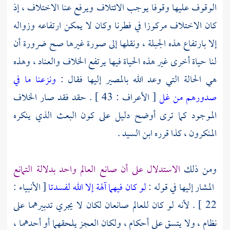
الوقوف عليها وقوفا يوجب الائتلاف ويرفع عنا الاختلاف ، إذ
كان الاختلاف مركوزا في فطرنا وكان لا يمكن ارتفاعه وزواله
إلا بارتفاع هذه الجبلة ، ونقلها إلى صورة غيرها صح ضرورة أن
لنا حياة أخرى غير هذه الحياة فيها يرتفع الخلاف والعناد ، وهذه
هي الحالة التي وعد الله بالمصير إليها فقال :
ونزعنا ما في
صدورهم من غل
[ الأعراف : 43 ] . حقد فقد صار الخلاف
الموجود كما ترى أوضح دليل على كون البعث الذي ينكره
المنكرون ، كذا قرره ابن السيد .
ومن ذلك
الاستدلال على أن صانع العالم واحد بدلالة التمانع
المشار إليها في قوله :
لو كان فيهما آلهة إلا الله لفسدتا
[ الأنبياء :
22 ] . لأنه لو كان للعالم صانعان لكان لا يجري تدبيرهما على
نظام ، ولا يتسق على أحكام ، ولكان العجز يلحقهما أو أحدهما ،