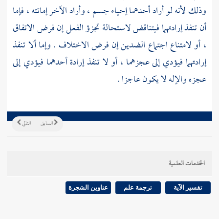
وذلك لأنه لو أراد أحدهما إحياء جسم ، وأراد الآخر إماتته ، فإما
أن تنفذ إرادتهما فيتناقض لاستحالة تجزؤ الفعل إن فرض الاتفاق
، أو لامتناع اجتماع الضدين إن فرض الاختلاف . وإما ألا تنفذ
إرادتهما فيؤدي إلى عجزهما ، أو لا تنفذ إرادة أحدهما فيؤدي إلى
عجزه والإله لا يكون عاجزا .
السابق
التالي
الخدمات العلمية
تفسير الآية
ترجمة علم
عناوين الشجرة