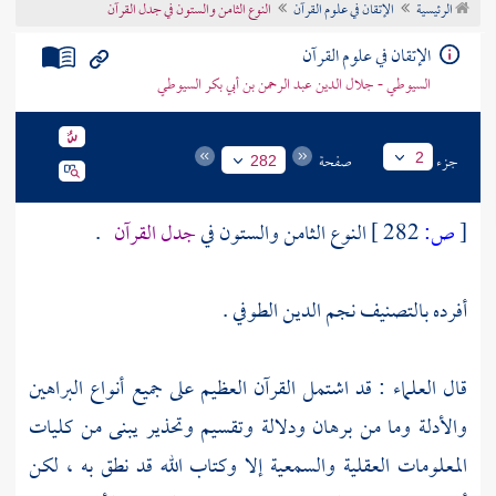
الرئيسية
الإتقان في علوم القرآن
النوع الثامن والستون في جدل القرآن
تراجم الأعلام
الإتقان في علوم القرآن
السيوطي - جلال الدين عبد الرحمن بن أبي بكر السيوطي
جزء
صفحة
2
282
[
ص:
282 ]
النوع الثامن والستون في
جدل القرآن
.
أفرده بالتصنيف
نجم الدين الطوفي
.
قال العلماء : قد اشتمل القرآن العظيم على جميع أنواع البراهين
والأدلة وما من برهان ودلالة وتقسيم وتحذير يبنى من كليات
المعلومات العقلية والسمعية إلا وكتاب الله قد نطق به ، لكن