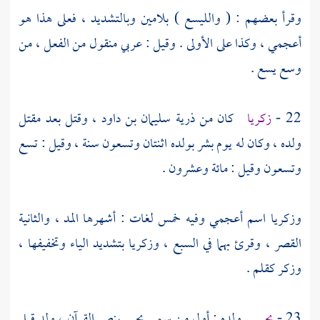
وقرأ بعضهم : (
والليسع
) بلامين وبالتشديد ، فعلى هذا هو
أعجمي ، وكذا على الأولى . وقيل : عربي منقول من الفعل ، من
وسع يسع .
22 -
زكريا
كان من ذرية
سليمان بن داود ،
وقتل بعد مقتل
ولده ، وكان له يوم بشر بولده اثنتان وتسعون سنة ، وقيل : تسع
وتسعون وقيل : مائة وعشرون .
وزكريا
اسم أعجمي وفيه خمس لغات : أشهرها المد ، والثانية
القصر ، وقرئ بهما في السبع ،
وزكريا
بتشديد الياء وتخفيفها ،
وزكر كقلم .
23 -
يحيى
ولده : أول من سمي
يحيى
بنص القرآن ، ولد قبل