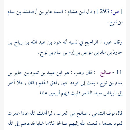
[
ص:
293 ]
وقال
ابن هشام
: اسمه
عابر بن أرفخشذ بن سام
بن نوح
.
وقال غيره : الراجح في نسبه أنه
هود بن عبد الله بن رباح بن
حاوذ بن عاد بن عوص بن إرم بن سام بن نوح
.
11 -
صالح
: قال
وهب
: هو
ابن عبيد بن ثمود بن حاير بن
سام بن نوح ،
بعث إلى قومه حين راهق الحلم وكان رجلا أحمر
إلى البياض سبط الشعر فلبث فيهم أربعين عاما .
قال
نوف الشامي
: صالح من العرب ، لما أهلك الله
عادا
عمرت
ثمود
بعدها ، فبعث الله إليهم صالحا غلاما شابا فدعاهم إلى الله