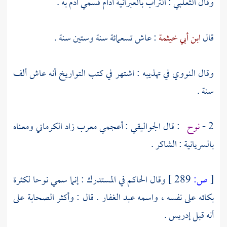
وقال
الثعلبي
: التراب بالعبرانية آدام فسمي
آدم
به .
قال
ابن أبي خيثمة
: عاش تسعمائة سنة وستين سنة .
وقال
النووي
في تهذيبه : اشتهر في كتب التواريخ أنه عاش ألف
سنة .
2 -
نوح
: قال
الجواليقي
: أعجمي معرب زاد
الكرماني
ومعناه
بالسريانية : الشاكر .
[
ص:
289 ]
وقال
الحاكم
في المستدرك : إنما سمي
نوحا
لكثرة
بكائه على نفسه ، واسمه
عبد الغفار
. قال : وأكثر الصحابة على
أنه قبل
إدريس
.