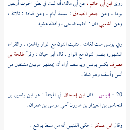
روى
ابن أبي حاتم ،
عن
أبي مالك
أنه لبث في بطن الحوت أربعين
يوما ، وعن
جعفر الصادق
: سبعة أيام ، وعن
قتادة
: ثلاثة ،
وعن
الشعبي
قال : التقمه ضحى ، ولفظه عشية .
وفي
يونس
ست لغات : تثليث النون مع الواو والهمزة ، والقراءة
المشهورة بضم النون مع الواو . قال
أبو حيان
: وقرأ
طلحة بن
مصرف
بكسر
يونس
ويوسف
أراد أن يجعلهما عربيين مشتقين من
أنس وأسف وهو شاذ .
20 -
إلياس
قال
ابن إسحاق
في المبتدأ : هو
ابن ياسين بن
فنحاص بن العيزار بن هارون
أخي
موسى بن عمران
.
وقال
ابن عسكر
: حكى
القتيبي
أنه من سبط
يوشع
.