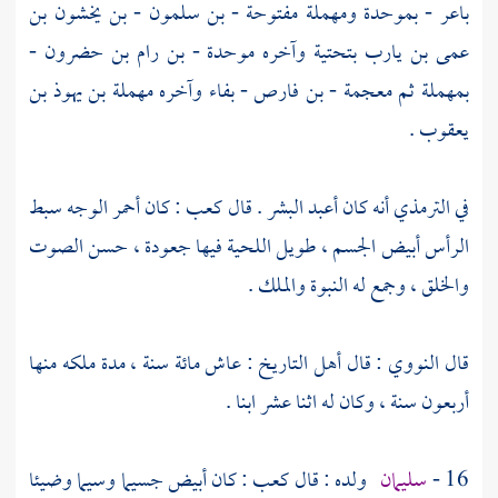
باعر - بموحدة ومهملة مفتوحة - بن سلمون - بن يخشون بن
عمى بن يارب بتحتية وآخره موحدة - بن رام بن حضرون -
بمهملة ثم معجمة - بن فارص - بفاء وآخره مهملة بن يهوذ بن
يعقوب .
في
الترمذي
أنه كان أعبد البشر . قال
كعب
: كان أحمر الوجه سبط
الرأس أبيض الجسم ، طويل اللحية فيها جعودة ، حسن الصوت
والخلق ، وجمع له النبوة والملك .
قال
النووي
: قال أهل التاريخ : عاش مائة سنة ، مدة ملكه منها
أربعون سنة ، وكان له اثنا عشر ابنا .
16 -
سليمان
ولده : قال
كعب
: كان أبيض جسيما وسيما وضيئا