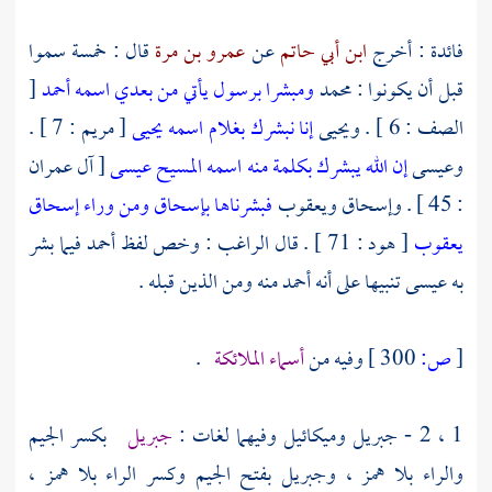
فائدة : أخرج
ابن أبي حاتم
عن
عمرو بن مرة
قال : خمسة سموا
قبل أن يكونوا :
محمد
ومبشرا برسول يأتي من بعدي اسمه أحمد
[
الصف : 6 ] .
ويحيى
إنا نبشرك بغلام اسمه يحيى
[ مريم : 7 ] .
وعيسى
إن الله يبشرك بكلمة منه اسمه المسيح عيسى
[ آل عمران
: 45 ] .
وإسحاق
ويعقوب
فبشرناها بإسحاق ومن وراء إسحاق
يعقوب
[ هود : 71 ] . قال
الراغب
: وخص لفظ
أحمد
فيما بشر
به
عيسى
تنبيها على أنه
أحمد
منه ومن الذين قبله .
[
ص:
300 ]
وفيه من
أسماء الملائكة
.
1 ، 2 -
جبريل
وميكائيل
وفيهما لغات :
جبريل
بكسر الجيم
والراء بلا همز ،
وجبريل
بفتح الجيم وكسر الراء بلا همز ،