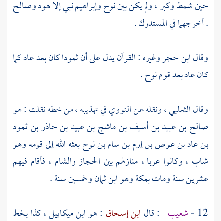
حين شمط وكبر ، ولم يكن بين
نوح
وإبراهيم
نبي إلا
هود
وصالح
. أخرجهما في المستدرك .
وقال
ابن حجر
وغيره : القرآن يدل على أن
ثمودا
كان بعد
عاد
كما
كان
عاد
بعد
قوم
نوح
.
وقال
الثعلبي ،
ونقله عن
النووي
في تهذيبه ، من خطه نقلت : هو
صالح بن عبيد بن أسيف بن ماشج بن عبيد بن حاذر بن ثمود
بن عاد بن عوص بن إرم بن سام بن نوح
بعثه الله إلى قومه وهو
شاب ، وكانوا عربا ، منازلهم بين
الحجاز
والشام
، فأقام فيهم
عشرين سنة ومات
بمكة
وهو ابن ثمان وخمسين سنة .
12 -
شعيب
: قال
ابن إسحاق
: هو
ابن ميكاييل ،
كذا بخط