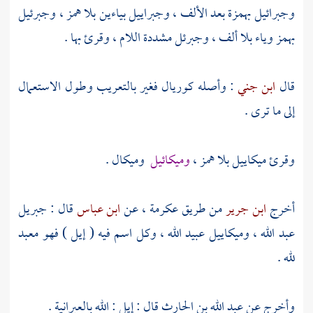
وجبرائيل
بهمزة بعد الألف ،
وجبراييل
بياءين بلا همز ،
وجبرئيل
بهمز وياء بلا ألف ،
وجبرئل
مشددة اللام ، وقرئ بها .
قال
ابن جني
: وأصله كوريال فغير بالتعريب وطول الاستعمال
إلى ما ترى .
وقرئ ميكاييل بلا همز ،
وميكائيل
وميكال .
أخرج
ابن جرير
من طريق
عكرمة ،
عن
ابن عباس
قال :
جبريل
عبد الله ،
وميكاييل
عبيد الله ، وكل اسم فيه ( إيل ) فهو معبد
لله .
وأخرج عن
عبد الله بن الحارث
قال : إيل : الله بالعبرانية .