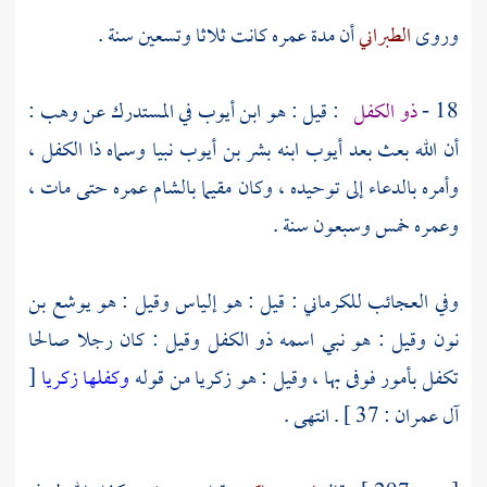
وروى
الطبراني
أن مدة عمره كانت ثلاثا وتسعين سنة .
18 -
ذو الكفل
: قيل : هو
ابن أيوب
في المستدرك عن
وهب
:
أن الله بعث بعد
أيوب
ابنه
بشر بن أيوب
نبيا وسماه
ذا الكفل
،
وأمره بالدعاء إلى توحيده ، وكان مقيما
بالشام
عمره حتى مات ،
وعمره خمس وسبعون سنة .
وفي العجائب
للكرماني
: قيل : هو
إلياس
وقيل : هو
يوشع بن
نون
وقيل : هو نبي اسمه
ذو الكفل
وقيل : كان رجلا صالحا
تكفل بأمور فوفى بها ، وقيل : هو
زكريا
من قوله
وكفلها زكريا
[
آل عمران : 37 ] . انتهى .