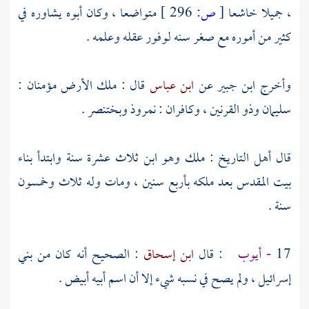
، جميلا خاشعا
[
ص:
296 ]
متواضعا ، وكان أبوه يشاوره في
كثير من أموره مع صغر سنه لوفور عقله وعلمه .
وأخرج
ابن جبير
عن
ابن عباس
قال : ملك الأرض مؤمنان :
سليمان
وذو القرنين ،
وكافران :
نمروذ
وبختنصر
.
قال أهل التاريخ : ملك وهو ابن ثلاث عشرة سنة وابتدأ بناء
بيت المقدس بعد ملكه بأربع سنين ، ومات وله ثلاث وخمسون
سنة .
17
-
أيوب
: قال
ابن إسحاق
: الصحيح أنه كان من
بني
إسرائيل
، ولم يصح في نسبه شيء إلا أن اسم أبيه أبيض .