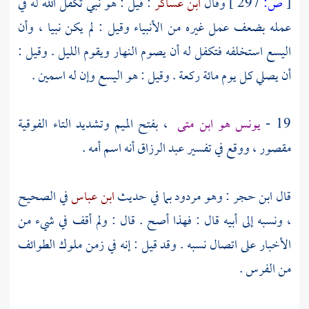
[
ص:
297 ]
وقال
ابن عساكر
: قيل : هو نبي تكفل الله له في
عمله بضعف عمل غيره من الأنبياء وقيل : لم يكن نبيا ، وأن
اليسع استخلفه فتكفل له أن يصوم النهار ويقوم الليل . وقيل :
أن يصلي كل يوم مائة ركعة . وقيل : هو
اليسع
وإن له اسمين .
19 -
يونس هو ابن متى
،
بفتح الميم وتشديد التاء الفوقية
مقصور ، ووقع في تفسير
عبد الرزاق
أنه اسم أمه .
قال
ابن حجر
: وهو مردود بما في حديث
ابن عباس
في الصحيح
، ونسبه إلى أبيه قال : فهذا أصح . قال : ولم أقف في شيء من
الأخبار على اتصال نسبه . وقد قيل : إنه في زمن ملوك الطوائف
من
الفرس
.