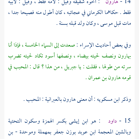
14 -
هارون
: أخوه شقيقه وقيل : لأمه فقط ، وقيل : لأبيه
فقط . حكاهما
الكرماني
في عجائبه ، كان أطول منه فصيحا جدا ،
مات قبل
موسى ،
وكان ولد قبله بسنة .
وفي بعض أحاديث الإسراء :
صعدت إلى السماء الخامسة ، فإذا أنا
بهارون
ونصف لحيته بيضاء ، ونصفها أسود تكاد لحيته تضرب
سرته من طولها ، فقلت : يا
جبريل ،
من هذا ؟ قال : المحبب في
قومه
هارون بن عمران
.
وذكر
ابن مسكويه
: أن معنى
هارون
بالعبرانية : المحبب .
15 -
داود
: هو ابن إيشى بكسر الهمزة وسكون التحتية
وبالشين المعجمة ابن عوبد بوزن جعفر بمهملة وموحدة - بن