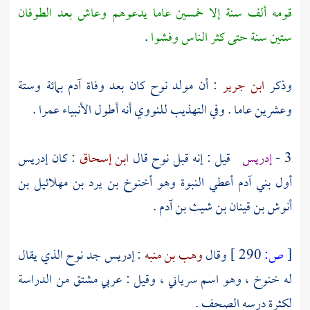
قومه ألف سنة إلا خمسين عاما يدعوهم وعاش بعد الطوفان
ستين سنة حتى كثر الناس وفشوا
.
وذكر
ابن جرير
: أن مولد
نوح
كان بعد وفاة
آدم
بمائة وستة
وعشرين عاما . وفي التهذيب
للنووي
أنه أطول الأنبياء عمرا .
3 -
إدريس
قيل : إنه قبل
نوح
قال
ابن إسحاق
: كان
إدريس
أول بني آدم أعطي النبوة وهو
أخنوخ بن يرد بن مهلائيل بن
أنوش بن قينان بن شيث بن آدم
.
[
ص:
290 ]
وقال
وهب بن منبه
:
إدريس
جد
نوح
الذي يقال
له
خنوخ ،
وهو اسم سرياني ، وقيل : عربي مشتق من الدراسة
لكثرة درسه الصحف .