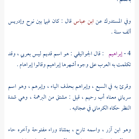
وفي المستدرك عن
ابن عباس
قال : كان فيما بين
نوح
وإدريس
ألف سنة .
4 -
إبراهيم
: قال
الجواليقي
: هو اسم قديم ليس بعربي ، وقد
تكلمت به العرب على وجوه أشهرها
إبراهيم
وقالوا إبراهام .
وقرئ به في السبع ،
وإبراهم
بحذف الياء ، وإبرهم ، وهو اسم
سرياني معناه أب رحيم ، قيل : مشتق من البرهمة ، وهي شدة
النظر حكاه
الكرماني
في عجائبه .
وهو
ابن آزر ،
واسمه
تارح ،
بمثناة وراء مفتوحة وآخره حاء