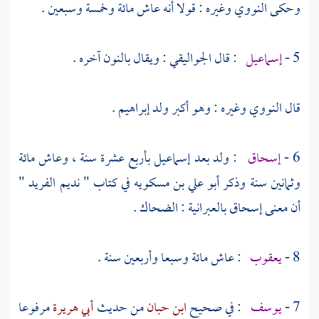
وحكى
النووي
وغيره : قولا أنه عاش مائة وخمسة وسبعين .
5 -
إسماعيل
: قال
الجواليقي
: ويقال بالنون آخره .
قال
النووي
وغيره : وهو أكبر ولد
إبراهيم
.
6 -
إسحاق
: ولد بعد
إسماعيل
بأربع عشرة سنة ، وعاش مائة
وثمانين سنة وذكر
أبو علي بن مسكويه
في كتاب " نديم الفريد "
أن معنى
إسحاق
بالعبرانية :
الضحاك
.
8 -
يعقوب
: عاش مائة وسبعا وأربعين سنة .
7 -
يوسف
: في صحيح
ابن حبان
من حديث
أبي هريرة
مرفوعا