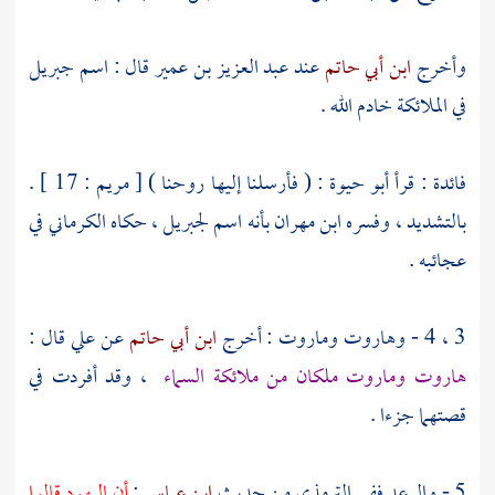
وأخرج
ابن أبي حاتم
عند
عبد العزيز بن عمير
قال : اسم
جبريل
في الملائكة خادم الله .
فائدة : قرأ
أبو حيوة
: ( فأرسلنا إليها روحنا ) [ مريم : 17 ] .
بالتشديد ، وفسره
ابن مهران
بأنه اسم
لجبريل ،
حكاه
الكرماني
في
عجائبه .
3 ، 4 -
وهاروت
وماروت
: أخرج
ابن أبي حاتم
عن
علي
قال :
هاروت
وماروت
ملكان من ملائكة السماء
، وقد أفردت في
قصتهما جزءا .
5 - والرعد ففي
الترمذي
من حديث
ابن عباس
:
أن
اليهود
قالوا