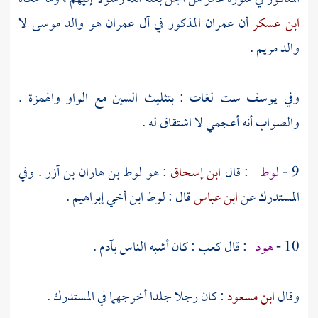
ابن عسكر
أن
عمران
المذكور في آل عمران هو والد
موسى
لا
والد
مريم
.
وفي
يوسف
ست لغات : بتثليث السين مع الواو والهمزة .
والصواب أنه أعجمي لا اشتقاق له .
9 -
لوط
: قال
ابن إسحاق
: هو
لوط بن هاران بن آزر
. وفي
المستدرك عن
ابن عباس
قال :
لوط ابن أخي إبراهيم
.
10 -
هود
: قال
كعب
: كان أشبه الناس
بآدم
.
وقال
ابن مسعود
: كان رجلا جلدا أخرجهما في المستدرك .