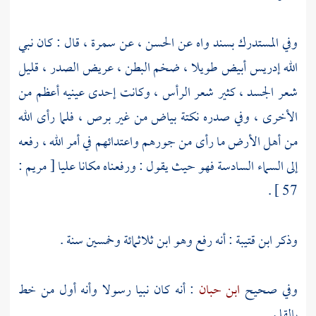
وفي المستدرك بسند واه عن
الحسن ،
عن
سمرة ،
قال : كان نبي
الله
إدريس
أبيض طويلا ، ضخم البطن ، عريض الصدر ، قليل
شعر الجسد ، كثير شعر الرأس ، وكانت إحدى عينيه أعظم من
الأخرى ، وفي صدره نكتة بياض من غير برص ، فلما رأى الله
من أهل الأرض ما رأى من جورهم واعتدائهم في أمر الله ، رفعه
إلى السماء السادسة فهو حيث يقول : ورفعناه مكانا عليا [ مريم :
57 ] .
وذكر
ابن قتيبة
: أنه رفع وهو ابن ثلاثمائة وخمسين سنة .
وفي صحيح
ابن حبان
: أنه كان نبيا رسولا وأنه أول من خط
بالقلم .