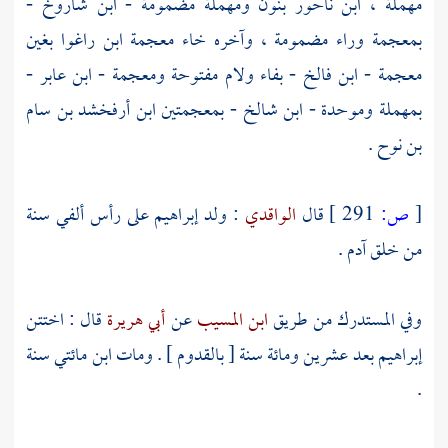
مهملة ،
ابن ناحور
بنون ومهملة مضمومة -
ابن شاروخ
-
بمعجمة وراء مضمومة ، وآخره خاء معجمة
ابن راغوا
بغين
معجمة -
ابن فالخ
- بفاء ولام مفتوحة ومعجمة -
ابن عابر
-
بمهملة وموحدة -
ابن شالخ
- بمعجمتين
ابن أرفخشد بن سام
بن نوح
.
[
ص:
291 ]
قال
الواقدي
: ولد
إبراهيم
على رأس ألفي سنة
من خلق
آدم
.
وفي المستدرك من طريق
ابن المسيب
عن
أبي هريرة
قال : اختتن
إبراهيم
بعد عشرين ومائة سنة [ بالقدوم ] . ومات ابن مائتي سنة
.