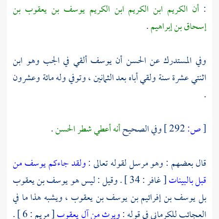
:
أن الكريم ابن الكريم ابن الكريم
يوسف بن يعقوب بن
إسحاق بن إبراهيم
.
وفي المستدرك عن
الحسن
أن
يوسف
ألقي في الجب وهو ابن
اثنتي عشرة سنة ولقي أباه بعد الثمانين ، وتوفي وله مائة وعشرون
.
[
ص:
292 ]
وفي الصحيح
أنه أعطي شطر الحسن
.
قال بعضهم : وهو مرسل لقوله تعالى :
ولقد جاءكم يوسف من
قبل بالبينات
[ غافر : 34 ] . وقيل : ليس هو
يوسف بن يعقوب
بل
يوسف بن إفرائيم بن يوسف بن يعقوب ،
ويشبه هذا ما في
العجائب
للكرماني
في قوله :
ويرث من آل يعقوب
[ مريم : 6 ] .