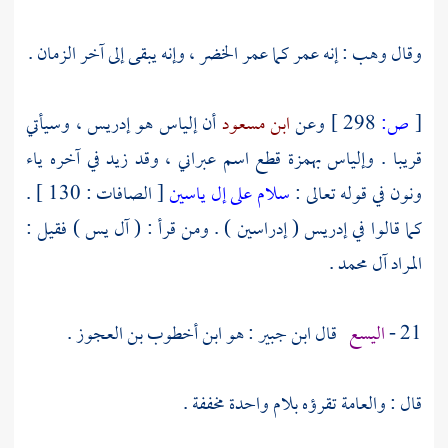
وقال
وهب
: إنه عمر كما عمر
الخضر ،
وإنه يبقى إلى آخر الزمان .
[
ص:
298 ]
وعن
ابن مسعود
أن
إلياس
هو
إدريس ،
وسيأتي
قريبا .
وإلياس
بهمزة قطع اسم عبراني ، وقد زيد في آخره ياء
ونون في قوله تعالى :
سلام على إل ياسين
[ الصافات : 130 ] .
كما قالوا في
إدريس
( إدراسين ) . ومن قرأ : ( آل يس ) فقيل :
المراد
آل محمد
.
21 -
اليسع
قال
ابن جبير
: هو
ابن أخطوب بن العجوز
.
قال : والعامة تقرؤه بلام واحدة مخففة .