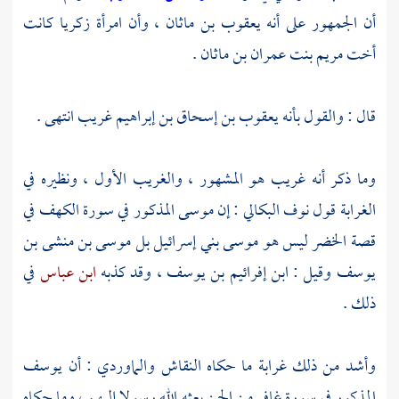
أن الجمهور على أنه
يعقوب بن ماثان ،
وأن امرأة
زكريا
كانت
أخت
مريم بنت عمران بن ماثان
.
قال : والقول بأنه
يعقوب بن إسحاق بن إبراهيم
غريب انتهى .
وما ذكر أنه غريب هو المشهور ، والغريب الأول ، ونظيره في
الغرابة قول
نوف البكالي
: إن
موسى
المذكور في سورة الكهف في
قصة
الخضر
ليس هو
موسى
بني إسرائيل
بل
موسى بن منشى بن
يوسف
وقيل :
ابن إفرائيم بن يوسف ،
وقد كذبه
ابن عباس
في
ذلك .
وأشد من ذلك غرابة ما حكاه
النقاش
والماوردي
: أن
يوسف
المذكور في سورة غافر من الجن بعثه الله رسولا إليهم ، وما حكاه