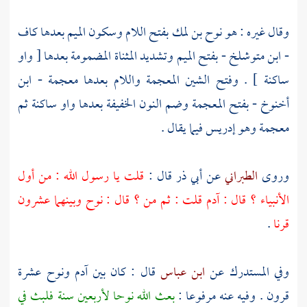
وقال غيره : هو
نوح بن لمك
بفتح اللام وسكون الميم بعدها كاف
-
ابن متوشلخ
- بفتح الميم وتشديد المثناة المضمومة بعدها [ واو
ساكنة ] . وفتح الشين المعجمة واللام بعدها معجمة -
ابن
أخنوخ
- بفتح المعجمة وضم النون الخفيفة بعدها واو ساكنة ثم
معجمة وهو
إدريس
فيما يقال .
وروى
الطبراني
عن
أبي ذر
قال :
قلت يا رسول الله : من أول
الأنبياء ؟ قال :
آدم
قلت : ثم من ؟ قال :
نوح
وبينهما عشرون
قرنا
.
وفي المستدرك عن
ابن عباس
قال : كان بين
آدم
ونوح
عشرة
قرون . وفيه عنه مرفوعا :
بعث الله
نوحا
لأربعين سنة فلبث في