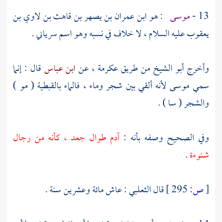
13 -
موسى
: هو ابن عمران بن يصهر بن قاهث بن لاوي بن
يعقوب عليه السلام ،
لا خلاف في نسبه وهو اسم سرياني .
وأخرج
أبو الشيخ
من طريق
عكرمة ،
عن
ابن عباس
قال : إنما
سمي
موسى
لأنه ألقي بين شجر وماء ، فالماء بالقبطية ( مو )
والشجر ( سا ) .
وفي الصحيح وصفه بأنه :
آدم طوال جعد ، كأنه من رجال
شنوءة
.
[
ص:
295 ]
قال
الثعلبي
: عاش مائة وعشرين سنة .