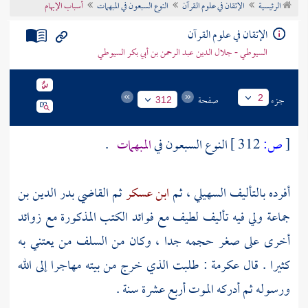
الرئيسية
الإتقان في علوم القرآن
النوع السبعون في المبهمات
أسباب الإبهام
تراجم الأعلام
الإتقان في علوم القرآن
السيوطي - جلال الدين عبد الرحمن بن أبي بكر السيوطي
جزء
صفحة
2
312
[
ص:
312 ]
النوع السبعون في
المبهمات
.
أفرده بالتأليف
السهيلي ،
ثم
ابن عسكر
ثم
القاضي بدر الدين بن
جماعة
ولي فيه تأليف لطيف مع فوائد الكتب المذكورة مع زوائد
أخرى على صغر حجمه جدا ، وكان من السلف من يعتني به
كثيرا . قال
عكرمة
: طلبت الذي خرج من بيته مهاجرا إلى الله
ورسوله ثم أدركه الموت أربع عشرة سنة .