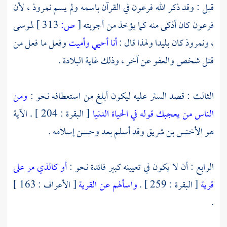
قيل : وقد ذكر الله فرعون في القرآن باسمه ولم يسم
نمروذ ،
لأن
فرعون كان أذكى منه كما يؤخذ من أجوبته
[
ص:
313 ]
لموسى
،
ونمروذ
كان بليدا ولهذا قال :
أنا أحيي وأميت
وفعل ما فعل من
قتل شخص والعفو عن آخر ، وذلك غاية البلادة .
الثالث : قصد الستر عليه ليكون أبلغ من استعطافه نحو :
ومن
الناس من يعجبك قوله في الحياة الدنيا
[ البقرة : 204 ] . الآية
هو
الأخنس بن شريق
وقد أسلم بعد وحسن إسلامه .
الرابع : أن لا يكون في تعيينه كبير فائدة نحو :
أو كالذي مر على
قرية
[ البقرة : 259 ] .
واسألهم عن القرية
[ الأعراف : 163 ]
.