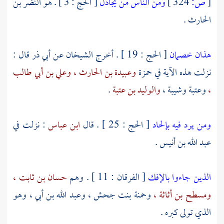
[
ص:
324 ]
ومن الناس من يجادل
[ الحج : 3 ] . هو
النضر بن
الحارث
.
هذان خصمان
[ الحج : 19 ] . أخرج الشيخان عن
أبي ذر
قال :
نزلت هذه الآية في
حمزة
وعبيدة بن الحارث ،
وعلي بن أبي طالب
،
وعتبة
وشيبة ،
والوليد بن عتبة
.
ومن يرد فيه بإلحاد
[ الحج : 25 ] . قال
ابن عباس
: نزلت في
عبد الله بن أنيس
.
الذين جاءوا بالإفك
[ الفرقان : 11 ] . وهم
حسان بن ثابت ،
ومسطح بن أثاثة ،
وحمنة بنت جحش ،
وعبد الله بن أبي ،
وهو
الذي تولى كبره .