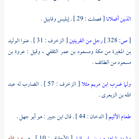
الذين أضلانا
[ فصلت : 29 ] . إبليس وقابيل .
[
ص:
328 ]
رجل من القريتين
[ الزخرف : 31 ] . عنوا
الوليد
بن المغيرة
من
مكة
ومسعود بن عمر الثقفي ،
وقيل :
عروة بن
مسعود
من
الطائف
.
ولما ضرب ابن مريم مثلا
[ الزخرف : 57 ] . الضارب له
عبد
الله بن الزبعرى
.
طعام الأثيم
[ الدخان : 44 ] . قال
ابن جبير
: هو
أبو جهل
.
وشهد شاهد من بني إسرائيل
[ الأحقاف : 10 ] . هو
عبد الله