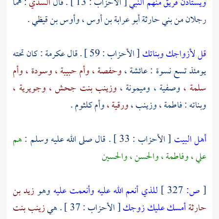
ويستأذن فريق منهم النبي
[ الأحزاب : 13 ] . قال
السدي
: هما
رجلان من
بني حارثة
أبو عرابة بن أوس
،
وأوس بن قيظي
.
قل لأزواجك وبناتك
[ الأحزاب : 59 ] . قال
عكرمة
: كان تحته
يومئذ تسع نسوة :
عائشة ،
وحفصة ،
وأم حبيبة ،
وسودة ،
وأم
سلمة ،
وصفية ،
وميمونة ،
وزينب بنت جحش ،
وجويرية ،
وبناته :
فاطمة ،
وزينب ،
ورقية ،
وأم كلثوم
.
أهل البيت
[ الأحزاب : 33 ] . قال صلى الله عليه وسلم :
هم
علي
،
وفاطمة
،
والحسن
،
والحسين
[
ص:
327 ]
للذي أنعم الله عليه وأنعمت عليه
وهو
زيد بن
حارثة
أمسك عليك زوجك
[ الأحزاب : 37 ] . هي
زينب بنت