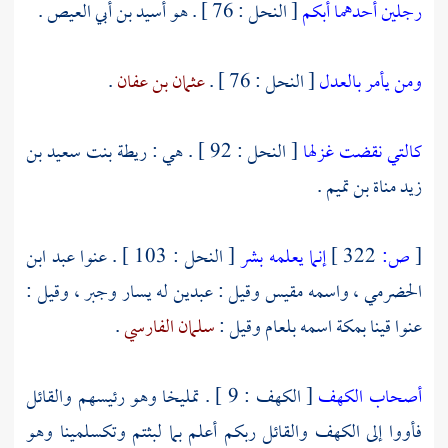
رجلين أحدهما أبكم
[ النحل : 76 ] . هو
أسيد بن أبي العيص
.
ومن يأمر بالعدل
[ النحل : 76 ] .
عثمان بن عفان
.
كالتي نقضت غزلها
[ النحل : 92 ] . هي :
ريطة بنت سعيد بن
زيد مناة بن تميم
.
[
ص:
322 ]
إنما يعلمه بشر
[ النحل : 103 ] . عنوا
عبد ابن
الحضرمي ،
واسمه
مقيس
وقيل : عبدين له
يسار
وجبر ،
وقيل :
عنوا قينا
بمكة
اسمه
بلعام
وقيل :
سلمان الفارسي
.
أصحاب الكهف
[ الكهف : 9 ] .
تمليخا
وهو رئيسهم والقائل
فأووا إلى الكهف والقائل ربكم أعلم بما لبثتم
وتكسلمينا
وهو