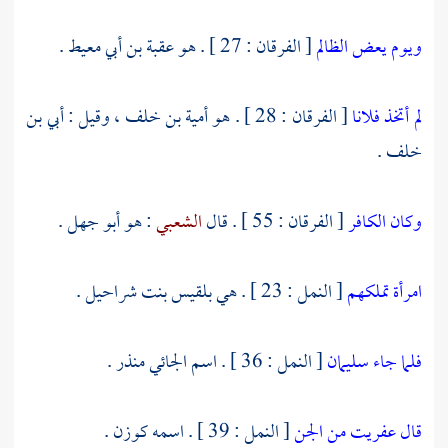
ويوم يعض الظالم
[ الفرقان : 27 ] . هو
عقبة بن أبي معيط
.
لم أتخذ فلانا
[ الفرقان : 28 ] . هو
أمية بن خلف ،
وقيل :
أبي بن
خلف
.
وكان الكافر
[ الفرقان : 55 ] . قال
الشعبي
: هو
أبو جهل .
امرأة تملكهم
[ النمل : 23 ] . هي
بلقيس بنت شراحيل
.
فلما جاء سليمان
[ النمل : 36 ] . اسم الجائي
منذر
.
قال عفريت من الجن
[ النمل : 39 ] . اسمه كوزن .