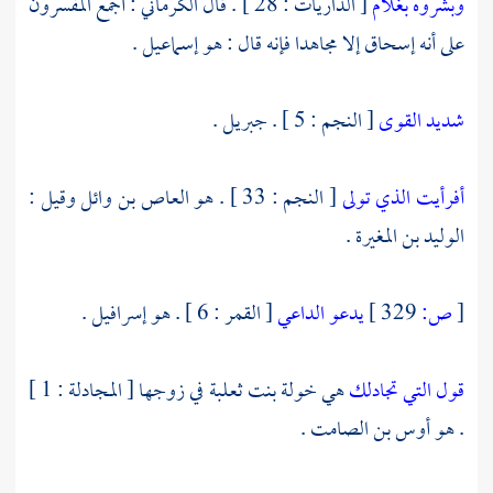
وبشروه بغلام
[ الذاريات : 28 ] . قال
الكرماني
: أجمع المفسرون
على أنه
إسحاق
إلا
مجاهدا
فإنه قال : هو
إسماعيل
.
شديد القوى
[ النجم : 5 ] .
جبريل
.
أفرأيت الذي تولى
[ النجم : 33 ] . هو
العاص بن وائل
وقيل :
الوليد بن المغيرة
.
[
ص:
329 ]
يدعو الداعي
[ القمر : 6 ] . هو
إسرافيل
.
قول التي تجادلك
هي
خولة بنت ثعلبة
في زوجها [ المجادلة : 1 ]
. هو
أوس بن الصامت
.