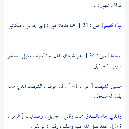
قولان شهيران .
نبأ الخصم
[ ص : 21 ] . هما ملكان قيل : إنهما
جبريل
وميكائيل
.
جسدا
[ ص : 34 ] . هو شيطان يقال له : أسيد ، وقيل : صخر
، وقيل : حبقيق .
مسني الشيطان
[ ص : 41 ] . قال
نوف
: الشيطان الذي مسه
يقال له مسعط .
والذي جاء بالصدق
محمد
وقيل :
جبريل ،
وصدق به
[ الزمر :
33 ] .
محمد
صلى الله عليه وسلم ، وقيل :
أبو بكر
.