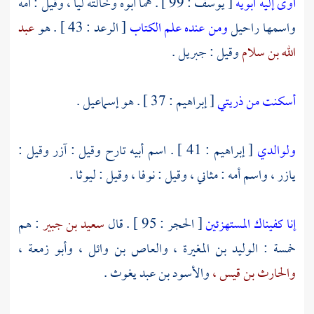
آوى إليه أبويه
[ يوسف : 99 ] . هما أبوه وخالته
ليا
، وقيل : أمه
واسمها
راحيل
ومن عنده علم الكتاب
[ الرعد : 43 ] . هو
عبد
الله بن سلام
وقيل :
جبريل
.
أسكنت من ذريتي
[ إبراهيم : 37 ] . هو
إسماعيل
.
ولوالدي
[ إبراهيم : 41 ] . اسم أبيه
تارح
وقيل :
آزر
وقيل :
يازر ،
واسم أمه :
مثاني ،
وقيل :
نوفا ،
وقيل :
ليوثا
.
إنا كفيناك المستهزئين
[ الحجر : 95 ] . قال
سعيد بن جبير
: هم
خمسة :
الوليد بن المغيرة ،
والعاص بن وائل ،
وأبو زمعة ،
والحارث بن قيس ،
والأسود بن عبد يغوث
.