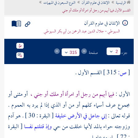
الرئيسية
الإتقان في علوم القرآن
النوع السبعون في المبهمات
تراجم الأعلام
القسم الأول فيما أبهم من رجل أو امرأة أو ملك أو جني
الإتقان في علوم القرآن
السيوطي - جلال الدين عبد الرحمن بن أبي بكر السيوطي
جزء
صفحة
2
315
[
ص:
315 ]
القسم الأول .
الأول :
فيما أبهم من رجل أو امرأة أو ملك أو جني ،
أو مثنى أو
مجموع عرف أسماء كلهم أو من أو الذي إذا لم يرد به العموم .
قوله تعالى :
إني جاعل في الأرض خليفة
[ البقرة : 30 ] . هو
آدم
وزوجته
حواء
بالمد لأنها خلقت من حي
وإذ قتلتم نفسا
[ البقرة
: 72 ] . اسمه
عاميل
.