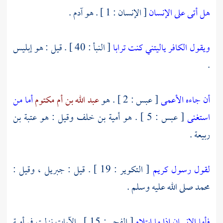
هل أتى على الإنسان
[ الإنسان : 1 ] . هو
آدم
.
ويقول الكافر ياليتني كنت ترابا
[ النبأ : 40 ] . قيل : هو إبليس
.
أن جاءه الأعمى
[ عبس : 2 ] . هو
عبد الله بن أم مكتوم
أما من
استغنى
[ عبس : 5 ] . هو
أمية بن خلف
وقيل : هو
عتبة بن
ربيعة
.
لقول رسول كريم
[ التكوير : 19 ] . قيل :
جبريل ،
وقيل :
محمد
صلى الله عليه وسلم .
فأما الإنسان إذا ما ابتلاه
[ الفجر : 15 ] . الآيات نزلت في
أمية