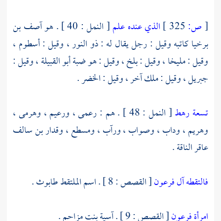
[
ص:
325 ]
الذي عنده علم
[ النمل : 40 ] . هو
آصف بن
برخيا
كاتبه وقيل : رجل يقال له :
ذو النور
، وقيل :
أسطوم
،
وقيل :
مليخا
، وقيل :
بلخ
، وقيل : هو
ضبة أبو القبيلة ،
وقيل :
جبريل ،
وقيل : ملك آخر ، وقيل : الخضر .
تسعة رهط
[ النمل : 48 ] . هم :
رعمى
،
ورعيم
،
وهرمى
،
وهريم
،
وداب
،
وصواب
،
ورآب
،
ومسطع
،
وقدار بن سالف
عاقر الناقة .
فالتقطه آل فرعون
[ القصص : 8 ] . اسم الملتقط
طابوث
.
امرأة فرعون
[ القصص : 9 ] .
آسية بنت مزاحم
.