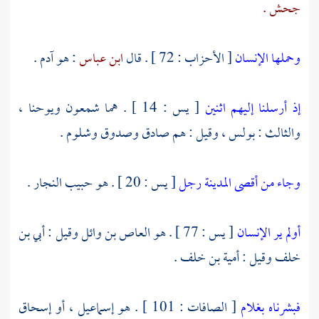
جحش .
وحملها الإنسان
[ الأحزاب : 72 ] . قال
ابن عباس
: هو
آدم
.
إذ أرسلنا إليهم اثنين
[ يس : 14 ] . هما
شمعون
ويوحنا ،
والثالث :
بولس ،
وقيل : هم
صادق
وصدوق
وشلوم
.
وجاء من أقصى المدينة رجل
[ يس : 20 ] . هو
حبيب النجار
.
أولم ير الإنسان
[ يس : 77 ] . هو
العاص بن وائل
وقيل :
أبي بن
خلف
وقيل :
أمية بن خلف
.
فبشرناه بغلام
[ الصافات : 101 ] . هو
إسماعيل ،
أو
إسحاق