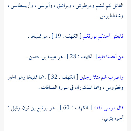
القائل كم لبثتم
ومرطوش ،
وبراشق ،
وأيونس ،
وأريسطانس ،
وشلططيوس
.
فابعثوا أحدكم بورقكم
[ الكهف : 19 ] . هو
تمليخا
.
من أغفلنا قلبه
[ الكهف : 28 ] . هو
عيينة بن حصن
.
واضرب لهم مثلا رجلين
[ الكهف : 32 ] . هما
تمليخا
وهو الخير
وفطروس ،
وهما المذكوران في سورة الصافات .
قال موسى لفتاه
[ الكهف : 60 ] . هو
يوشع بن نون
وقيل :
أخوه
يثربي
.