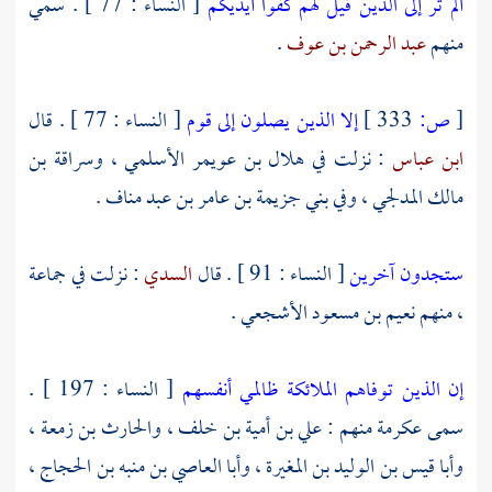
ألم تر إلى الذين قيل لهم كفوا أيديكم
[ النساء : 77 ] . سمي
منهم
عبد الرحمن بن عوف
.
[
ص:
333 ]
إلا الذين يصلون إلى قوم
[ النساء : 77 ] . قال
ابن عباس
: نزلت في
هلال بن عويمر الأسلمي ،
وسراقة بن
مالك المدلجي ،
وفي
بني جزيمة بن عامر بن عبد مناف
.
ستجدون آخرين
[ النساء : 91 ] . قال
السدي
: نزلت في جماعة
، منهم
نعيم بن مسعود الأشجعي
.
إن الذين توفاهم الملائكة ظالمي أنفسهم
[ النساء : 197 ] .
سمى
عكرمة
منهم :
علي بن أمية بن خلف ،
والحارث بن زمعة ،
وأبا قيس بن الوليد بن المغيرة ،
وأبا العاصي بن منبه بن الحجاج ،