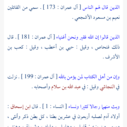
الذين قال لهم الناس
[ آل عمران : 173 ] . سمي من القائلين
نعيم بن مسعود الأشجعي
.
الذين قالوا إن الله فقير ونحن أغنياء
[ آل عمران : 181 ] . قال
ذلك
فنحاص ،
وقيل :
حيي بن أخطب ،
وقيل :
كعب بن
الأشرف
.
وإن من أهل الكتاب لمن يؤمن بالله
[ آل عمران : 199 ] . نزلت
في
النجاشي
وقيل : في
عبد الله بن سلام
وأصحابه .
وبث منهما رجالا كثيرا ونساء
[ النساء : 1 ] . قال
ابن إسحاق
:
أولاد
آدم
لصلبه أربعون في عشرين بطنا ، كل بطن ذكر وأنثى ،
وسمي من بنيه :
قابيل
،
وهابيل
،
وإياد
،
وشبونة
،
وهند
،