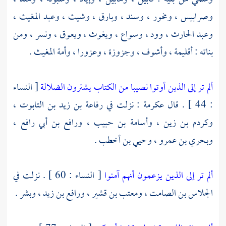
وصرابيس
،
ومخور
،
وسند
،
وبارق
،
وشيث
،
وعبد المغيث
،
وعبد الحارث
،
وود
،
وسواع
،
ويغوث
،
ويعوق
،
ونسر
، ومن
بناته :
أقليمة ،
وأشوف ،
وجزوزة ،
وعزورا ،
وأمة المغيث
.
ألم تر إلى الذين أوتوا نصيبا من الكتاب يشترون الضلالة
[ النساء
: 44 ] . قال
عكرمة
: نزلت في
رفاعة بن زيد بن التابوت ،
وكردم بن زين ،
وأسامة بن حبيب ،
ورافع بن أبي رافع ،
وبحري بن عمرو ،
وحيي بن أخطب
.
ألم تر إلى الذين يزعمون أنهم آمنوا
[ النساء : 60 ] . نزلت في
الجلاس بن الصامت ،
ومعتب بن قشير ،
ورافع بن زيد ،
وبشر
.