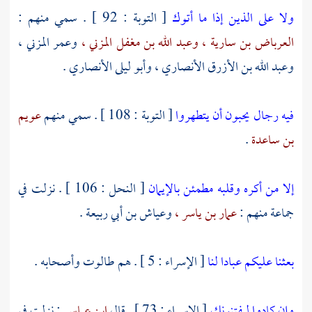
ولا على الذين إذا ما أتوك
[ التوبة : 92 ] . سمي منهم :
العرباض بن سارية ،
وعبد الله بن مغفل المزني ،
وعمر المزني ،
وعبد الله بن الأزرق الأنصاري ،
وأبو ليلى الأنصاري
.
فيه رجال يحبون أن يتطهروا
[ التوبة : 108 ] . سمي منهم
عويم
بن ساعدة
.
إلا من أكره وقلبه مطمئن بالإيمان
[ النحل : 106 ] . نزلت في
جماعة منهم :
عمار بن ياسر ،
وعياش بن أبي ربيعة
.
بعثنا عليكم عبادا لنا
[ الإسراء : 5 ] . هم
طالوت
وأصحابه .
وإن كادوا ليفتنونك
[ الإسراء : 73 ] . قال
ابن عباس
: نزلت في