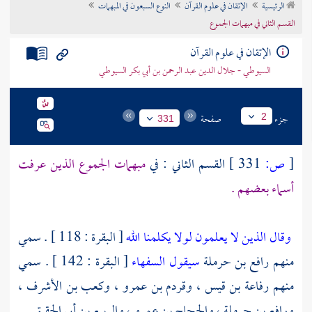
الرئيسية
الإتقان في علوم القرآن
النوع السبعون في المبهمات
تراجم الأعلام
القسم الثاني في مبهمات الجموع
الإتقان في علوم القرآن
السيوطي - جلال الدين عبد الرحمن بن أبي بكر السيوطي
جزء
صفحة
2
331
[
ص:
331 ]
القسم الثاني : في
مبهمات الجموع الذين عرفت
أسماء بعضهم .
وقال الذين لا يعلمون لولا يكلمنا الله
[ البقرة : 118 ] . سمي
منهم
رافع بن حرملة
سيقول السفهاء
[ البقرة : 142 ] . سمي
منهم
رفاعة بن قيس ،
وقردم بن عمرو ،
وكعب بن الأشرف ،
ورافع بن حرملة ،
والحجاج بن عمرو ،
والربيع بن أبي الحقيق
.