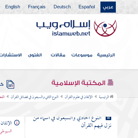
عربي
Español
Deutsch
Français
English
النوع السابع والستون في أقسام
القرآن
النوع الثامن والستون في جدل
القرآن
الرئيسية
موسوعات
مقالات
الفتوى
الاستشارات
النوع التاسع والستون فيما وقع في
القرآن من الأسماء والكنى والألقاب
المكتبة الإسلامية
كتب
الرئيسية
الإتقان في علوم القرآن
النوع الثاني والسبعون في فضائل القرآن
الفص
النوع السبعون في المبهمات
النوع الحادي والسبعون في أسماء من
الإتقان 
نزل فيهم القرآن
السيوطي 