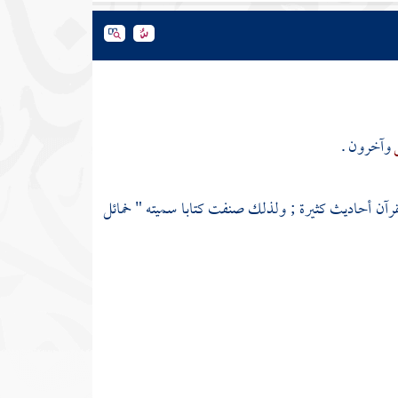
وآخرون .
رآن أحاديث كثيرة ; ولذلك صنفت كتابا سميته " خمائل