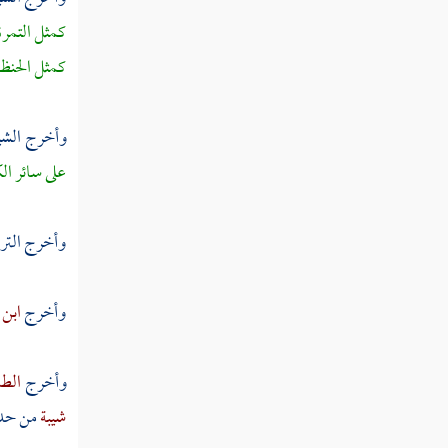
كمثل التمرة
كمثل الحنظل
وأخرج الش
على سائر ال
وأخرج
الت
وأخرج
ابن 
وأخرج
الطب
شيبة
من حد