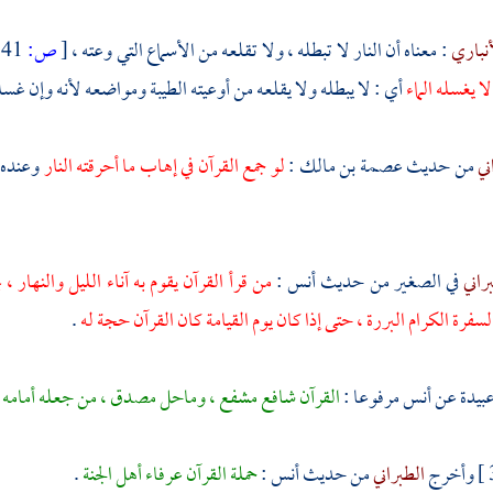
أنباري
: معناه أن النار لا تبطله ، ولا تقلعه من الأسماع التي وعته ،
[
ص:
341 ]
ا يغسله الماء
أي : لا يبطله ولا يقلعه من أوعيته الطيبة ومواضعه لأنه وإن غسله
ني
من حديث
عصمة بن مالك
:
لو جمع القرآن في إهاب ما أحرقته النار
وعنده
راني
في الصغير من حديث
أنس
:
من قرأ القرآن يقوم به آناء الليل والنهار ،
سفرة الكرام البررة ، حتى إذا كان يوم القيامة كان القرآن حجة له
.
عبيدة
عن
أنس
مرفوعا :
القرآن شافع مشفع ، وماحل مصدق ، من جعله أمامه قاده
وأخرج
الطبراني
من حديث
أنس
:
حملة القرآن عرفاء أهل الجنة
.