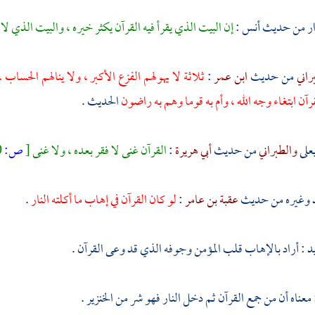
ار
من حديث
أنس
:
إن البيت الذي يقرأ فيه القرآن يكثر خيره ، والبيت الذي لا 
راني
من حديث
ابن عمر
:
ثلاثة لا يهولهم الفزع الأكبر ، ولا ينالهم الح
رآن ابتغاء وجه الله ، وأم به قوما وهم به راضون
الحديث .
يعلى
والطبراني
من حديث
أبي هريرة
:
القرآن غنى لا فقر بعده ، ولا غنى
[
ص:
340 ]
وغيره من حديث
عقبة بن عامر
:
لو كان القرآن في إهاب ما أكلته النار
.
يد
: أراد بالإهاب قلب المؤمن وجوفه الذي قد وعى القرآن .
معناه أن من جمع القرآن ثم دخل النار فهو شر من الخنزير .