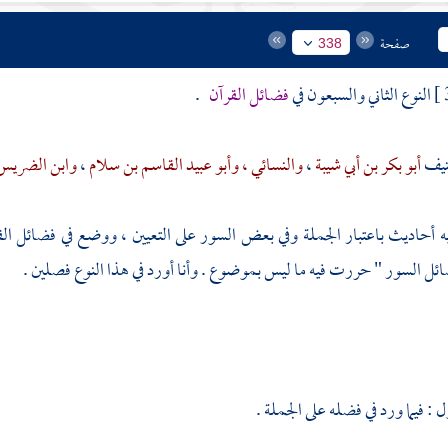
صفحة
338
النوع الثاني والسبعون في
فضائل القرآن
.
صنيف
أبو بكر بن أبي شيبة
،
والنسائي ،
وأبو عبيد القاسم بن سلام
،
وابن الضريس
 أحاديث باعتبار الجملة وفي بعض السور على التعيين ، ووضع في فضائل الق
ائل السور " حررت فيه ما ليس بموضوع . وأنا أورد في هذا النوع فصلين .
: فيما ورد في فضله على الجملة .