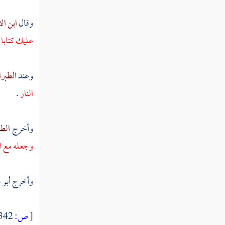
وقال
ابن ال
عليك كتابا ل
وعند
الطبرا
النار
.
وأخرج
الطب
وجعله مع ال
وأخرج
أبو 
[
ص:
342 ]