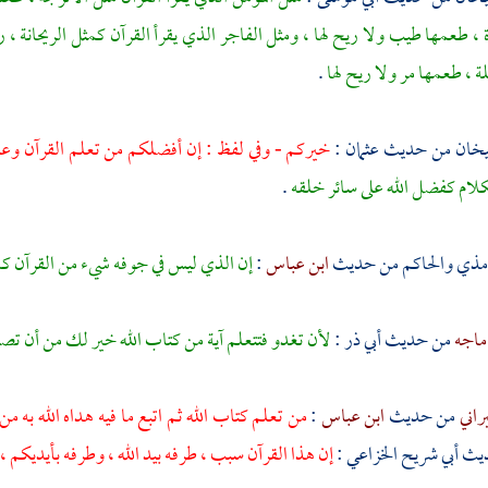
 ، طعمها طيب ولا ريح لها ، ومثل الفاجر الذي يقرأ القرآن كمثل الريحانة ، 
ة ، طعمها مر ولا ريح لها
.
يخان من حديث
عثمان
:
خيركم - وفي لفظ : إن أفضلكم من تعلم القرآن وع
كلام كفضل الله على سائر خلقه
.
رمذي
والحاكم
من حديث
ابن عباس
:
إن الذي ليس في جوفه شيء من القرآن ك
ماجه
من حديث
أبي ذر
:
لأن تغدو فتتعلم آية من كتاب الله خير لك من أن تصل
راني
من حديث
ابن عباس
:
من تعلم كتاب الله ثم اتبع ما فيه هداه الله به م
يث
أبي شريح الخزاعي
:
إن هذا القرآن سبب ، طرفه بيد الله ، وطرفه بأيديكم ،