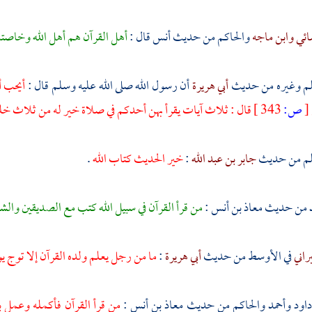
ائي
وابن ماجه
والحاكم
من حديث
أنس
قال :
أهل القرآن هم أهل الله وخاصت
م
وغيره من حديث
أبي هريرة
أن رسول الله صلى الله عليه وسلم قال :
أيحب أ
[
ص:
343 ]
قال : ثلاث آيات يقرأ بهن أحدكم في صلاة خير له من ثلاث خ
م
من حديث
جابر بن عبد الله
:
خير الحديث كتاب الله
.
من حديث
معاذ بن أنس
:
من قرأ القرآن في سبيل الله كتب مع الصديقين وال
راني
في الأوسط من حديث
أبي هريرة
:
ما من رجل يعلم ولده القرآن إلا توج يوم 
داود
وأحمد
والحاكم
من حديث
معاذ بن أنس
:
من قرأ القرآن فأكمله وعمل ب