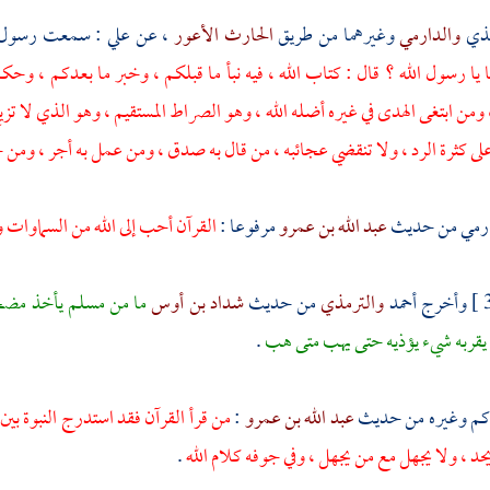
مذي
والدارمي
وغيرهما من طريق
الحارث الأعور
، عن
علي
: سمعت رسول ال
 يا رسول الله ؟ قال : كتاب الله ، فيه نبأ ما قبلكم ، وخبر ما بعدكم ، وح
ومن ابتغى الهدى في غيره أضله الله ، وهو الصراط المستقيم ، وهو الذي لا تزيغ 
على كثرة الرد ، ولا تنقضي عجائبه ، من قال به صدق ، ومن عمل به أجر ، وم
ارمي
من حديث
عبد الله بن عمرو
مرفوعا :
القرآن أحب إلى الله من السماوا
وأخرج
أحمد
والترمذي
من حديث
شداد بن أوس
ما من مسلم يأخذ مضجعه
 يقربه شيء يؤذيه حتى يهب متى هب
.
اكم
وغيره من حديث
عبد الله بن عمرو
:
من قرأ القرآن فقد استدرج النبوة بين 
حد ، ولا يجهل مع من يجهل ، وفي جوفه كلام الله
.