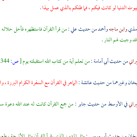
وت الدنيا لو كانت فيكم ، فما ظنكم بالذي عمل بهذا
.
رمذي
وابن ماجه
وأحمد
من حديث
علي
:
من قرأ القرآن فاستظهره فأحل حلاله ،
 قد وجبت لهم النار
.
راني
من حديث
أبي أمامة
:
من تعلم آية من كتاب الله استقبلته يوم
[
ص:
344 ]
خان وغيرهما من حديث
عائشة
:
الماهر في القرآن مع السفرة الكرام البررة ، 
راني
في الأوسط من حديث
جابر
:
من جمع القرآن كانت له عند الله دعوة مست
يخان من حديث
أبي موسى
:
مثل المؤمن الذي يقرأ القرآن مثل الأترجة ، طع