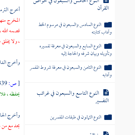
النوع الخامس والسبعون في خواص
القرآن
أخرج
التر
المخرج منها
النوع السادس والسبعون في مرسوم الخط
قصمه الله ، 
وآداب كتابته
، ولا يخلق 
النوع السابع والسبعون في معرفة تفسيره
وتأويله وبيان شرفه والحاجة إليه
وأخرج
الد
النوع الثامن والسبعون في معرفة شروط المفسر
وآدابه
[
ص:
339 ]
النوع التاسع والسبعون في غرائب
يحفظه ، فلا
التفسير
وأخرج
الح
النوع الثمانون في طبقات المفسرين
يحد مع من ي