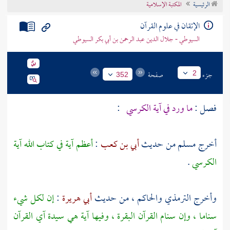
الرئيسية
المكتبة الإسلامية
تراجم الأعلام
الإتقان في علوم القرآن
السيوطي - جلال الدين عبد الرحمن بن أبي بكر السيوطي
جزء
صفحة
2
352
فصل :
ما ورد في آية الكرسي
:
أخرج
مسلم
من حديث
أبي بن كعب
:
أعظم آية في كتاب الله آية
الكرسي
.
وأخرج
الترمذي
والحاكم ،
من حديث
أبي هريرة
:
إن لكل شيء
سناما ، وإن سنام القرآن البقرة ، وفيها آية هي سيدة آي القرآن