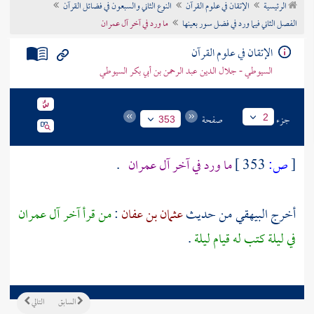
الرئيسية
الإتقان في علوم القرآن
النوع الثاني والسبعون في فضائل القرآن
تراجم الأعلام
الفصل الثاني فيما ورد في فضل سور بعينها
ما ورد في آخر آل عمران
الإتقان في علوم القرآن
السيوطي - جلال الدين عبد الرحمن بن أبي بكر السيوطي
جزء
صفحة
2
353
[
ص:
353 ]
ما ورد في آخر آل عمران
.
أخرج
البيهقي
من حديث
عثمان بن عفان
:
من قرأ آخر آل عمران
في ليلة كتب له قيام ليلة
.
السابق
التالي