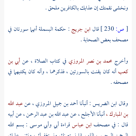
ونخشى نقمتك إن عذابك بالكافرين ملحق .
[
ص:
230 ]
قال
ابن جريج
: حكمة البسملة أنهما سورتان في
مصحف بعض الصحابة .
وأخرج
محمد بن نصر المروزي
في كتاب الصلاة ، عن
أبي بن
كعب
أنه كان يقنت بالسورتين ، فذكرهما ، وأنه كان يكتبهما في
مصحفه .
وقال
ابن الضريس
: أنبأنا
أحمد بن جميل المروزي ،
عن
عبد الله
بن المبارك ،
أنبأنا
الأجلح ،
عن
عبد الله بن عبد الرحمن ،
عن أبيه
قال : في مصحف
ابن عباس
قراءة
أبي
وأبي موسى
: بسم الله
الرحمن الرحيم ، اللهم إنا نستعينك ونستغفرك ، ونثني عليك