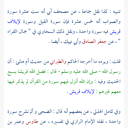
تنبيه : كذا نقل جماعة ، عن مصحف
أبي
أنه ست عشرة سورة
والصواب أنه خمس عشرة فإن سورة الفيل وسورة
لإيلاف
قريش
فيه سورة واحدة ، ونقل ذلك
السخاوي
في " جمال القراء
" ، عن
جعفر الصادق
وأبي نهيك
، أيضا .
قلت : ويرده ما أخرجه
الحاكم
والطبراني
من حديث
أم هانئ
: أن
رسول الله - صلى الله عليه وسلم - قال : فضل الله
قريشا
بسبع
الحديث وفيه :
وإن الله أنزل فيهم سورة من القرآن لم يذكر فيها
معهم غيرهم :
لإيلاف قريش
.
وفي
كامل الهذلي ،
عن بعضهم أنه قال : الضحى و ألم نشرح سورة
واحدة ، نقله
الإمام الرازي
في تفسيره ، عن
طاوس
وعمر بن