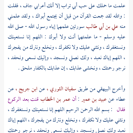
علمت ما حملك على حب
أبي تراب
إلا أنك أعرابي جاف ، فقلت
: والله لقد جمعت القرآن من قبل أن يجتمع أبواك ، ولقد علمني
منه
علي بن أبي طالب
سورتين علمهما إياه رسول الله - صلى الله
عليه وسلم - ما علمتهما أنت ولا أبوك : اللهم إنا نستعينك
ونستغفرك ، ونثني عليك ولا نكفرك ، ونخلع ونترك من يفجرك
، اللهم إياك نعبد ، ولك نصلي ونسجد ، وإليك نسعى ونحفد ،
نرجو رحمتك ، ونخشى عذابك ، إن عذابك بالكفار ملحق .
وأخرج
البيهقي
من طريق
سفيان الثوري ،
عن
ابن جريج ،
عن
عطاء
عن
عبيد بن عمير
:
أن
عمر بن الخطاب
قنت بعد الركوع
فقال
: بسم الله الرحمن الرحيم اللهم إنا نستعينك ونستغفرك ،
ونثني عليك ولا نكفرك ، ونخلع ونترك من يفجرك ، اللهم إياك
نعبد ولك نصلي ونسجد ، وإليك نسعى ونحفد ، نرجو رحمتك