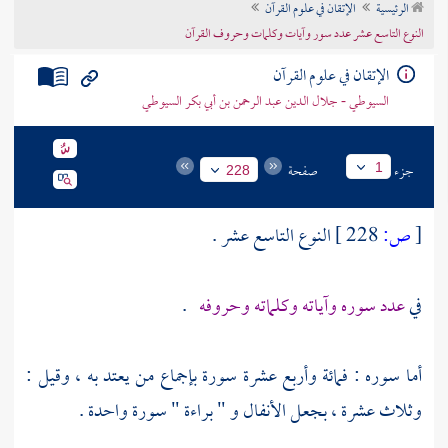
الرئيسية
الإتقان في علوم القرآن
تراجم الأعلام
النوع التاسع عشر عدد سور وآيات وكلمات وحروف القرآن
الإتقان في علوم القرآن
السيوطي - جلال الدين عبد الرحمن بن أبي بكر السيوطي
جزء
صفحة
1
228
[
ص:
228 ]
النوع التاسع عشر .
في
عدد سوره وآياته وكلماته وحروفه
.
أما سوره : فمائة وأربع عشرة سورة بإجماع من يعتد به ، وقيل :
وثلاث عشرة ، بجعل الأنفال و " براءة " سورة واحدة .