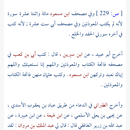
[
ص:
229 ]
وفي مصحف
ابن مسعود
مائة واثنتا عشرة سورة
لأنه لم يكتب المعوذتين وفي مصحف
أبي
ست عشرة ; لأنه كتب
في آخره سورتي الحفد والخلع .
أخرج
أبو عبيد ،
عن
ابن سيرين ،
قال : كتب
أبي بن كعب
في
مصحفه فاتحة الكتاب والمعوذتين واللهم إنا نستعينك واللهم
إياك نعبد وتركهن
ابن مسعود
. وكتب
عثمان
منهن فاتحة الكتاب
والمعوذتين .
وأخرج
الطبراني
في الدعاء من طريق
عباد بن يعقوب الأسدي ،
عن
يحيى بن يعلى الأسلمي ،
عن
ابن لهيعة ،
عن
ابن هبيرة ،
عن
عبد الله بن زرير الغافقي
قال : قال لي
عبد الملك بن مروان
: لقد