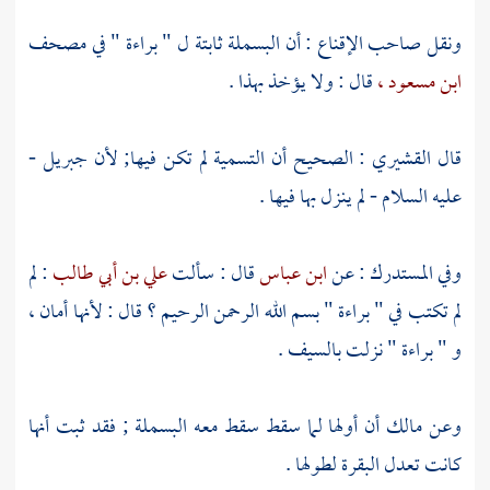
ونقل صاحب الإقناع : أن البسملة ثابتة ل " براءة " في مصحف
ابن مسعود ،
قال : ولا يؤخذ بهذا .
قال
القشيري
: الصحيح أن التسمية لم تكن فيها; لأن
جبريل
-
عليه السلام - لم ينزل بها فيها .
وفي المستدرك : عن
ابن عباس
قال : سألت
علي بن أبي طالب
: لم
لم تكتب في " براءة " بسم الله الرحمن الرحيم ؟ قال : لأنها أمان ،
و " براءة " نزلت بالسيف .
وعن
مالك
أن أولها لما سقط سقط معه البسملة ; فقد ثبت أنها
كانت تعدل البقرة لطولها .