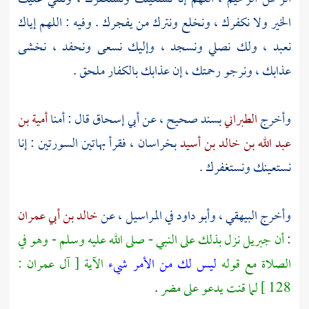
الخير ولا نكفرك ، ونخلع ونترك من يفجرك . وفيه : اللهم إياك
نعبد ، ولك نصلي ونسجد ، وإليك نسعى ونحفد ، نخشى
عذابك ، ونرجو رحمتك ، إن عذابك بالكفار ملحق .
وأخرج
الطبراني
بسند صحيح ، عن
أبي إسحاق
قال : أمنا
أمية بن
عبد الله بن خالد بن أسيد
بخراسان
، فقرأ بهاتين السورتين : إنا
نستعينك ونستغفرك .
وأخرج
البيهقي
،
وأبو داود
في المراسيل ، عن
خالد بن أبي عمران
:
أن
جبريل
نزل بذلك على النبي - صلى الله عليه وسلم - وهو في
الصلاة مع قوله
ليس لك من الأمر شيء
الآية [ آل عمران :
128 ] لما قنت يدعو على
مضر
.