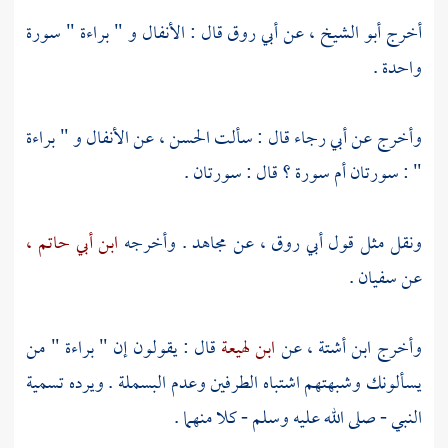
أخرج
أبو الشيخ ،
عن
أبي روق
قال : الأنفال و " براءة " سورة
واحدة .
وأخرج عن
أبي رجاء
قال : سألت
الحسن ،
عن الأنفال و " براءة
" : سورتان أم سورة ؟ قال : سورتان .
ونقل مثل قول
أبي روق ،
عن
مجاهد
. وأخرجه
ابن أبي حاتم ،
عن
سفيان .
وأخرج
ابن أشتة ،
عن
ابن لهيعة
قال : يقولون إن " براءة " من
يسألونك وشبهتهم اشتباه الطرفين وعدم البسملة . ويرده تسمية
النبي - صلى الله عليه وسلم - كلا منهما .