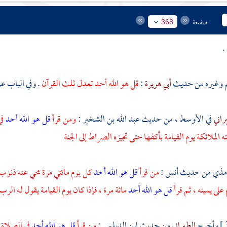
صفحة
368
وغيره من حديث
أبي هريرة
:
قل هو الله أحد تعدل ثلث القرآن
. وفي الباب ع
راني
في الأوسط ، من حديث
عبد الله بن الشخير
:
ومن قرأ
قل هو الله أحد
في
ته الملائكة يوم القيامة بأكفها حتى تجيزه الصراط إلى الجنة
رمذي
من حديث
أنس
:
من قرأ
قل هو الله أحد
كل يوم مائتي مرة محي عنه ذنوب خ
 على يمينه ، ثم قرأ
قل هو الله أحد
مائة مرة ، فإذا كان يوم القيامة يقول له الر
وأخرج
الطبراني
من حديث
ابن الديلمي
:
من قرأ
قل هو الله أحد
في الصلاة أ