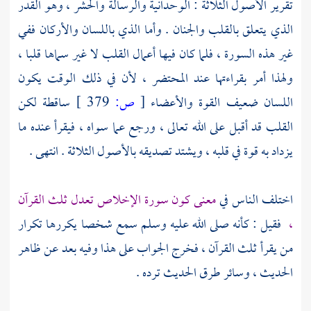
تقرير الأصول الثلاثة : الوحدانية والرسالة والحشر ، وهو القدر
الذي يتعلق بالقلب والجنان . وأما الذي باللسان والأركان ففي
غير هذه السورة ، فلما كان فيها أعمال القلب لا غير سماها قلبا ،
ولهذا أمر بقراءتها عند المحتضر ، لأن في ذلك الوقت يكون
اللسان ضعيف القوة والأعضاء
[
ص:
379 ]
ساقطة لكن
القلب قد أقبل على الله تعالى ، ورجع عما سواه ، فيقرأ عنده ما
يزداد به قوة في قلبه ، ويشتد تصديقه بالأصول الثلاثة . انتهى .
اختلف الناس في
معنى كون سورة الإخلاص تعدل ثلث القرآن
،
فقيل : كأنه صلى الله عليه وسلم سمع شخصا يكررها تكرار
من يقرأ ثلث القرآن ، فخرج الجواب على هذا وفيه بعد عن ظاهر
الحديث ، وسائر طرق الحديث ترده .