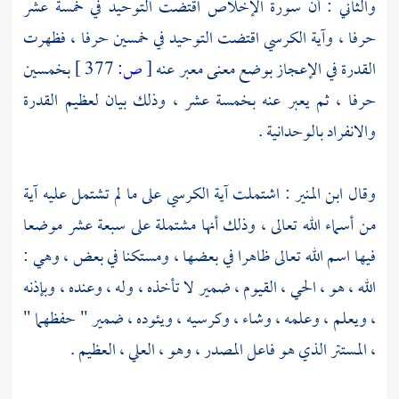
والثاني : أن سورة الإخلاص اقتضت التوحيد في خمسة عشر
حرفا ، وآية الكرسي اقتضت التوحيد في خمسين حرفا ، فظهرت
القدرة في الإعجاز بوضع معنى معبر عنه
[
ص:
377 ]
بخمسين
حرفا ، ثم يعبر عنه بخمسة عشر ، وذلك بيان لعظيم القدرة
والانفراد بالوحدانية .
وقال
ابن المنير
: اشتملت آية الكرسي على ما لم تشتمل عليه آية
من أسماء الله تعالى ، وذلك أنها مشتملة على سبعة عشر موضعا
فيها اسم الله تعالى ظاهرا في بعضها ، ومستكنا في بعض ، وهي :
الله ، هو ، الحي ، القيوم ، ضمير لا تأخذه ، وله ، وعنده ، وبإذنه
، ويعلم ، وعلمه ، وشاء ، وكرسيه ، ويئوده ، ضمير " حفظهما "
، المستتر الذي هو فاعل المصدر ، وهو ، العلي ، العظيم .