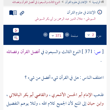
الرئيسية
الإتقان في علوم القرآن
النوع الثالث والسبعون في أفضل القرآن وفضائله
تراجم الأعلام
الإتقان في علوم القرآن
السيوطي - جلال الدين عبد الرحمن بن أبي بكر السيوطي
جزء
صفحة
2
371
[
ص:
371 ]
النوع الثالث والسبعون في
أفضل القرآن وفضائله
.
اختلف الناس : هل في القرآن شيء أفضل من شيء ؟
فذهب
الإمام أبو الحسن الأشعري
،
والقاضي أبو بكر الباقلاني
،
وابن حبان
إلى المنع لأن الجميع كلام الله ، ولئلا يوهم التفضيل