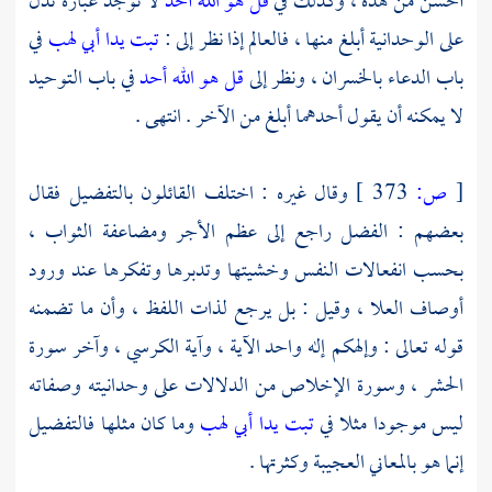
أحسن من هذه ، وكذلك في
قل هو الله أحد
لا توجد عبارة تدل
على الوحدانية أبلغ منها ، فالعالم إذا نظر إلى :
تبت يدا أبي لهب
في
باب الدعاء بالخسران ، ونظر إلى
قل هو الله أحد
في باب التوحيد
لا يمكنه أن يقول أحدهما أبلغ من الآخر . انتهى .
[
ص:
373 ]
وقال غيره : اختلف القائلون بالتفضيل فقال
بعضهم : الفضل راجع إلى عظم الأجر ومضاعفة الثواب ،
بحسب انفعالات النفس وخشيتها وتدبرها وتفكرها عند ورود
أوصاف العلا ، وقيل : بل يرجع لذات اللفظ ، وأن ما تضمنه
قوله تعالى : وإلهكم إله واحد الآية ، وآية الكرسي ، وآخر سورة
الحشر ، وسورة الإخلاص من الدلالات على وحدانيته وصفاته
ليس موجودا مثلا في
تبت يدا أبي لهب
وما كان مثلها فالتفضيل
إنما هو بالمعاني العجيبة وكثرتها .