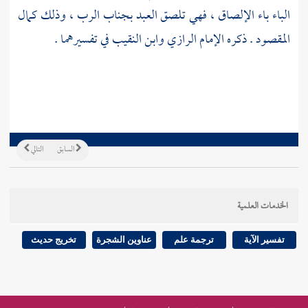
الباء باء الإلصاق ، فهي تلصق العبد بجناب الرب ، وذلك كمال
المقصود . ذكره
الإمام الرازي
وابن النقيب
في تفسيرهما .
السابق
التالي
الخدمات العلمية
تفسير الآية
ترجمة علم
عناوين الشجرة
تخريج حديث