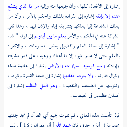
إشارة إلى الأفعال كلها ، وأن جميعها منه وإليه
من ذا الذي يشفع
عنده إلا بإذنه
إشارة إلى انفراده بالملك والحكم بالأمر ، وأن من
يملك الشفاعة إنما يملكها بتشريفه إياه والإذن فيها ، وهذا نفي
الشركة عنه في الحكم ، والأمر
يعلم ما بين أيديهم
إلى قوله " شاء
" إشارة إلى صفة العلم وتفضيل بعض المعلومات ، والانفراد
بالعلم حتى لا علم لغيره إلا ما أعطاه ووهبه ، على قدر مشيئته
وإرادته
وسع كرسيه السماوات والأرض
إشارة إلى عظمة ملكه
وكمال قدرته .
ولا يئوده حفظهما
إشارة إلى صفة القدرة وكمالها ،
وتنزيهها عن الضعف والنقصان .
وهو العلي العظيم
إشارة إلى
أصلين عظيمين في الصفات .
فإذا تأملت هذه المعاني ، ثم تلوت جميع آي القرآن لم تجد جملتها
مجموعة في آية واحدة ، فإن
شهد الله
[ آل عمران : 18 ] . ليس