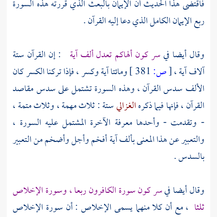
فاقتضى هذا الحديث أن الإيمان بالبعث الذي قررته هذه السورة
ربع الإيمان الكامل الذي دعا إليه القرآن .
وقال أيضا في
سر كون ألهاكم تعدل ألف آية
: إن القرآن ستة
آلاف آية ،
[
ص:
381 ]
ومائتا آية وكسر ، فإذا تركنا الكسر كان
الألف سدس القرآن ، وهذه السورة تشتمل على سدس مقاصد
القرآن ، فإنها فيما ذكره
الغزالي
ستة : ثلاث مهمة ، وثلاث متمة ،
- وتقدمت - وأحدها معرفة الآخرة المشتمل عليه السورة ،
والتعبير عن هذا المعنى بألف آية أفخم وأجل وأضخم من التعبير
بالسدس .
وقال أيضا في
سر كون سورة الكافرون ربعا ، وسورة الإخلاص
ثلثا
، مع أن كلا منهما يسمى الإخلاص : أن سورة الإخلاص