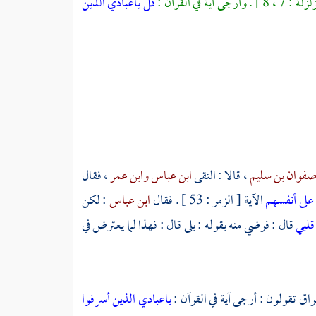
 8 ] . وأرجى آية في القرآن :
قل ياعبادي الذين
فوان بن سليم
، قالا : التقى
ابن عباس
وابن عمر
، فقال
 على أنفسهم
الآية [ الزمر : 53 ] . فقال
ابن عباس
: لكن
 قلبي
قال : فرضي منه بقوله : بلى قال : فهذا لما يعترض في
راق
تقولون : أرجى آية في القرآن :
ياعبادي الذين أسرفوا