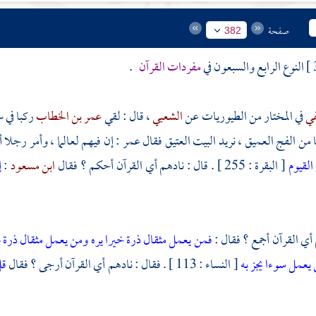
صفحة
382
النوع الرابع والسبعون في
مفردات القرآن
.
في
في المختار من الطيوريات عن
الشعبي
، قال : لقي
عمر بن الخطاب
ركبا في 
نا من الفج العميق ، نريد البيت العتيق فقال
عمر
: إن فيهم لعالما ، وأمر رجلا 
 القيوم
[ البقرة : 255 ] . قال : نادهم أي القرآن أحكم ؟ فقال
ابن مسعود
:
إ
 أي القرآن أجمع ؟ فقال :
فمن يعمل مثقال ذرة خيرا يره ومن يعمل مثقال ذرة 
يعمل سوءا يجز به
[ النساء : 113 ] . فقال : نادهم أي القرآن أرجى ؟ فقال
قل