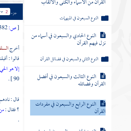
القرآن من الأسماء والكنى والألقاب
جزء
2
النوع السبعون في المبهمات
[
ص:
382 ]
النوع الحادي والسبعون في أسماء من
نزل فيهم القرآن
أخرج
السل
قالوا : أقبل
النوع الثاني والسبعون في فضائل القرآن
إلا هو الحي
النوع الثالث والسبعون في أفضل
90 ] .
القرآن وفضائله
قال : نادهم
النوع الرابع والسبعون في مفردات
؟ فقال :
من 
القرآن
.