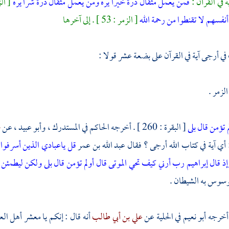
 في القرآن :
فمن يعمل مثقال ذرة خيرا يره ومن يعمل مثقال ذرة شرا يره
[ الزلزلة : 7 ،
أنفسهم لا تقنطوا من رحمة الله
[ الزمر : 53 ] . إلى آخرها
ي أرجى آية في القرآن على بضعة عشر قولا :
الزمر .
م تؤمن قال بلى
[ البقرة : 260 ] . أخرجه
الحاكم
في المستدرك ،
وأبو عبيد
، عن
ص
 أي آية في كتاب الله أرجى ؟ فقال
عبد الله بن عمر
قل ياعبادي الذين أسرفوا
إذ قال إبراهيم رب أرني كيف تحي الموتى قال أولم تؤمن قال بلى ولكن ليطمئن
وسوس به الشيطان .
 أخرجه
أبو نعيم
في الحلية عن
علي بن أبي طالب
أنه قال : إنكم يا معشر
أهل الع