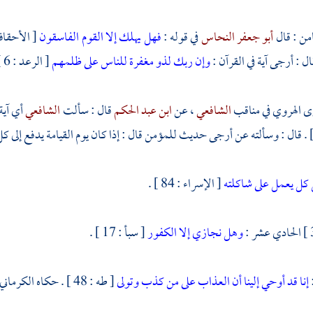
امن : قال
أبو جعفر النحاس
في قوله :
فهل يهلك إلا القوم الفاسقون
[ الأحقاف : 35 ] . إن هذه الآية عندي أرجى آية
ال : أرجى آية في القرآن :
وإن ربك لذو مغفرة للناس على ظلمهم
[ الرعد : 6 ] . وكذا حكاه عنه مكي ولم يقل على إحسانهم .
وى
الهروي
في مناقب
الشافعي
، عن
ابن عبد الحكم
قال : سألت
الشافعي
أي آية
كل يعمل على شاكلته
[ الإسراء : 84 ] .
الحادي عشر :
وهل نجازي إلا الكفور
[ سبأ : 17 ] .
إنا قد أوحي إلينا أن العذاب على من كذب وتولى
[ طه : 48 ] . حكاه الكرماني في العجائب .