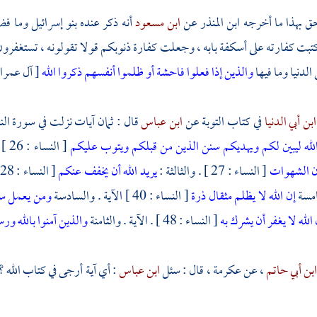
ق بهذا ما أخرجه
ابن المنذر
عن
ابن مسعود
أنه ذكر عنده
بنو إسرائيل
وما فضل
بت كفارته على أسكفة بابه ، وجعلت كفارة ذنوبكم قولا تقولونه ، تستغفرون الل
لدنيا وما فيها
والذين إذا فعلوا فاحشة أو ظلموا أنفسهم ذكروا الله
[ آل عمران : 135 ] . 
ابن أبي الدنيا
في كتاب التوبة عن
ابن عباس
قال : ثمان آيات نزلت في سورة ال
الله ليبين لكم ويهديكم سنن الذين من قبلكم ويتوب عليكم
[ النساء : 26 ] . والثانية
ون الشهوات
[ النساء : 27 ] . والثالثة :
يريد الله أن يخفف عنكم
[ النساء : 28 ] الآية . والرابعة
امسة
إن الله لا يظلم مثقال ذرة
[ النساء : 40 ] الآية . والسادسة
ومن يعمل سوء
 الله لا يغفر أن يشرك به
[ النساء : 48 ] . الآية . والثامنة
والذين آمنوا بالله ورس
بن أبي حاتم
، عن
عكرمة
، قال : سئل
ابن عباس
: أي آية أرجى في كتاب الله ؟