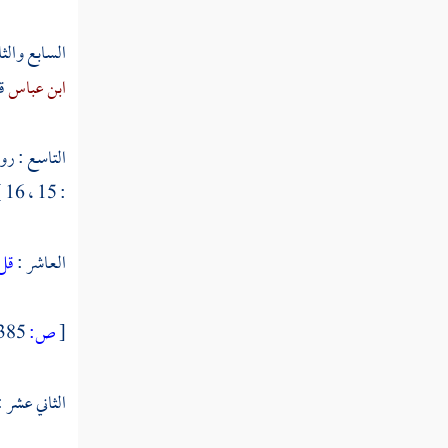
السابع والث
ابن عباس
ق
التاسع : ر
: 15 ، 16 ] . قال : وسألته عن أرجى حديث للمؤمن قال : إذا كان يوم القيامة يدفع إلى كل مسلم رجل من الكفار فداؤه .
العاشر :
قل 
[
ص:
385 ]
الثاني عشر :