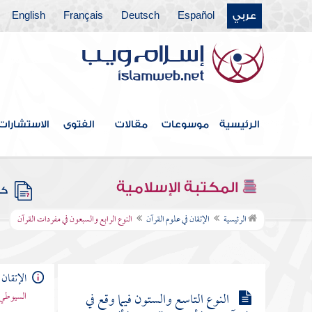
عربي
Español
Deutsch
Français
English
النوع الرابع والستون في إعجاز القرآن
النوع الخامس والستون في العلوم
المستنبطة من القرآن
النوع السادس والستون في أمثال القرآن
الرئيسية
موسوعات
مقالات
الفتوى
الاستشارات
النوع السابع والستون في أقسام
القرآن
المكتبة الإسلامية
كتب
الرئيسية
الإتقان في علوم القرآن
النوع الرابع والسبعون في مفردات القرآن
النوع الثامن والستون في جدل
القرآن
الإتقان 
النوع التاسع والستون فيما وقع في
السيوطي 