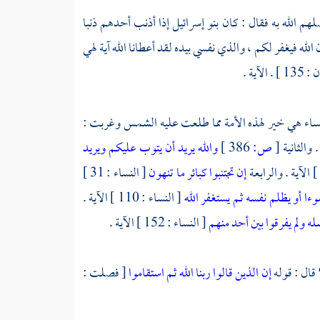
هم الله به فقال : كان
بنو إسرائيل
إذا أذنب أحدهم ذنبا
ه فيغفر لكم ، والذي نفسي بيده لقد أعطانا الله آية لهي
الآية .
نساء هي خير لهذه الأمة مما طلعت عليه الشمس وغربت :
[
ص:
386 ]
والله يريد أن يتوب عليكم ويريد
إن تجتنبوا كبائر ما تنهون
[ النساء : 31 ]
ا أو يظلم نفسه ثم يستغفر الله
[ النساء : 110 ] الآية .
له ولم يفرقوا بين أحد منهم
[ النساء : 152 ] الآية .
 قال : قوله
إن الذين قالوا ربنا الله ثم استقاموا
[ فصلت :