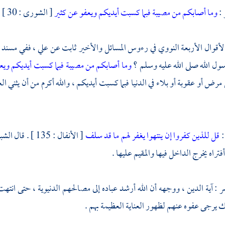
 :
وما أصابكم من مصيبة فبما كسبت أيديكم ويعفو عن كثير
[ الشورى : 30 ] .
أقوال الأربعة
النووي
في رءوس المسائل والأخير
ثابت
عن
علي
، ففي مسند
سول الله صلى الله عليه وسلم ؟
وما أصابكم من مصيبة فبما كسبت أيديكم ويع
ض أو عقوبة أو بلاء في الدنيا فبما كسبت أيديكم ، والله أكرم من أن يثني العقو
:
قل للذين كفروا إن ينتهوا يغفر لهم ما قد سلف
[ الأنفال : 135 ] . قال
الشب
فتراه يخرج الداخل فيها والمقيم عليها .
: آية الدين ، ووجهه أن الله أرشد عباده إلى مصالحهم الدنيوية ، حتى انتهت ا
يرجى عفوه عنهم لظهور العناية العظيمة بهم .