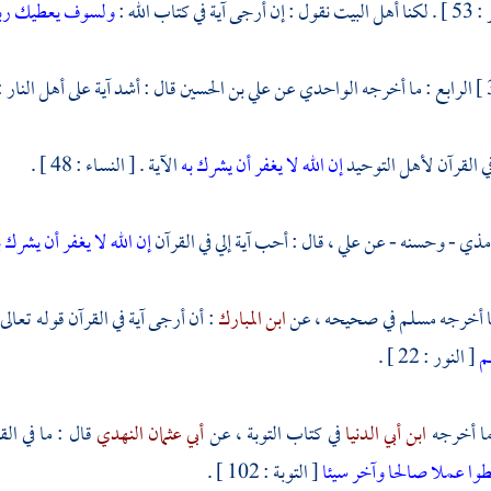
ي كتاب الله :
ولسوف يعطيك رب
الرابع : ما أخرجه
الواحدي
عن
علي بن الحسين
قال : أشد آية على أهل النار :
ي القرآن لأهل التوحيد
إن الله لا يغفر أن يشرك به
الآية . [ النساء : 48 ] .
مذي - وحسنه - عن
علي
، قال : أحب آية إلي في القرآن
إن الله لا يغفر أن يشرك 
ا أخرجه
مسلم
في صحيحه ، عن
ابن المبارك
: أن أرجى آية في القرآن قوله تعالى
كم
[ النور : 22 ] .
ا أخرجه
ابن أبي الدنيا
في كتاب التوبة ، عن
أبي عثمان النهدي
قال : ما في ال
وا عملا صالحا وآخر سيئا
[ التوبة : 102 ] .