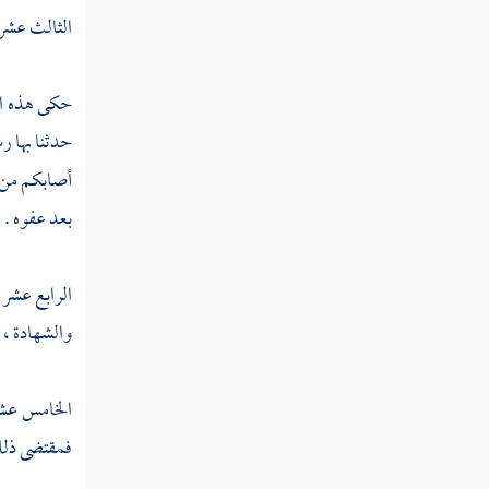
الثالث عشر
حكى هذه ال
حدثنا بها ر
أصابكم من مر
بعد عفوه .
الرابع عشر 
والشهادة ، أ
الخامس عشر 
فمقتضى ذلك 