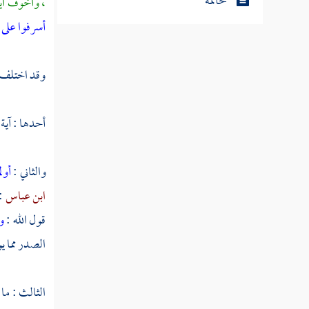
خاتمة
، وأخوف آية
أسرفوا على 
وقد اختلف ف
أحدها : آية 
والثاني :
أول
ابن عباس
:
قول الله :
و
الصدر مما ي
الثالث : ما