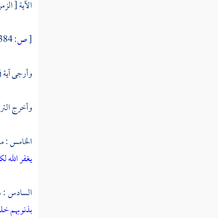
الآية [ الزمر : 53 ] . لكنا أهل البيت نقول : إن أرجى آية ف
[
ص:
384 ]
وأرجى آية ف
وأخرج التر
الخامس : م
يغفر الله ل
السادس : م
بذنوبهم خلط