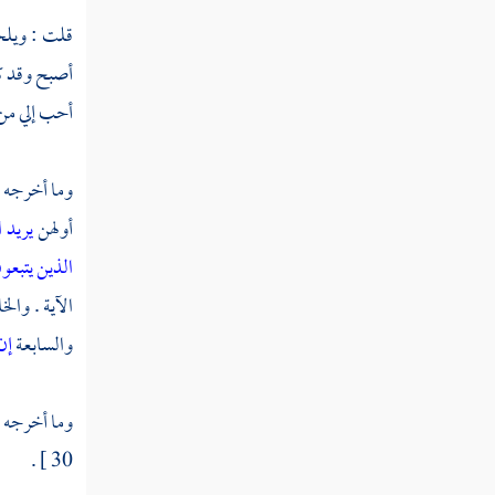
قلت : ويلح
أصبح وقد كت
أحب إلي من ا
وما أخرجه
أولهن
يريد 
الذين يتبع
الآية . والخ
والسابعة
إن
وما أخرجه
ا
30 ] .