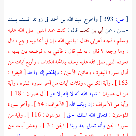
[
ص:
393 ]
وأخرج
عبد الله بن أحمد
في زوائد المسند بسند
حسن ، عن
أبي بن كعب
قال :
كنت عند النبي صلى الله عليه
وسلم ، فجاء أعرابي فقال : يا نبي الله ، إن لي أخا وبه وجع ، قال
: وما وجعه ؟ قال : به لمم قال : فأتني به ، فوضعه بين يديه ،
فعوذه النبي صلى الله عليه وسلم بفاتحة الكتاب ، وأربع آيات من
أول سورة البقرة ، وهاتين الآيتين :
وإلهكم إله واحد
[ البقرة :
163 ] . وآية الكرسي ، وثلاث آيات من آخر سورة البقرة ، وآية
من آل عمران :
شهد الله أنه لا إله إلا هو
[ آل عمران : 18 ] .
وآية من الأعراف :
إن ربكم الله
[ الأعراف : 54 ] . وآخر سورة
المؤمنون :
فتعالى الله الملك الحق
[ المؤمنون : 116 ] . وآية من
سورة الجن
وأنه تعالى جد ربنا
[ الجن : 3 ] . وعشر آيات من