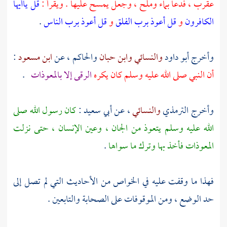
عقرب ، فدعا بماء وملح ، وجعل يمسح عليها . ويقرأ :
قل ياأيها
الكافرون
و
قل أعوذ برب الفلق
و
قل أعوذ برب الناس
.
وأخرج
أبو داود
والنسائي
وابن حبان
والحاكم
، عن
ابن مسعود
:
أن النبي صلى الله عليه وسلم كان يكره
الرقى إلا بالمعوذات
.
وأخرج
الترمذي
والنسائي
، عن
أبي سعيد
:
كان رسول الله صلى
الله عليه وسلم يتعوذ من الجان ، وعين الإنسان ، حتى نزلت
المعوذات فأخذ بها وترك ما سواها
.
فهذا ما وقفت عليه في الخواص من الأحاديث التي لم تصل إلى
حد الوضع ، ومن الموقوفات على الصحابة والتابعين .