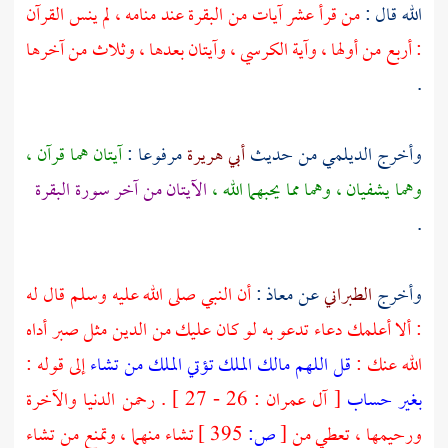
الله
قال :
من قرأ عشر آيات من البقرة عند منامه ، لم ينس القرآن
: أربع من أولها ، وآية الكرسي ، وآيتان بعدها ، وثلاث من آخرها
.
وأخرج
الديلمي
من حديث
أبي هريرة
مرفوعا :
آيتان هما قرآن ،
وهما يشفيان ، وهما مما يحبهما الله ،
الآيتان من آخر سورة البقرة
.
وأخرج
الطبراني
عن
معاذ
:
أن النبي صلى الله عليه وسلم قال له
: ألا أعلمك دعاء تدعو به لو كان عليك من الدين مثل صبر أداه
الله عنك :
قل اللهم مالك الملك تؤتي الملك من تشاء
إلى قوله :
بغير حساب
[ آل عمران : 26 - 27 ] . رحمن الدنيا والآخرة
ورحيمها ، تعطي من
[
ص:
395 ]
تشاء منهما ، وتمنع من تشاء