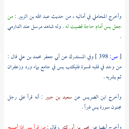
وأخرج
المحاملي
في أماليه ، من حديث
عبد الله بن الزبير
:
من
جعل يس أمام حاجة قضيت له
. وله شاهد مرسل عند
الدارمي
.
[
ص:
398 ]
وفي المستدرك عن
أبي جعفر محمد بن علي
قال :
من وجد في قلبه قسوة فليكتب يس في جامع بماء ورد وزعفران
ثم يشربه .
وأخرج
ابن الضريس
عن
سعيد بن جبير
: أنه قرأ على رجل
مجنون سورة يس فبرأ .
وأخرج أيضا عن
يحيى بن أبي كثير
، قال :
من قرأ يس إذا أصبح