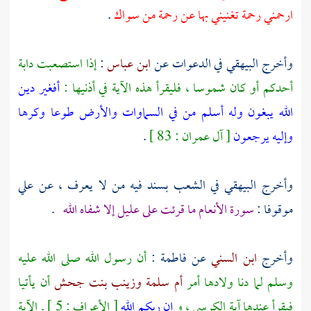
ارحمني رحمة تغنيني بها عن رحمة من سواك
.
وأخرج
البيهقي
في الدعوات عن
ابن عباس
:
إذا استصعبت دابة
أحدكم أو كان شموسا ، فليقرأ هذه الآية في أذنيها :
أفغير دين
الله يبغون وله أسلم من في السماوات والأرض طوعا وكرها
وإليه يرجعون
[ آل عمران : 83 ]
.
وأخرج
البيهقي
في الشعب بسند فيه من لا يعرف ، عن
علي
موقوفا :
سورة الأنعام ما قرئت على عليل إلا شفاه الله
.
وأخرج
ابن السني
عن
فاطمة
:
أن رسول الله صلى الله عليه
وسلم لما دنا ولادها أمر
أم سلمة
وزينب بنت جحش
أن يأتيا
فيقرأ عندها آية الكرسي ، و
إن ربكم الله
[ الأعراف : 5 ] . الآية