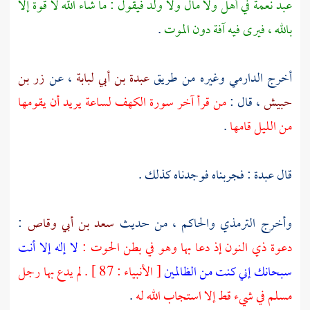
عبد نعمة في أهل ولا مال ولا ولد فيقول : ما شاء الله لا قوة إلا
بالله ، فيرى فيه آفة دون الموت
.
أخرج
الدارمي
وغيره من طريق
عبدة بن أبي لبابة
، عن
زر بن
حبيش
، قال :
من قرأ آخر سورة الكهف لساعة يريد أن يقومها
من الليل قامها
.
قال
عبدة
: فجربناه فوجدناه كذلك .
وأخرج
الترمذي
والحاكم
، من حديث
سعد بن أبي وقاص
:
دعوة ذي النون إذ دعا بها وهو في بطن الحوت :
لا إله إلا أنت
سبحانك إني كنت من الظالمين
[ الأنبياء : 87 ] . لم يدع بها رجل
مسلم في شيء قط إلا استجاب الله له
.