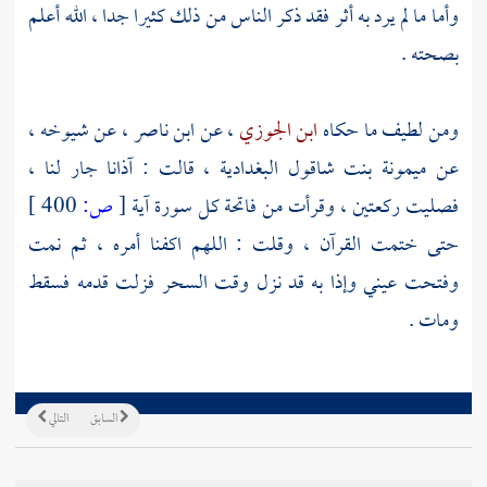
وأما ما لم يرد به أثر فقد ذكر الناس من ذلك كثيرا جدا ، الله أعلم
بصحته .
ومن لطيف ما حكاه
ابن الجوزي
، عن
ابن ناصر
، عن شيوخه ،
عن
ميمونة بنت شاقول البغدادية
، قالت : آذانا جار لنا ،
فصليت ركعتين ، وقرأت من فاتحة كل سورة آية
[
ص:
400 ]
حتى ختمت القرآن ، وقلت : اللهم اكفنا أمره ، ثم نمت
وفتحت عيني وإذا به قد نزل وقت السحر فزلت قدمه فسقط
ومات .
السابق
التالي