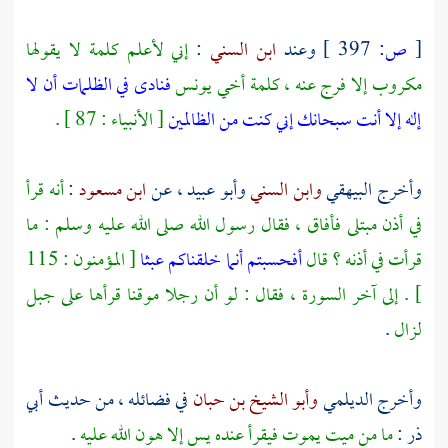
[
ص:
397 ]
وعند
ابن السني
:
إني لأعلم كلمة لا يقولها
مكروب إلا فرج عنه ، كلمة أخي
يونس
فنادى في الظلمات أن لا
إله إلا أنت سبحانك إني كنت من الظالمين
[ الأنبياء : 87 ] .
وأخرج
البيهقي
وابن السني
وأبو عبيد
، عن
ابن مسعود
:
أنه قرأ
في أذن مبتلى فأفاق ، فقال رسول الله صلى الله عليه وسلم : ما
قرأت في أذنه ؟ قال
أفحسبتم أنما خلقناكم عبثا
[ المؤمنون : 115
] . إلى آخر السورة ، فقال : لو أن رجلا موقنا قرأها على جبل
لزال
.
وأخرج
الديلمي
وأبو الشيخ بن حبان
في فضائله ، من حديث
أبي
ذر
:
ما من ميت يموت فيقرأ عنده يس إلا هون الله عليه
.