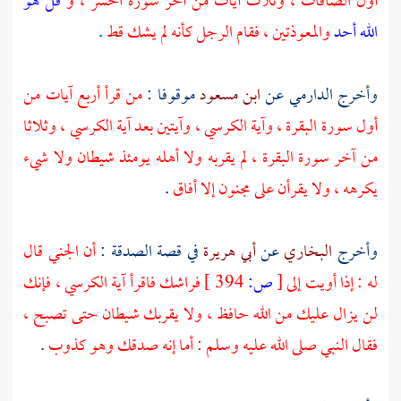
أول الصافات ، وثلاث آيات من آخر سورة الحشر ، و
قل هو
الله أحد
والمعوذتين ، فقام الرجل كأنه لم يشك قط
.
وأخرج
الدارمي
عن
ابن مسعود
موقوفا :
من قرأ أربع آيات من
أول سورة البقرة ، وآية الكرسي ، وآيتين بعد آية الكرسي ، وثلاثا
من آخر سورة البقرة ، لم يقربه ولا أهله يومئذ شيطان ولا شيء
يكرهه ، ولا يقرأن على مجنون إلا أفاق
.
وأخرج
البخاري
عن
أبي هريرة
في قصة الصدقة :
أن الجني قال
له : إذا أويت إلى
[
ص:
394 ]
فراشك فاقرأ آية الكرسي ، فإنك
لن يزال عليك من الله حافظ ، ولا يقربك شيطان حتى تصبح ،
فقال النبي صلى الله عليه وسلم : أما إنه صدقك وهو كذوب
.