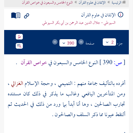
الرئيسية
الإتقان في علوم القرآن
النوع الخامس والسبعون في خواص القرآن
تراجم الأعلام
الإتقان في علوم القرآن
السيوطي - جلال الدين عبد الرحمن بن أبي بكر السيوطي
جزء
صفحة
2
390
[
ص:
390 ]
النوع الخامس والسبعون في
خواص القرآن
.
أفرده بالتأليف جماعة منهم :
التميمي
، وحجة الإسلام
الغزالي
،
ومن المتأخرين
اليافعي
وغالب ما يذكر في ذلك كان مستنده
تجارب الصالحين ، وها أنا أبدأ بما ورد من ذلك في الحديث ثم
ألتقط عيونا مما ذكر السلف والصالحون .