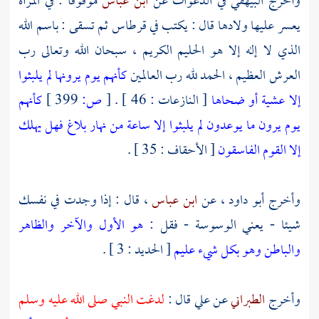
وأخرج
البيهقي
في الدعوات عن
ابن عباس
موقوفا : في المرأة
يعسر عليها ولادها قال : يكتب في قرطاس ثم تسقى : باسم الله
الذي لا إله إلا هو الحليم الكريم ، سبحان الله وتعالى رب
العرش العظيم ، الحمد لله رب العالمين
كأنهم يوم يرونها لم يلبثوا
إلا عشية أو ضحاها
[ النازعات : 46 ] .
[
ص:
399 ]
كأنهم
يوم يرون ما يوعدون لم يلبثوا إلا ساعة من نهار بلاغ فهل يهلك
إلا القوم الفاسقون
[ الأحقاف : 35 ] .
وأخرج
أبو داود
، عن
ابن عباس
، قال : إذا وجدت في نفسك
شيئا - يعني الوسوسة - فقل :
هو الأول والآخر والظاهر
والباطن وهو بكل شيء عليم
[ الحديد : 3 ] .
وأخرج
الطبراني
عن
علي
قال :
لدغت النبي صلى الله عليه وسلم