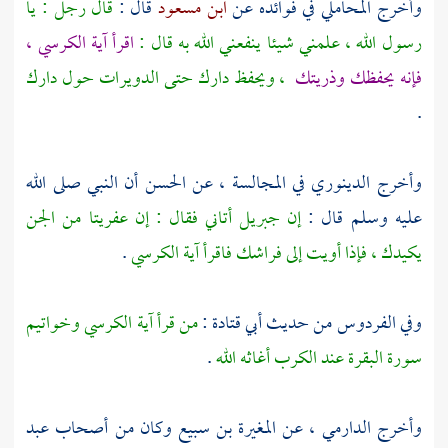
وأخرج
المحاملي
في فوائده عن
ابن مسعود
قال :
قال رجل : يا
رسول الله ، علمني شيئا ينفعني الله به قال :
اقرأ آية الكرسي ،
فإنه يحفظك وذريتك
، ويحفظ دارك حتى الدويرات حول دارك
.
وأخرج
الدينوري
في المجالسة ، عن
الحسن
أن النبي صلى الله
عليه وسلم قال :
إن
جبريل
أتاني فقال : إن عفريتا من الجن
يكيدك ، فإذا أويت إلى فراشك فاقرأ آية الكرسي
.
وفي
الفردوس
من حديث
أبي قتادة
:
من قرأ آية الكرسي وخواتيم
سورة البقرة عند الكرب أغاثه الله
.
وأخرج
الدارمي
، عن
المغيرة بن سبيع
وكان من أصحاب
عبد