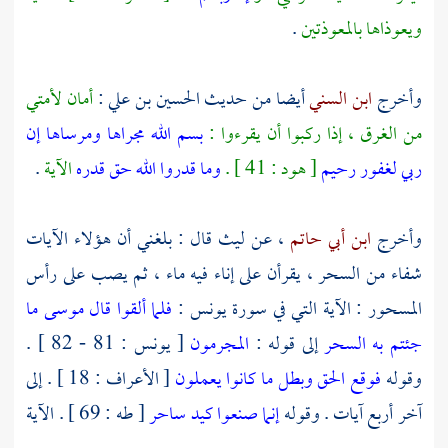
ويعوذاها بالمعوذتين
.
وأخرج
ابن السني
أيضا من حديث
الحسين بن علي
:
أمان لأمتي
من الغرق ، إذا ركبوا أن يقرءوا :
بسم الله مجراها ومرساها إن
ربي لغفور رحيم
[ هود : 41 ] .
وما قدروا الله حق قدره
الآية
.
وأخرج
ابن أبي حاتم
، عن
ليث
قال : بلغني أن هؤلاء الآيات
شفاء من السحر ، يقرأن على إناء فيه ماء ، ثم يصب على رأس
المسحور : الآية التي في سورة يونس :
فلما ألقوا قال موسى ما
جئتم به السحر
إلى قوله :
المجرمون
[ يونس : 81 - 82 ] .
وقوله
فوقع الحق وبطل ما كانوا يعملون
[ الأعراف : 18 ] . إلى
آخر أربع آيات . وقوله
إنما صنعوا كيد ساحر
[ طه : 69 ] . الآية