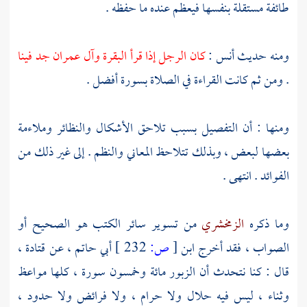
طائفة مستقلة بنفسها فيعظم عنده ما حفظه .
ومنه حديث
أنس
:
كان الرجل إذا قرأ البقرة وآل عمران جد فينا
. ومن ثم كانت القراءة في الصلاة بسورة أفضل .
ومنها : أن التفصيل بسبب تلاحق الأشكال والنظائر وملاءمة
بعضها لبعض ، وبذلك تتلاحظ المعاني والنظم . إلى غير ذلك من
الفوائد . انتهى .
وما ذكره
الزمخشري
من تسوير سائر الكتب هو الصحيح أو
الصواب ، فقد أخرج
ابن
[
ص:
232 ]
أبي حاتم ،
عن
قتادة
،
قال : كنا نتحدث أن الزبور مائة وخمسون سورة ، كلها مواعظ
وثناء ، ليس فيه حلال ولا حرام ، ولا فرائض ولا حدود ،