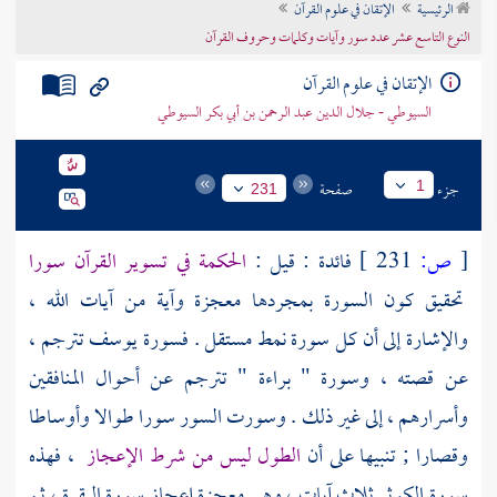
الرئيسية
الإتقان في علوم القرآن
تراجم الأعلام
النوع التاسع عشر عدد سور وآيات وكلمات وحروف القرآن
الإتقان في علوم القرآن
السيوطي - جلال الدين عبد الرحمن بن أبي بكر السيوطي
جزء
صفحة
1
231
[
ص:
231 ]
فائدة : قيل :
الحكمة في تسوير القرآن سورا
تحقيق كون السورة بمجردها معجزة وآية من آيات الله ،
والإشارة إلى أن كل سورة نمط مستقل . فسورة يوسف تترجم ،
عن قصته ، وسورة " براءة " تترجم عن أحوال المنافقين
وأسرارهم ، إلى غير ذلك . وسورت السور سورا طوالا وأوساطا
وقصارا ; تنبيها على أن
الطول ليس من شرط الإعجاز
، فهذه
سورة الكوثر ثلاث آيات ، وهي معجزة إعجاز سورة البقرة ، ثم