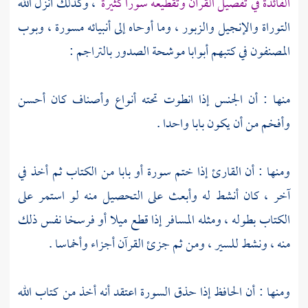
الفائدة في تفصيل القرآن وتقطيعه سورا كثيرة
، وكذلك أنزل الله
التوراة والإنجيل والزبور ، وما أوحاه إلى أنبيائه مسورة ، وبوب
المصنفون في كتبهم أبوابا موشحة الصدور بالتراجم :
منها : أن الجنس إذا انطوت تحته أنواع وأصناف كان أحسن
وأفخم من أن يكون بابا واحدا .
ومنها : أن القارئ إذا ختم سورة أو بابا من الكتاب ثم أخذ في
آخر ، كان أنشط له وأبعث على التحصيل منه لو استمر على
الكتاب بطوله ، ومثله المسافر إذا قطع ميلا أو فرسخا نفس ذلك
منه ، ونشط للسير ، ومن ثم جزئ القرآن أجزاء وأخماسا .
ومنها : أن الحافظ إذا حذق السورة اعتقد أنه أخذ من كتاب الله