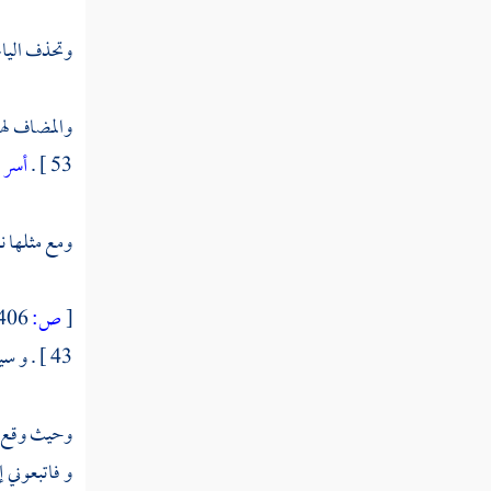
وتحذف اليا
والمضاف لها 
53 ] .
أسر 
ومع مثلها نحو : 
[
ص:
406 ]
43 ] . و سيئة [ آل عمران : 120 ] . و السيئة [ الأعراف : 95 ] .
وحيث وقع : 
و فاتبعوني 