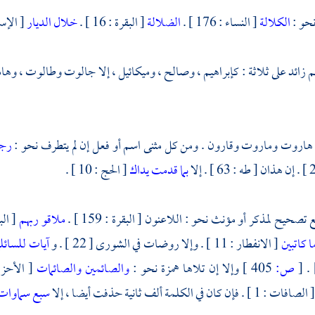
نحو :
الكلالة
[ النساء : 176 ] .
الضلالة
[ البقرة : 16 ] .
خلال الديار
[ الإسراء
زائد على ثلاثة :
كإبراهيم ،
وصالح ،
وميكائيل ،
إلا
جالوت
وطالوت ،
وهام
هاروت
وماروت
وقارون
. ومن كل مثنى اسم أو فعل إن لم يتطرف نحو :
رج
بما قدمت يداك
[ الحج : 10 ] .
صحيح لمذكر أو مؤنث نحو : اللاعنون [ البقرة : 159 ] .
ملاقو ربهم
[ البقرة 
ا كاتبين
[ الانفطار : 11 ] . وإلا روضات في الشورى [ 22 ] . و
آيات للسائل
[
ص:
405 ]
وإلا إن تلاها همزة نحو :
والصائمين والصائمات
[ الأحزاب : 35 ] . أ
 الصافات : 1 ] . فإن كان في الكلمة ألف ثانية حذفت أيضا ، إلا
سبع سماوات