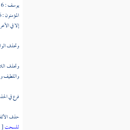
يوسف : 6 ] .
المؤمنون : 26 ] . يقتلون [ البقرة : 61 ] .
إلا في الأعر
وتحذف الوا
وتحذف اللام
واللطيف وال
فرع في الحذ
حذف الأل
للسحت
[ المائدة