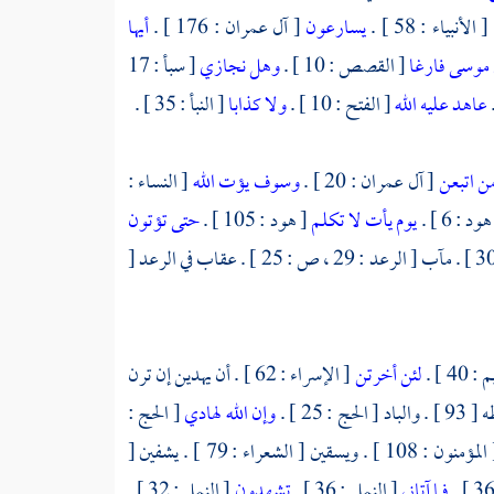
[ الأنبياء : 58 ] .
يسارعون
[ آل عمران : 176 ] .
أيها
 موسى فارغا
[ القصص : 10 ] .
وهل نجازي
[ سبأ : 17
عاهد عليه الله
[ الفتح : 10 ] .
ولا كذابا
[ النبأ : 35 ] .
ن اتبعن
[ آل عمران : 20 ] .
وسوف يؤت الله
[ النساء :
ود : 6 ] .
يوم يأت لا تكلم
[ هود : 105 ] .
حتى تؤتون
[ الرعد : 9 ] . متاب [ الرعد : 30 ] . مآب [ الرعد : 29 ، ص : 25 ] . عقاب في الرعد [
40 ] .
لئن أخرتن
[ الإسراء : 62 ] . أن يهدين إن ترن
وإن الله لهادي
[ الحج :
[ المؤمنون : 108 ] . ويسقين [ الشعراء : 79 ] . يشفين [
فما آتاني
[ النمل : 36 ] .
تشهدون
[ النمل : 32 ] .