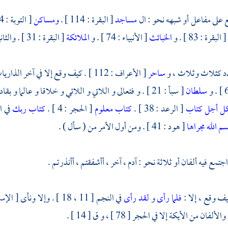
على مفاعل أو شبهه نحو : ال
مساجد
[ البقرة : 114 ] .
ومساكن
[ التوبة : 24 ] .
[ البقرة : 83 ] . و
الخبائث
[ الأنبياء : 74 ] . و
الملائكة
[ البقرة : 31 ] . والثانية من
 كثلاث وثلاث ، و
ساحر
[ الأعراف : 112 ] . كيف وقع إلا في آخر الذاريات . فإن ثني فألفاه و
سلطان
[ سبأ : 21 ] . و فتعالى و اللاتي و اللائي و خلاقا و عالم
ل أجل كتاب
[ الرعد : 38 ] .
كتاب معلوم
[ الحجر : 4 ] .
كتاب ربك
في الك
م الله مجراها
[ هود : 41 ] . ومن أول الأمر من ( سأل ) .
تمع فيه ألفان أو ثلاثة نحو : آدم ، آخر ، أأشفقتم ، أأنذرتم .
ف وقع ، إلا :
فلما رأى
و
لقد رأى
في النجم [ 11 ، 18 ] . وإلا ونأى [ الإسراء : 3 ، فصلت : 51 ] . و الآن إلا :