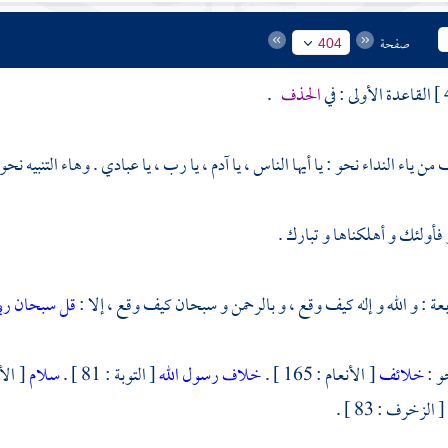
صفحة
404
القاعدة الأولى : في
الحذف
.
ن ياء النداء نحو : يا أيها الناس ، يا آدم ، يا رب ، يا عبادي . وهاء التنبيه نحو
أولئك و أهلكناها و تبارك .
عة : و الله و إله كيف وقع ، و بالرحمن و سبحان كيف وقع ، إلا :
قل سبحان رب
و :
خلائف
[ الأنعام : 165 ] .
خلاف رسول الله
[ التوبة : 81 ] .
سلام
[ الأنعام : 54 ] .
[ الزخرف : 83 ] .