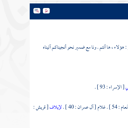
 : هؤلاء ، ها أنتم . ونا مع ضمير نحو أنجيناكم آتيناه
ي
[ الإسراء : 93 ] .
 غلام [ آل عمران : 40 ] .
لإيلاف
[ قريش :