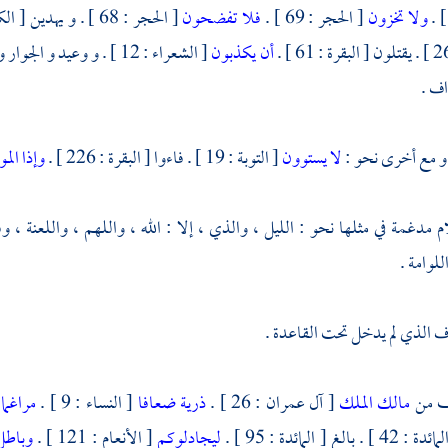
ولا تخزون
[ الحجر : 69 ] .
فلا تفضحون
أن يكذبون
[ الشعراء : 12 ] . و وعيد و الجوار و بالواد [ النازعات : 16 ] . و
اف .
و مع أخرى نحو :
لا يستوون
[ التوبة : 19 ] . فاءوا [ البقرة : 226 ] .
وإذا الم
 مدغمة في مثلها نحو : الليل ، والذي ، إلا : الله ، واللهم ، واللعنة ، 
لوامة .
ف الذي لم يدخل تحت القاعدة .
ف من
مالك الملك
[ آل عمران : 26 ] .
ذرية ضعافا
[ النساء : 9 ] .
مراغما
 : 42 ] . بالغ [ المائدة : 95 ] .
ليجادلوكم
[ الأنعام : 121 ] .
وباطل