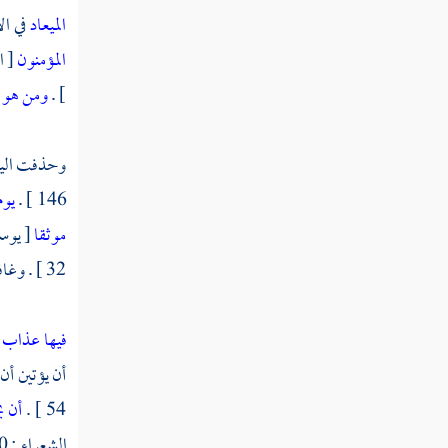
الميعاد
في الأنفال [ 42 ] . ترابا 
المؤمنون
[ الن
] .
ومن هو 
وحذفت الياء
146 ] .
يوم
موثقا
[ يوسف : 66 ] . تفند
32 ] . وغافر [ 5 ] . وص [ 4 ] .
فيها عذاب
أن يؤتين أن تعلمن نبغ الخمسة ف
54 ] .
أن 
الشعراء : 80 ] .