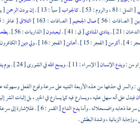
ي
[ النمل : 81 ، والروم : 53 ] .
كالجواب
[ سبأ : 13 ] .
إن يردن الرحمن
[ يس 
دين
[ الصافات : 56 ]
صال الجحيم
[ الصافات : 163 ]
التلاق
[ غافر : 15 ] .
لدخان : 21 ] .
ينادي المنادي
[ ق : 41 ] .
ليعبدون
[ الذاريات : 56 ] .
يطع
 : 4 ] .
أكرمن
[ الفجر : 15 ] .
أهانن
[ الفجر : 16 ] .
ولي دين
[ الكافرون : 6 ]
و من :
ويدع الإنسان
[ الإسراء : 11 ] .
ويمح الله
في الشورى [ 24 ] .
يوم ي
ي
: والسر في حذفها من هذه الأربعة التنبيه على سرعة وقوع الفعل وسهولته على 
ان
فيدل على أنه سهل عليه ، ويسارع فيه كما يسارع في الخير ، بل إثبات الشر إلي
ى سرعة ذهابه واضمحلاله . وأما
يدع الداع
[ القمر : 6 ] . فللإشارة 
، وإجابة الزبانية ، وشدة البطش .