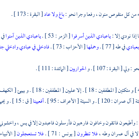
ء من كل منقوص منون ، رفعا وجرا نحو :
باغ ولا عاد
[ البقرة : 173 ] .
إذا نودي إلا :
ياعبادي الذين أسرفوا
[ الزمر : 53 ] .
ياعبادي الذين آمنوا
في العن
بعبادي
في طه [ 77 ] .
وحملها
[ الأحزاب : 73 ] .
فادخلي في عبادي وادخلي جن
ولي [ البقرة : 107 ] . و
الحواريين
[ المائدة : 111 ] .
و متكئين [ المطففين : 18 ] . إلا عليين [ المطففين : 18 ] . و يهيئ [ الكهف : 16 ] . و هيئ [ الكهف : 10 ] . و
أفعيينا
[ ق : 15 ] . و يحيي [ البقرة : 73 ] . مع ضمير لا مفردا .
وأطيعون فاتقون وخافون فارهبون فأرسلون فاعبدون إلا في يس ، واخشوني إلا
إلا في آل عمران وطه ،
فلا تنظرون
[ يونس : 71 ] .
فلا تستعجلون
[ الأنبياء : 37 ]