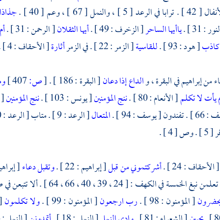
في الرعد [ 5 ] ، والنمل [ 67 ] ، وعم [ 40 ] .
جذاذا
ور : 31 ] .
ياأيها الساحر
[ الزخرف : 49 ] .
أيها الثقلان
[ الرحمن : 31 ] .
أم
كاذب
[ هود : 93 ] .
للقاسية
[ الزمر : 22 ] . في الزمر
أثارة
[ الأحقاف : 4 ] .
 من إبراهيم في البقرة ، و
الداع إذا دعان
[ البقرة : 186 ] .
[
ص:
407 ]
وم
 يأت لا تكلم
[ الأنعام : 80 ] .
ننج المؤمنين
[ يونس : 103 ] .
ننج المؤمنين
[ ه
ون [ يوسف : 94 ] .
المتعال
[ الأحقاف : 24 ] .
أشركتموني من قبل
[ إبراهيم : 22 ] .
وتقبل دعاء
[ إبراهيم : 
ي الكهف : [ 24 ، 39 ، 40 ، 66 ، 64 ] . ألا تتبعن في طه [ 93 ] . والباد [ الحج : 25 ] .
يحضرون
[ المؤمنون : 98 ] .
رب ارجعون
[ المؤمنون : 99 ] .
ولا تكلمون
يحيين
[ الشعراء : 81 ] .
وادي النمل
[ النمل : 18 ] .
أتمدونن
[ النمل : 36 ] .