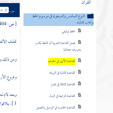
القرآن
جزء
2
النوع السادس والسبعون في مرسوم الخط
وآداب كتابته
[
ص:
404 ]
الخط توقيفي
تحذف الألف م
فصل القاعدة العربية أن اللفظ يكتب
بحروف هجائية
ومن ذلك و ف
القاعدة الأولى في الحذف
القاعدة الثانية في الزيادة
وفروع الأرب
القاعدة الثالثة في الهمز
وبعد لام نح
القاعدة الرابعة في البدل
1 ] .
يلاقوا
القاعدة الخامسة في الوصل والفصل