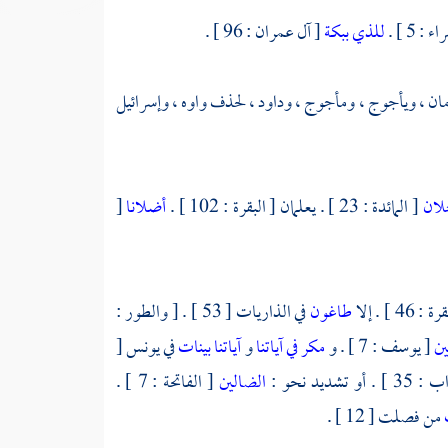
 : 5 ] .
للذي ببكة
[ آل عمران : 96 ] .
ان ،
ويأجوج ،
ومأجوج ،
وداود ،
لحذف واوه ، وإسرائيل
لان
[ المائدة : 23 ] . يعلمان [ البقرة : 102 ] .
أضلانا
[
: 46 ] . إلا
طاغون
في الذاريات [ 53 ] . [ والطور :
ين
[ يوسف : 7 ] . و
مكر في آياتنا
و
آياتنا بينات
في يونس [
و تشديد نحو :
الضالين
[ الفاتحة : 7 ] .
من فصلت [ 12 ] .