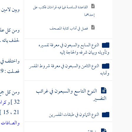
القاعدة السادسة فيما فيه قراءتان فكتب على
وبين لامين 
إحداهما
فصل في آداب كتابة المصحف
ومن كل علم 
لحذف يائه .
النوع السابع والسبعون في معرفة تفسيره
وتأويله وبيان شرفه والحاجة إليه
واختلف في
النوع الثامن والسبعون في معرفة شروط المفسر
فصلت : 29 ] . إن هذان [ طه : 63 ] . إلا
وآدابه
النوع التاسع والسبعون في غرائب
ومن كل جمع ت
التفسير
32 ] و
كرام
21 ، 15 ] .
النوع الثمانون في طبقات المفسرين
والصافات
[