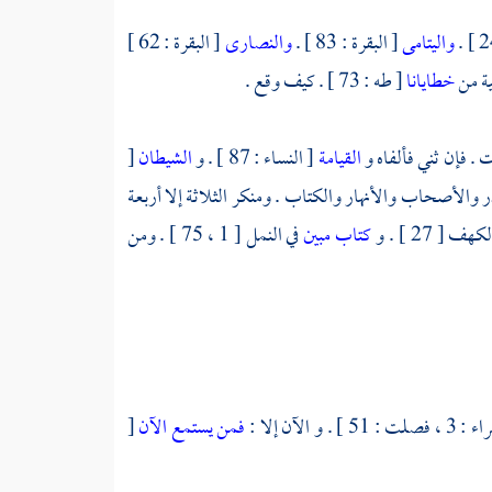
واليتامى
[ البقرة : 83 ] .
والنصارى
[ البقرة : 62 ]
خطايانا
[ طه : 73 ] . كيف وقع .
القيامة
[ النساء : 87 ] . و
الشيطان
[
ا و بقادر والأصحاب والأنهار والكتاب . ومنكر الثلاثة إلا أربعة
هف [ 27 ] . و
كتاب مبين
في النمل [ 1 ، 75 ] . ومن
فمن يستمع الآن
[