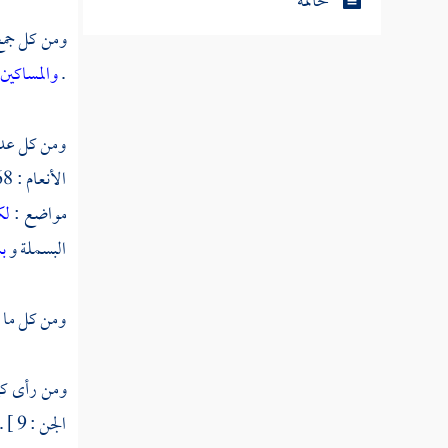
خاتمة
ومن كل جمع 
.
والمساكين
ومن كل عدد
الأنعام : 68 ] . و
مواضع :
لك
البسملة و
بس
ومن كل ما اج
ومن رأى كي
الجن : 9 ] . والألفان من الأيكة إلا في الحجر [ 78 ] ، و ق [ 14 ] .