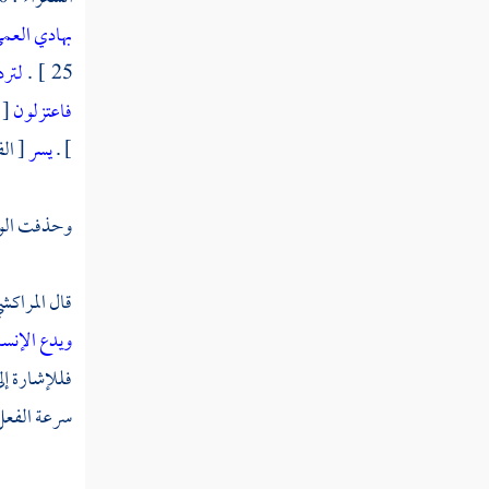
بهادي العم
25 ] .
لتر
فاعتزلون
[ ا
] .
يسر
[ الفجر
وحذفت الوا
قال
المراكش
ويدع الإنس
فللإشارة إل
سرعة الفعل 