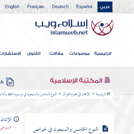
عربي
Español
Deutsch
Français
English
النوع السبعون في المبهمات
النوع الحادي والسبعون في أسماء من
نزل فيهم القرآن
النوع الثاني والسبعون في فضائل القرآن
الرئيسية
موسوعات
مقالات
الفتوى
الاستشارات
النوع الثالث والسبعون في أفضل
القرآن وفضائله
المكتبة الإسلامية
كتب
الرئيسية
الإتقان في علوم القرآن
النوع السادس والسبعون في مرسوم الخط وآداب 
النوع الرابع والسبعون في مفردات
القرآن
الإتقان 
السيوطي 
النوع الخامس والسبعون في خواص