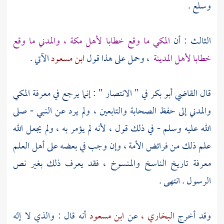
وسلع .
الثالث : أن
المكي ما وقع خطابا
لأهل
مكة
، والمدني ما وقع
خطابا
لأهل
المدينة
، وحمل على هذا قول
ابن مسعود
الآتي .
قال
القاضي أبو بكر
في " الانتصار " : إنما يرجع في معرفة المكي
والمدني إلى حفظ الصحابة والتابعين ، ولم يرد عن النبي - صلى
الله عليه وسلم - في ذلك قول ، لأنه لم يؤمر به ، ولم يجعل الله
علم ذلك من فرائض الأمة ، وإن وجب في بعضه على أهل العلم
معرفة تاريخ الناسخ والمنسوخ ، فقد يعرف ذلك بغير نص
الرسول . انتهى .
وقد أخرج
البخاري ،
عن
ابن مسعود
أنه قال : والذي لا إله