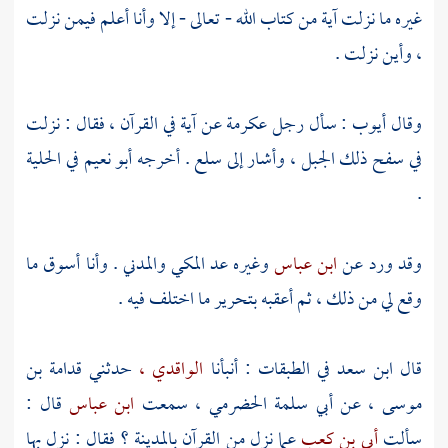
غيره ما نزلت آية من كتاب الله - تعالى - إلا وأنا أعلم فيمن نزلت
، وأين نزلت .
وقال
أيوب
: سأل رجل
عكرمة
عن آية في القرآن ، فقال : نزلت
في سفح ذلك الجبل ، وأشار إلى سلع . أخرجه
أبو نعيم
في الحلية
.
وقد ورد عن
ابن عباس
وغيره عد المكي والمدني . وأنا أسوق ما
وقع لي من ذلك ، ثم أعقبه بتحرير ما اختلف فيه .
قال
ابن سعد
في الطبقات : أنبأنا
الواقدي ،
حدثني
قدامة بن
موسى ،
عن
أبي سلمة الحضرمي ،
سمعت
ابن عباس
قال :
سألت
أبي بن كعب
عما نزل من القرآن
بالمدينة ؟
فقال : نزل بها