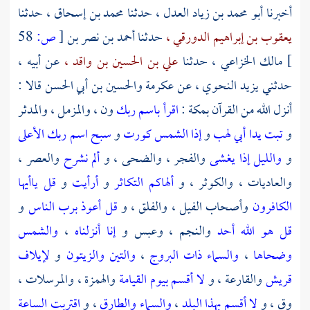
أخبرنا
أبو محمد بن زياد العدل ،
حدثنا
محمد بن إسحاق ،
حدثنا
يعقوب بن إبراهيم الدورقي ،
حدثنا
أحمد بن نصر بن
[
ص:
58
]
مالك الخزاعي ،
حدثنا
علي بن الحسين بن واقد ،
عن أبيه ،
حدثني
يزيد النحوي ،
عن
عكرمة
والحسين بن أبي الحسن
قالا :
أنزل الله من القرآن
بمكة
:
اقرأ باسم ربك
ون ، والمزمل ، والمدثر
و
تبت يدا أبي لهب
و
إذا الشمس كورت
و
سبح اسم ربك الأعلى
و
والليل إذا يغشى
والفجر ، والضحى ، و
ألم نشرح
والعصر ،
والعاديات ، والكوثر ، و
ألهاكم التكاثر
و
أرأيت
و
قل ياأيها
الكافرون
وأصحاب الفيل ، والفلق ، و
قل أعوذ برب الناس
و
قل هو الله أحد
والنجم ، وعبس و
إنا أنزلناه
،
والشمس
وضحاها
،
والسماء ذات البروج
،
والتين والزيتون
و
لإيلاف
قريش
والقارعة ، و
لا أقسم بيوم القيامة
والهمزة ، والمرسلات ،
وق ، و
لا أقسم بهذا البلد
،
والسماء والطارق
، و
اقتربت الساعة