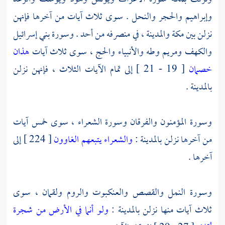
وإبراهيم والحجر والنحل . سوى ثلاث آيات من آخرها فإنهن
نزلن بين
مكة
والمدينة
، في منصرفه من أحد . وسورة بني إسرائيل
والكهف ومريم وطه والأنبياء والحج ، سوى ثلاث آيات
هذان
خصمان
[ 19 - 21 ] إلى تمام الآيات الثلاث ، فإنهن نزلن
بالمدينة
.
وسورة المؤمنون والفرقان وسورة الشعراء ، سوى خمس آيات
من آخرها نزلن
بالمدينة
:
والشعراء يتبعهم الغاوون
[ 224 ] إلى
آخرها .
وسورة النمل والقصص والعنكبوت والروم ولقمان ، سوى
ثلاث آيات منها نزلن
بالمدينة
:
ولو أنما في الأرض من شجرة