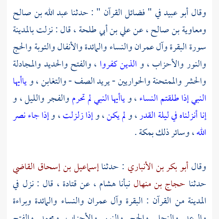
وقال
أبو عبيد
في " فضائل القرآن " : حدثنا
عبد الله بن صالح
ومعاوية بن صالح ،
عن
علي بن أبي طلحة
، قال : نزلت
بالمدينة
سورة البقرة وآل عمران والنساء والمائدة والأنفال والتوبة والحج
والنور والأحزاب ، و
الذين كفروا
، والفتح والحديد والمجادلة
والحشر والممتحنة والحواريين - يريد الصف - والتغابن ، و
ياأيها
النبي إذا طلقتم النساء
، و
ياأيها النبي لم تحرم
والفجر والليل ، و
إنا أنزلناه في ليلة القدر
، و
لم يكن
، و
إذا زلزلت
، و
إذا جاء نصر
الله
، وسائر ذلك
بمكة
.
وقال
أبو بكر بن الأنباري
: حدثنا
إسماعيل بن إسحاق القاضي
حدثنا
حجاج بن منهال
نبأنا
هشام ،
عن
قتادة
، قال : نزل في
المدينة
من القرآن : البقرة وآل عمران والنساء والمائدة وبراءة
والرعد والنحل والحج والنور والأحزاب ومحمد والفتح