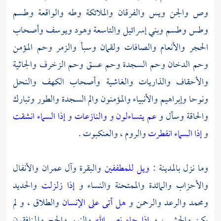
وص والجن ويس والفرقان والملائكة وطه والواقعة وطسم
وطس وطسم وبني إسرائيل والتاسعة وهود ويوسف وأصحاب
الحجر والأنعام والصافات ولقمان وسبأ والزمر وحم المؤمن
وحم الدخان وحم السجدة وحم عسق وحم الزخرف والجاثية
والأحقاف والذاريات والغاشية وأصحاب الكهف والنحل
ونوحا وإبراهيم والأنبياء والمؤمنون والم السجدة والطور وتبارك
والحاقة وسأل و
عم يتساءلون
و
والنازعات
و
إذا السماء انشقت
و
إذا السماء انفطرت
والروم ، والعنكبوت .
وما نزل
بالمدينة
:
ويل للمطففين
والبقرة وآل عمران والأنفال
والأحزاب والمائدة والممتحنة والنساء و
إذا زلزلت
والحديد
ومحمد والرعد والرحمن و
هل أتى على الإنسان
والطلاق ، و لم
يكن والحشر ، و
إذا جاء نصر الله
والنور والحج والمنافقون