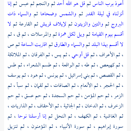
أعوذ برب الناس
ثم
قل هو الله أحد
ثم والنجم ثم عبس ثم
إنا
أنزلناه في ليلة القدر
ثم
والشمس وضحاها
ثم
والسماء ذات
البروج
ثم
والتين والزيتون
ثم
لإيلاف قريش
ثم القارعة ثم
لا
أقسم بيوم القيامة
ثم
ويل لكل همزة
ثم والمرسلات ، ثم ق ، ثم
لا أقسم بهذا البلد
ثم
والسماء والطارق
ثم
اقتربت الساعة
ثم ص
، ثم الأعراف ، ثم
قل أوحي
، ثم يس ، ثم الفرقان ، ثم الملائكة
، ثم كهيعص ، ثم طه ، ثم الواقعة ، ثم طسم الشعراء ، ثم طس
، ثم القصص ، ثم بني إسرائيل ، ثم يونس ، ثم هود ، ثم يوسف
، ثم الحجر ، ثم الأنعام ، ثم الصافات ، ثم لقمان ، ثم سبأ ، ثم
الزمر ، ثم حم المؤمن ، ثم حم السجدة ، ثم حم عسق ، ثم حم
الزخرف ، ثم الدخان ، ثم الجاثية ، ثم الأحقاف ، ثم الذاريات ،
ثم الغاشية ، ثم الكهف ، ثم النحل ثم
إنا أرسلنا نوحا
، ثم
سورة إبراهيم ، ثم سورة الأنبياء ، ثم المؤمنون ، ثم تنزيل