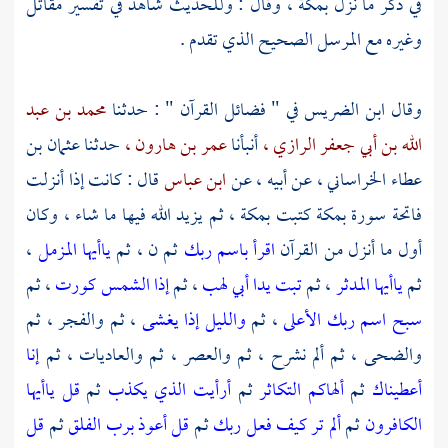
في ذكر ما نزل
بمكة ،
وقال : وللحديث شاهد في تفسير مقاتل
وغيره مع المرسل الصحيح الذي تقدم .
وقال
ابن الضريس
في " فضائل القرآن " : حدثنا
محمد بن عبد
الله بن أبي جعفر الرازي ،
أنبأنا
عمر بن هارون ،
حدثنا
عثمان بن
عطاء الخراساني ،
عن أبيه ، عن
ابن عباس
قال : كانت إذا أنزلت
فاتحة سورة
بمكة
كتبت
بمكة ،
ثم يزيد الله فيها ما شاء ، وكان
أول ما أنزل من القرآن
اقرأ باسم ربك
ثم ن ، ثم
ياأيها المزمل
،
ثم
ياأيها المدثر
، ثم
تبت يدا أبي لهب
، ثم
إذا الشمس كورت
، ثم
سبح اسم ربك الأعلى
، ثم
والليل إذا يغشى
، ثم والفجر ، ثم
والضحى ، ثم ألم نشرح ، ثم والعصر ، ثم والعاديات ، ثم
إنا
أعطيناك
ثم
ألهاكم التكاثر
ثم
أرأيت الذي يكذب
ثم
قل ياأيها
الكافرون
ثم
ألم تر كيف فعل ربك
ثم
قل أعوذ برب الفلق
ثم
قل