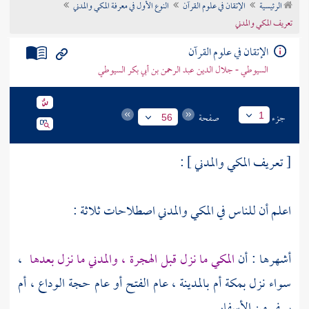
الرئيسية
الإتقان في علوم القرآن
النوع الأول في معرفة المكي والمدني
تراجم الأعلام
تعريف المكي والمدني
الإتقان في علوم القرآن
السيوطي - جلال الدين عبد الرحمن بن أبي بكر السيوطي
جزء
صفحة
1
56
[ تعريف المكي والمدني ] :
اعلم أن للناس في المكي والمدني اصطلاحات ثلاثة :
أشهرها : أن
المكي ما نزل قبل الهجرة ، والمدني ما نزل بعدها
،
سواء نزل
بمكة
أم
بالمدينة ،
عام الفتح أو عام حجة الوداع ، أم
بسفر من الأسفار .