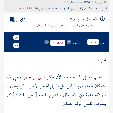
الرئيسية
الإتقان في علوم القرآن
تراجم الأعلام
النوع السادس والسبعون في مرسوم الخط وآداب كتابته
فصل في آداب كتابة المصحف
الإتقان في علوم القرآن
السيوطي - جلال الدين عبد الرحمن بن أبي بكر السيوطي
جزء
صفحة
2
423
فرع .
يستحب
تقبيل المصحف ،
لأن
عكرمة بن أبي جهل
رضي الله
عنه كان يفعله ، وبالقياس على تقبيل الحجر الأسود ذكره بعضهم
، ولأنه هدية من الله تعالى ، فشرع تقبيله
[
ص:
423 ]
كما
يستحب تقبيل الولد الصغير .