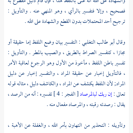
والشهادة على الله أنه عنى باللفظ هذا ، فإن قام دليل مقطوع به
فصحيح ، وإلا فتفسير بالرأي ، وهو المنهي عنه . والتأويل :
ترجيح أحد المحتملات بدون القطع والشهادة على الله .
وقال
أبو طالب التغلبي
: التفسير بيان وضع اللفظ إما حقيقة أو
مجازا ، كتفسير الصراط بالطريق ، والصيب بالمطر . والتأويل :
تفسير باطن اللفظ ، مأخوذ من الأول وهو الرجوع لعاقبة الأمر
، فالتأويل إخبار عن حقيقة المراد ، والتفسير إخبار عن دليل
المراد; لأن اللفظ يكشف عن المراد ، والكاشف دليل ، مثاله قوله
تعالى :
إن ربك لبالمرصاد
[ الفجر : 4 ] تفسيره : أنه من الرصد ،
يقال : رصدته رقبته ، والمرصاد مفعال منه .
وتأويله : التحذير من التهاون بأمر الله ، والغفلة عن الأهبة ،