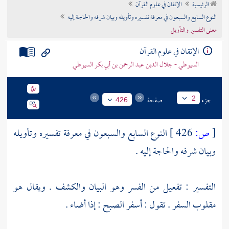
الرئيسية
الإتقان في علوم القرآن
تراجم الأعلام
النوع السابع والسبعون في معرفة تفسيره وتأويله وبيان شرفه والحاجة إليه
معنى التفسير والتأويل
الإتقان في علوم القرآن
السيوطي - جلال الدين عبد الرحمن بن أبي بكر السيوطي
جزء
صفحة
2
426
[
ص:
426 ]
النوع السابع والسبعون في معرفة تفسيره وتأويله
وبيان شرفه والحاجة إليه .
التفسير : تفعيل من الفسر وهو البيان والكشف . ويقال هو
مقلوب السفر . تقول : أسفر الصبح : إذا أضاء .