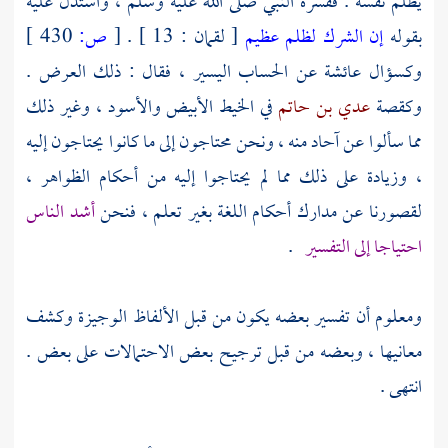
يظلم نفسه . ففسره النبي صلى الله عليه وسلم ، واستدل عليه
بقوله
إن الشرك لظلم عظيم
[ لقمان : 13 ] .
[
ص:
430 ]
وكسؤال
عائشة
عن الحساب اليسير ، فقال : ذلك العرض .
وكقصة
عدي بن حاتم
في الخيط الأبيض والأسود ، وغير ذلك
مما سألوا عن آحاد منه ، ونحن محتاجون إلى ما كانوا يحتاجون إليه
، وزيادة على ذلك مما لم يحتاجوا إليه من أحكام الظواهر ،
لقصورنا عن مدارك أحكام اللغة بغير تعلم ، فنحن
أشد الناس
احتياجا إلى التفسير
.
ومعلوم أن تفسير بعضه يكون من قبل الألفاظ الوجيزة وكشف
معانيها ، وبعضه من قبل ترجيح بعض الاحتمالات على بعض .
انتهى .