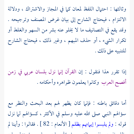
وثالثها : احتمال اللفظ لمعان كما في المجاز والاشتراك ، ودلالة
الالتزام ، فيحتاج الشارح إلى بيان غرض المصنف وترجيحه .
وقد يقع في التصانيف ما لا يخلو عنه بشر من السهو والغلط أو
تكرار الشيء ، أو حذف المبهم ، وغير ذلك ، فيحتاج الشارح
للتنبيه على ذلك .
إذا تقرر هذا فنقول : إن
القرآن إنما نزل بلسان عربي في زمن
أفصح العرب
وكانوا يعلمون ظواهره وأحكامه .
أما دقائق باطنه : فإنما كان يظهر لهم بعد البحث والنظر مع
سؤالهم النبي صلى الله عليه وسلم في الأكثر ، كسؤالهم لما نزل
قوله :
ولم يلبسوا إيمانهم بظلم
[ الأنعام : 82 ] . فقالوا : وأينا لم