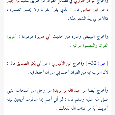
وأخرج
أبو ذر الهروي
في فضائل القرآن من طريق
سعيد بن جبير
،
عن
ابن عباس
قال : الذي يقرأ القرآن ولا يحسن تفسيره ،
كالأعرابي يهذ الشعر هذا .
وأخرج
البيهقي
وغيره من حديث
أبي هريرة
مرفوعا :
أعربوا
القرآن والتمسوا غرائبه
.
[
ص:
432 ]
وأخرج
ابن الأنباري ،
عن
أبي بكر الصديق
قال :
لأن أعرب آية من القرآن أحب إلي من أن أحفظ آية .
وأخرج أيضا عن
عبد الله بن بريدة
عن رجل من أصحاب النبي
صلى الله عليه وسلم قال : لو أني أعلم إذا سافرت أربعين ليلة
أعربت آية من كتاب الله لفعلت .