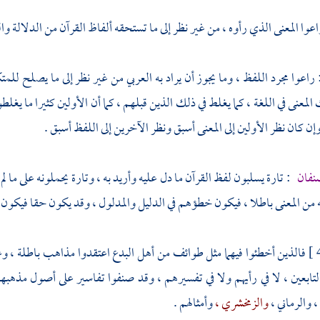
عوا المعنى الذي رأوه ، من غير نظر إلى ما تستحقه ألفاظ القرآن من الدلالة والب
راعوا مجرد اللفظ ، وما يجوز أن يراد به العربي من غير نظر إلى ما يصلح للمت
المعنى في اللغة ، كما يغلط في ذلك الذين قبلهم ، كما أن الأولين كثيرا ما يغل
ن كان نظر الأولين إلى المعنى أسبق ونظر الآخرين إلى اللفظ أسبق .
نفان
: تارة يسلبون لفظ القرآن ما دل عليه وأريد به ، وتارة يحملونه على ما لم 
اته من المعنى باطلا ، فيكون خطؤهم في الدليل والمدلول ، وقد يكون حقا فيكون 
فالذين أخطئوا فيهما مثل طوائف من أهل البدع اعتقدوا مذاهب باطلة ، وع
تابعين ، لا في رأيهم ولا في تفسيرهم ، وقد صنفوا تفاسير على أصول مذهبه
،
والرماني ،
والزمخشري ،
وأمثالهم .