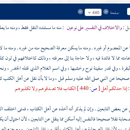
صفحة
440
صل :
والاختلاف في التفسير على نوعين
: منه ما مستنده النقل فقط ، ومنه ما يعل
ا عن المعصوم أو غيره . ومنه ما يمكن معرفة الصحيح منه من غيره . ومنه م
امته مما لا فائدة فيه ، ولا حاجة بنا إلى معرفته ، وذلك كاختلافهم في 
لبقرة ، وفي قدر سفينة
نوح
وخشبها ، وفي اسم الغلام الذي قتله الخضر ، ونحو 
 صحيحا عن النبي صلى الله عليه وسلم قبل ، وما لا بأن نقل عن أهل الكتب
ك
:
إذا حدثكم أهل
[
ص:
440 ]
الكتاب فلا تصدقوهم ولا تكذبوهم
 عن بعض التابعين . وإن لم يذكر أنه أخذه عن أهل الكتاب ، فمتى اختلف ا
ابة نقلا صحيحا فالنفس إليه أسكن مما ينقل عن التابعين ، لأن احتمال أن ي
وى ، ولأن نقل الصحابة عن أهل الكتاب أقل من نقل التابعين . ومع جزم الصحا