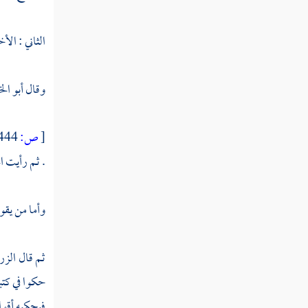
الثاني : الأ
وقال
أبو ا
[
ص:
444 ]
. ثم رأيت
ا
وأما من يقو
ثم قال
الز
حكوا في كتب
فيحكيه أقوا