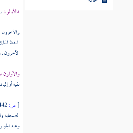
خاتمة
فالأولون
را
والآخرون : 
اللفظ لذلك 
الآخرون ، وإ
والأولون ص
نفيه أو إثب
[
ص:
442 ]
الصحابة وال
وعبد الجبار 