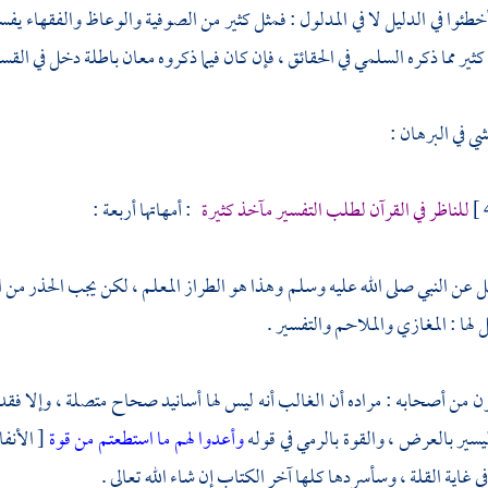
خطئوا في الدليل لا في المدلول : فمثل كثير من
الصوفية
والوعاظ والفقهاء يفس
كثير مما ذكره
السلمي
في الحقائق ، فإن كان فيما ذكروه معان باطلة دخل في القس
شي
في البرهان :
للناظر في القرآن لطلب التفسير مآخذ كثيرة
: أمهاتها أربعة :
قل عن النبي صلى الله عليه وسلم وهذا هو الطراز المعلم ، لكن يجب الحذر من 
لها : المغازي والملاحم والتفسير .
ن من أصحابه : مراده أن الغالب أنه ليس لها أسانيد صحاح متصلة ، وإلا فقد 
سير بالعرض ، والقوة بالرمي في قوله
وأعدوا لهم ما استطعتم من قوة
في غاية القلة ، وسأسردها كلها آخر الكتاب إن شاء الله تعالى .