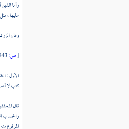
وأما الذين أ
عليها ، مثل 
وقال
الزرك
[
ص:
443 ]
الأول : الن
كتب لا أصل 
قال المحققو
والحساب الي
المرفوع منه 