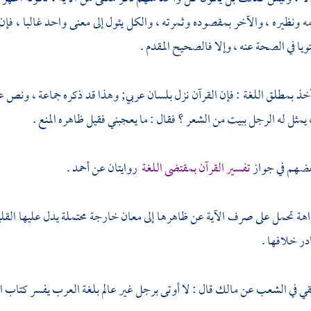
ه ونظيره ، والآخر بمقصوده وثمرته ، والكل يئول إلى معنى واحد غالبا ، فإ
ويا في الصحة عنه ، وإلا فالصحيح المقدم .
أخذ بمطلق اللغة : فإن القرآن نزل بلسان عربي; وهذا قد ذكره جماعة ، ونص ع
 يمثل له الرجل ببيت من الشعر ؟ فقال : ما يعجبني فقيل ظاهره المنع .
بعضهم في جواز
تفسير القرآن بمقتضى اللغة
روايتان عن
أحمد
.
اهة تحمل على صرف الآية عن ظاهرها إلى معان خارجة محتملة يدل عليها القليل
در خلافها .
قي
في الشعب عن
مالك
قال : لا أوتى برجل غير عالم بلغة العرب يفسر كتاب الل