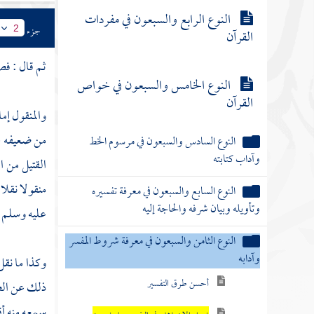
النوع الرابع والسبعون في مفردات
جزء
2
القرآن
ثم قال : ف
النوع الخامس والسبعون في خواص
القرآن
والمنقول إم
من ضعيفه ع
النوع السادس والسبعون في مرسوم الخط
وآداب كتابته
القتيل من ا
منقولا نقلا
النوع السابع والسبعون في معرفة تفسيره
وتأويله وبيان شرفه والحاجة إليه
عليه وسلم 
النوع الثامن والسبعون في معرفة شروط المفسر
وآدابه
وكذا ما نقل
أحسن طرق التفسير
ذلك عن الصح
سمعه منه أق