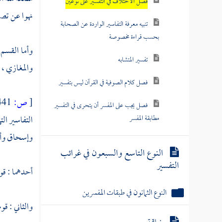
فصل الاختلاف في التفسير على نوعين
نهوا عن تص
تنبيه معرفة التفاسير الواردة عن الصحابة
بحسب قراءة مخصوصة
وأما القسم
تفسير المتشابه
والمغازي ، 
فصل كلام الصوفية في القرآن ليس بتفسير
[
ص:
441 ]
فصل يجب على المفسر أن يتحرى في التفسير
مطابقة المفسر
التفاسير ال
وإسحاق
وأم
النوع التاسع والسبعون في غرائب
التفسير
أحدهما : قوم
النوع الثمانون في طبقات المفسرين
والثاني : قو