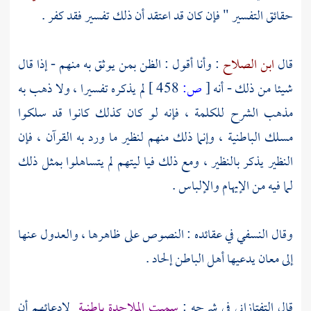
حقائق التفسير " فإن كان قد اعتقد أن ذلك تفسير فقد كفر .
قال
ابن الصلاح
: وأنا أقول : الظن بمن يوثق به منهم - إذا قال
شيئا من ذلك - أنه
[
ص:
458 ]
لم يذكره تفسيرا ، ولا ذهب به
مذهب الشرح للكلمة ، فإنه لو كان كذلك كانوا قد سلكوا
مسلك الباطنية ، وإنما ذلك منهم لنظير ما ورد به القرآن ، فإن
النظير يذكر بالنظير ، ومع ذلك فيا ليتهم لم يتساهلوا بمثل ذلك
لما فيه من الإيهام والإلباس .
وقال
النسفي
في عقائده : النصوص على ظاهرها ، والعدول عنها
إلى معان يدعيها أهل الباطن إلحاد .
قال
التفتازاني
في شرحه :
سميت الملاحدة باطنية
لادعائهم أن