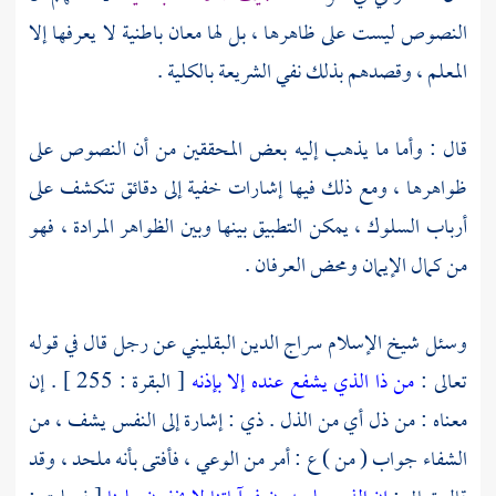
النصوص ليست على ظاهرها ، بل لها معان باطنية لا يعرفها إلا
المعلم ، وقصدهم بذلك نفي الشريعة بالكلية .
قال : وأما ما يذهب إليه بعض المحققين من أن النصوص على
ظواهرها ، ومع ذلك فيها إشارات خفية إلى دقائق تنكشف على
أرباب السلوك ، يمكن التطبيق بينها وبين الظواهر المرادة ، فهو
من كمال الإيمان ومحض العرفان .
وسئل شيخ الإسلام
سراج الدين البقليني
عن رجل قال في قوله
تعالى :
من ذا الذي يشفع عنده إلا بإذنه
[ البقرة : 255 ] . إن
معناه : من ذل أي من الذل . ذي : إشارة إلى النفس يشف ، من
الشفاء جواب ( من ) ع : أمر من الوعي ، فأفتى بأنه ملحد ، وقد