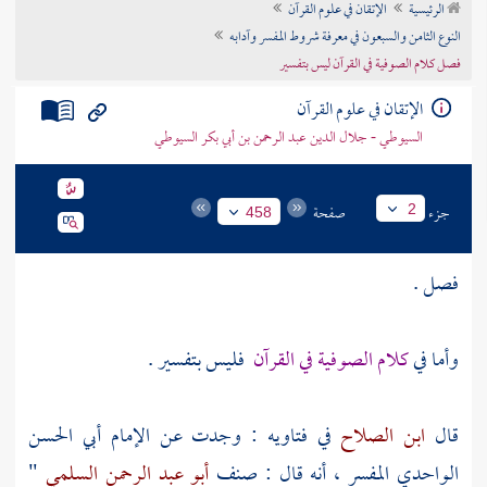
الرئيسية
الإتقان في علوم القرآن
تراجم الأعلام
النوع الثامن والسبعون في معرفة شروط المفسر وآدابه
فصل كلام الصوفية في القرآن ليس بتفسير
الإتقان في علوم القرآن
السيوطي - جلال الدين عبد الرحمن بن أبي بكر السيوطي
جزء
صفحة
2
458
فصل .
وأما في
كلام الصوفية في القرآن
فليس بتفسير .
قال
ابن الصلاح
في فتاويه : وجدت عن
الإمام أبي الحسن
الواحدي
المفسر ، أنه قال : صنف
أبو عبد الرحمن السلمي
"