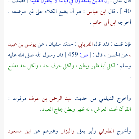
قال تعالى :
إن الذين يلحدون في آياتنا لا يخفون علينا
[ فصلت :
40 ] . قال
ابن عباس
: هو أن يضع الكلام على غير موضعه .
أخرجه
ابن أبي حاتم
.
فإن قلت : فقد قال
الفريابي
: حدثنا
سفيان ،
عن
يونس بن عبيد
،
عن
الحسن ،
قال :
[
ص:
459 ]
قال رسول الله صلى الله عليه
وسلم :
لكل آية ظهر وبطن ، ولكل حرف حد ، ولكل حد مطلع
.
وأخرج
الديلمي
من حديث
عبد الرحمن بن عوف
مرفوعا :
القرآن تحت العرش ، له ظهر وبطن يحاج العباد
.
وأخرج
الطبراني
وأبو يعلى
والبزار
وغيرهم عن
ابن مسعود