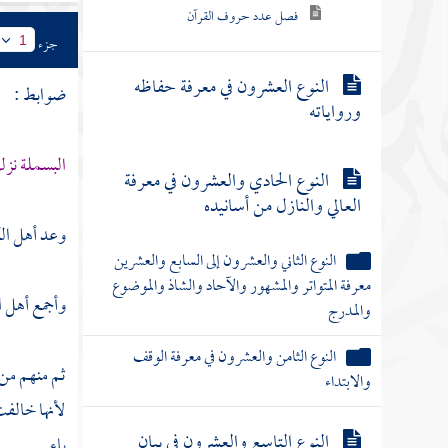
فصل عدد حروف القرآن
جزء
1
النوع العشرون في معرفة حفاظه
ضوابط :
ورواياته
البسملة نز
النوع الحادي والعشرون في معرفة
العالي والنازل من أسانيده
وعد
أهل ال
النوع الثاني والعشرون إلى السابع والعشرين
معرفة المتواتر والمشهور والآحاد والشاذ والموضوع
وأجمع أهل ال
والمدرج
النوع الثامن والعشرون في معرفة الوقف
ثم منهم من 
والابتداء
لأنها خالفت
النوع التاسع والعشرون في بيان
ياء .