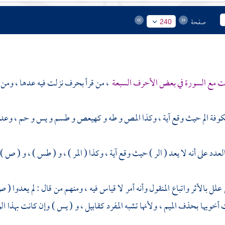
صفحة
240
لت مع السورة في بعض الأحرف السبعة
، من قرأ بحرف نزلت فيه عدها ، ومن قر
كوفة
الم حيث وقع آية ، وكذا المص و طه و كهيعص و طسم و يس و حم ، وعدوا
عدد على أنه لا يعد ( الر ) حيث وقع آية ، وكذا ( المر ) ، و ( طس ) ، و ( ص ) ، 
علل بالأثر واتباع المنقول وأنه أمر لا قياس فيه ، ومنهم من قال : لم يعدوا (
 أخويها بحذف الميم ، ولأنها تشبه المفرد كقابيل ، و ( يس ) وإن كانت بهذا الو