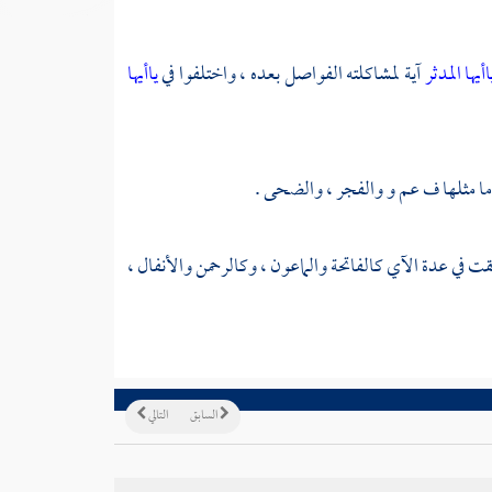
اأيها المدثر
آية لمشاكلته الفواصل بعده ، واختلفوا في
ياأيها
ت في عدة الآي كالفاتحة والماعون ، وكالرحمن والأنفال ،
السابق
التالي