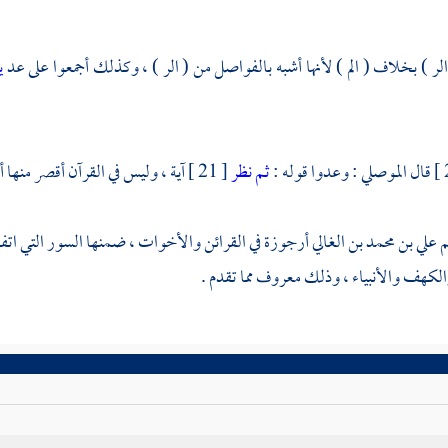
 الر ) بخلاف ( الم ) لأنها أشبه بالفواصل من ( الر ) ، وكذلك أجمعوا على عد
ي
قال
الموصلي
: وعدوا قوله :
ثم نظر
[ 21 ] آية ، وليس في القرآن أقصر منها أما مثلها ف عم و والفجر ، والضحى .
م
علي بن محمد بن الغالي
أرجوزة في القرائن والأخوات ، ضمنها السور التي اتفق
كهف والأنبياء ، وذلك معروف مما تقدم .