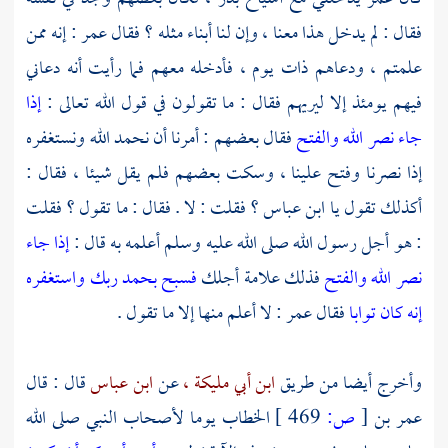
فقال : لم يدخل هذا معنا ، وإن لنا أبناء مثله ؟ فقال
عمر
: إنه ممن
علمتم ، ودعاهم ذات يوم ، فأدخله معهم فما رأيت أنه دعاني
فيهم يومئذ إلا ليريهم فقال : ما تقولون في قول الله تعالى :
إذا
جاء نصر الله والفتح
فقال بعضهم : أمرنا أن نحمد الله ونستغفره
إذا نصرنا وفتح علينا ، وسكت بعضهم فلم يقل شيئا ، فقال :
أكذلك تقول يا
ابن عباس ؟
فقلت : لا . فقال : ما تقول ؟ فقلت
: هو أجل رسول الله صلى الله عليه وسلم أعلمه به قال :
إذا جاء
نصر الله والفتح
فذلك علامة أجلك
فسبح بحمد ربك واستغفره
إنه كان توابا
فقال
عمر
: لا أعلم منها إلا ما تقول .
وأخرج أيضا من طريق
ابن أبي مليكة ،
عن
ابن عباس
قال : قال
عمر بن
[
ص:
469 ]
الخطاب
يوما لأصحاب النبي صلى الله