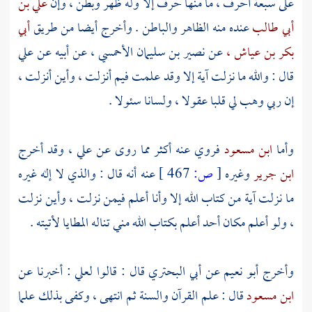
على سبعة أحرف ، ما منها حرف إلا وله ظهر وبطن ، وإن
علي بن
أبي طالب
عنده منه الظاهر والباطن . وأخرج أيضا من طريق
أبي
بكر بن عياش ،
عن
نصير بن سليمان الأحمسي ،
عن أبيه عن
علي
قال : والله ما نزلت آية إلا وقد علمت فيم أنزلت ، وأين أنزلت ،
إن ربي وهب لي قلبا عقولا ، ولسانا سئولا .
وأما
ابن مسعود
فروي عنه أكثر مما روى عن
علي ،
وقد أخرج
ابن جرير
وغيره
[
ص:
467 ]
عنه أنه قال : والذي لا إله غيره
ما نزلت آية من كتاب الله إلا وأنا أعلم فيمن نزلت ، وأين نزلت
، ولو أعلم مكان أحد أعلم بكتاب الله مني تناله المطايا لأتيته .
وأخرج
أبو نعيم
عن
أبي البحتري
قال : قالوا
لعلي
: أخبرنا عن
ابن مسعود
قال : علم القرآن والسنة ثم انتهى ، وكفى بذلك علما