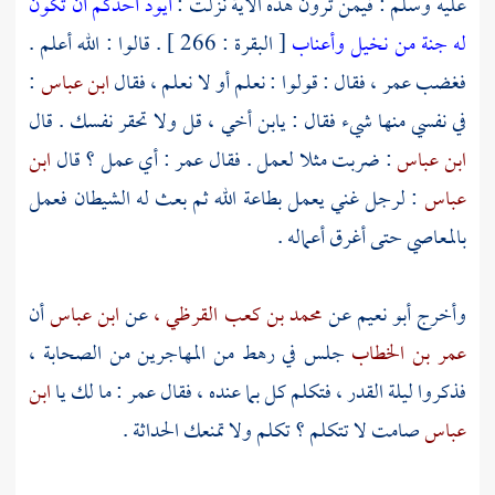
عليه وسلم : فيمن ترون هذه الآية نزلت :
أيود أحدكم أن تكون
له جنة من نخيل وأعناب
[ البقرة : 266 ] . قالوا : الله أعلم .
فغضب
عمر ،
فقال : قولوا : نعلم أو لا نعلم ، فقال
ابن عباس
:
في نفسي منها شيء فقال : يابن أخي ، قل ولا تحقر نفسك . قال
ابن عباس
: ضربت مثلا لعمل . فقال
عمر
: أي عمل ؟ قال
ابن
عباس
: لرجل غني يعمل بطاعة الله ثم بعث له الشيطان فعمل
بالمعاصي حتى أغرق أعماله .
وأخرج
أبو نعيم
عن
محمد بن كعب القرظي ،
عن
ابن عباس
أن
عمر بن الخطاب
جلس في رهط من المهاجرين من الصحابة ،
فذكروا ليلة القدر ، فتكلم كل بما عنده ، فقال
عمر
: ما لك يا
ابن
عباس
صامت لا تتكلم ؟ تكلم ولا تمنعك الحداثة .