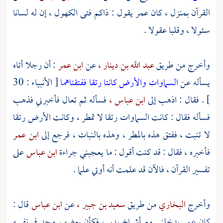
القرآن بمنزل ، كان
عمر
يقول : ذاكم فتى الكهول ، إن له لسانا
سئولا ، وقلبا عقولا .
وأخرج من طريق
عبد الله بن دينار ،
عن
ابن عمر
: أن رجلا أتاه
يسأله عن
السماوات والأرض كانتا رتقا ففتقناهما
[ الأنبياء : 30
] . فقال : اذهب إلى
ابن عباس ،
فسأله ثم تعال فأخبرني فذهب
فسأله فقال : كانت السماوات رتقا لا تمطر ، وكانت الأرض رتقا
لا تنبت ، ففتق هذه بالمطر ، وهذه بالنبات ، فرجع إلى
ابن عمر
فأخبره ، فقال : قد كنت أقول : ما يعجبني جراءة
ابن عباس
على
تفسير القرآن ، فالآن قد علمت أنه أوتي علما .
وأخرج
البخاري
من طريق
سعيد بن جبير ،
عن
ابن عباس
قال :
كان
عمر
يدخلني مع أشياخ
بدر ،
فكأن بعضهم وجد في نفسه