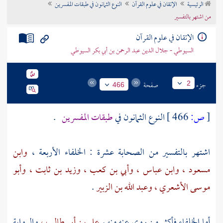
الرئيسية
الإتقان في علوم القرآن
النوع الثمانون في طبقات المفسرين
تراجم الأعلام
من اشتهر بالتفسير
الإتقان في علوم القرآن
السيوطي - جلال الدين عبد الرحمن بن أبي بكر السيوطي
جزء
صفحة
2
466
[
ص:
466 ]
النوع الثمانون في
طبقات المفسرين
.
اشتهر بالتفسير من الصحابة عشرة : الخلفاء الأربعة ،
وابن
مسعود ،
وابن عباس ،
وأبي بن كعب ،
وزيد بن ثابت ،
وأبو
موسى الأشعري ،
وعبد الله بن الزبير
.
أما الخلفاء فأكثر من روي عنه منهم
علي بن أبي طالب ،
والرواية