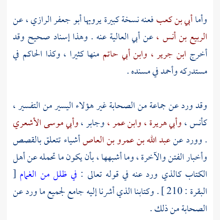
وأما
أبي بن كعب
فعنه نسخة كبيرة يرويها
أبو جعفر الرازي ،
عن
الربيع بن أنس ،
عن
أبي العالية
عنه . وهذا إسناد صحيح وقد
أخرج
ابن جرير ،
وابن أبي حاتم
منها كثيرا ، وكذا
الحاكم
في
مستدركه
وأحمد
في مسنده .
وقد ورد عن جماعة من الصحابة غير هؤلاء اليسير من التفسير ،
كأنس ،
وأبي هريرة ،
وابن عمر ،
وجابر ،
وأبي موسى الأشعري
. وورد عن
عبد الله بن عمرو بن العاص
أشياء تتعلق بالقصص
وأخبار الفتن والآخرة ، وما أشبهها ، بأن يكون ما تحمله عن أهل
الكتاب كالذي ورد عنه في قوله تعالى :
في ظلل من الغمام
[
البقرة : 210 ] . وكتابنا الذي أشرنا إليه جامع لجميع ما ورد عن
الصحابة من ذلك .