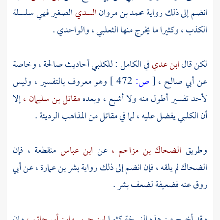
انضم إلى ذلك رواية
محمد بن مروان
السدي
الصغير فهي سلسلة
الكذب ، وكثيرا ما يخرج منها
الثعلبي ،
والواحدي
.
لكن قال
ابن عدي
في الكامل :
للكلبي
أحاديث صالحة ، وخاصة
عن
أبي صالح ،
[
ص:
472 ]
وهو معروف بالتفسير ، وليس
لأحد تفسير أطول منه ولا أشبع ، وبعده
مقاتل بن سليمان ،
إلا
أن
الكلبي
يفضل عليه ، لما في
مقاتل
من المذاهب الرديئة .
وطريق
الضحاك بن مزاحم ،
عن
ابن عباس
منقطعة ، فإن
الضحاك
لم يلقه ، فإن انضم إلى ذلك رواية
بشر بن عمارة ،
عن
أبي
روق
عنه فضعيفة لضعف
بشر
.
وقد أخرج من هذه النسخة كثيرا
ابن جرير
وابن أبي حاتم ،
وإن