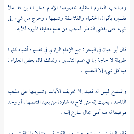
وصاحب العلوم العقلية خصوصا
الإمام فخر الدين
قد ملأ
تفسيره بأقوال الحكماء والفلاسفة وشبهها ، وخرج من شيء إلى
شيء حتى يقضي الناظر العجب من عدم مطابقة المورد للآية .
قال
أبو حيان
في البحر : جمع
الإمام الرازي
في تفسيره أشياء كثيرة
طويلة لا حاجة بها في علم التفسير ، ولذلك قال بعض العلماء :
فيه كل شيء إلا التفسير .
والمبتدع ليس له قصد إلا تحريف الآيات وتسويتها على مذهبه
الفاسد ، بحيث إنه متى لاح له شاردة من بعيد اقتنصها ، أو وجد
موضعا له فيه أدنى مجال سارع إليه .
قال
البلقيني
: استخرجت من الكشاف اعتزالا بالمناقيش من