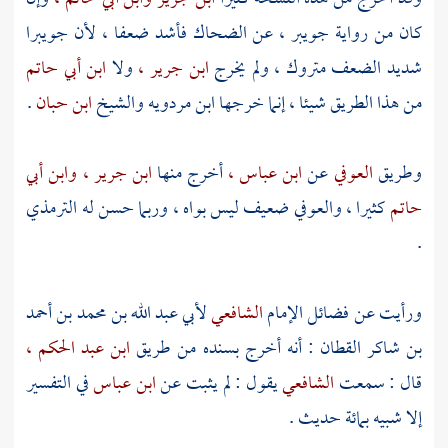
كان من رواية
جويبر ،
عن
الضحاك
فأشد ضعفا ، لأن
جويبرا
شديد الضعف متروك ، ولم يخرج
ابن جرير ،
ولا
ابن أبي حاتم
من هذا الطريق شيئا ، إنما خرجها
ابن مردويه
والشيخ
ابن حبان
.
وطريق
العوفي
عن
ابن عباس ،
أخرج منها
ابن جرير ،
وابن أبي
حاتم
كثيرا ،
والعوفي
ضعيف ليس بواه ، وربما حسن له
الترمذي
.
ورأيت عن فضائل الإمام
الشافعي
لأبي عبد الله بن محمد بن أحمد
بن شاكر القطان
: أنه أخرج بسنده من طريق
ابن عبد الحكم ،
قال : سمعت
الشافعي
يقول : لم يثبت عن
ابن عباس
في التفسير
إلا شبيه بمائة حديث .