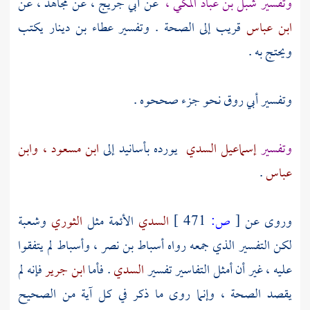
وتفسير
شبل بن عباد المكي ،
عن
أبي جريج ،
عن
مجاهد ،
عن
ابن عباس
قريب إلى الصحة . وتفسير
عطاء بن دينار
يكتب
ويحتج به .
وتفسير
أبي روق
نحو جزء صححوه .
وتفسير
إسماعيل السدي
يورده بأسانيد إلى
ابن مسعود ،
وابن
عباس
.
وروى عن
[
ص:
471 ]
السدي
الأئمة مثل
الثوري
وشعبة
لكن التفسير الذي جمعه رواه
أسباط بن نصر ،
وأسباط
لم يتفقوا
عليه ، غير أن أمثل التفاسير تفسير
السدي
. فأما
ابن جرير
فإنه لم
يقصد الصحة ، وإنما روى ما ذكر في كل آية من الصحيح