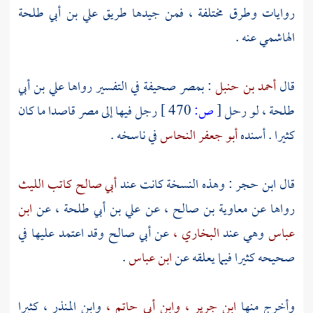
روايات وطرق مختلفة ، فمن جيدها طريق
علي بن أبي طلحة
الهاشمي
عنه .
قال
أحمد بن حنبل
:
بمصر
صحيفة في التفسير رواها
علي بن أبي
طلحة ،
لو رحل
[
ص:
470 ]
رجل فيها إلى
مصر
قاصدا ما كان
كثيرا . أسنده
أبو جعفر النحاس
في ناسخه .
قال
ابن حجر
: وهذه النسخة كانت عند
أبي صالح كاتب الليث
رواها عن
معاوية بن صالح ،
عن
علي بن أبي طلحة ،
عن
ابن
عباس
وهي عند
البخاري ،
عن
أبي صالح
وقد اعتمد عليها في
صحيحه كثيرا فيما يعلقه عن
ابن عباس
.
وأخرج منها
ابن جرير ،
وابن أبي حاتم ،
وابن المنذر ،
كثيرا