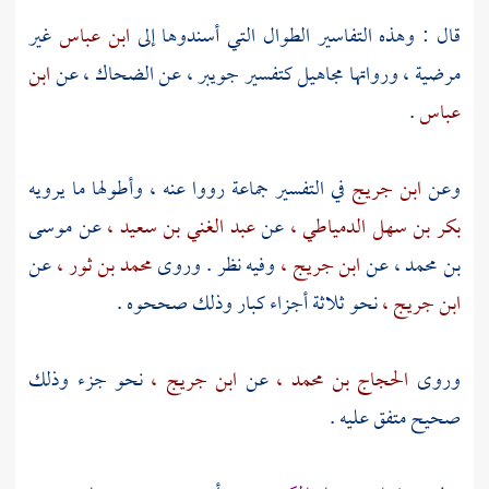
قال : وهذه التفاسير الطوال التي أسندوها إلى
ابن عباس
غير
مرضية ، ورواتها مجاهيل كتفسير
جويبر ،
عن
الضحاك ،
عن
ابن
عباس
.
وعن
ابن جريج
في التفسير جماعة رووا عنه ، وأطولها ما يرويه
بكر بن سهل الدمياطي ،
عن
عبد الغني بن سعيد ،
عن
موسى
بن محمد ،
عن
ابن جريج ،
وفيه نظر . وروى
محمد بن ثور ،
عن
ابن جريج ،
نحو ثلاثة أجزاء كبار وذلك صححوه .
وروى
الحجاج بن محمد ،
عن
ابن جريج ،
نحو جزء وذلك
صحيح متفق عليه .