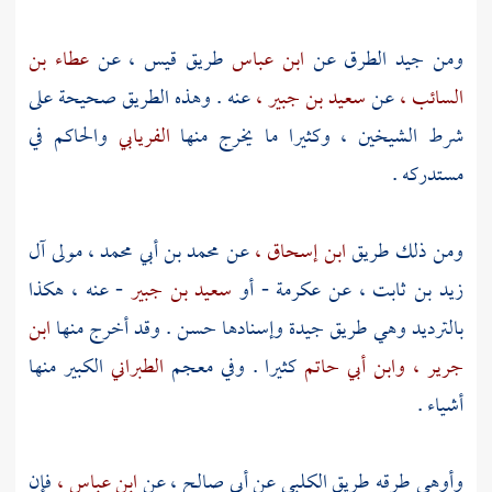
ومن جيد الطرق عن
ابن عباس
طريق
قيس ،
عن
عطاء بن
السائب ،
عن
سعيد بن جبير ،
عنه . وهذه الطريق صحيحة على
شرط الشيخين ، وكثيرا ما يخرج منها
الفريابي
والحاكم
في
مستدركه .
ومن ذلك طريق
ابن إسحاق ،
عن
محمد بن أبي محمد ، مولى آل
زيد بن ثابت
، عن
عكرمة
- أو
سعيد بن جبير
- عنه ، هكذا
بالترديد وهي طريق جيدة وإسنادها حسن . وقد أخرج منها
ابن
جرير ،
وابن أبي حاتم
كثيرا . وفي معجم
الطبراني
الكبير منها
أشياء .
وأوهى طرقه طريق
الكلبي
عن
أبي صالح ،
عن
ابن عباس ،
فإن