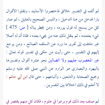
ثم ألف في التفسير خلائق فاختصروا الأسانيد ، ونقلوا الأقوال
بترا فدخل من هنا الدخيل ، والتبس الصحيح بالعليل ، ثم صار
كل من يسنح له قول يورده ، ومن يخطر بباله
[
ص:
475 ]
شيء يعتمده ، ثم ينقل ذلك عنه من يجيء بعده ، ظانا أن له أصلا
غير ملتفت إلى تحرير ما ورد عن السلف الصالح ، ومن يرجع
إليهم في التفسير ، حتى رأيت من حكى في تفسير قوله تعالى :
غير المغضوب عليهم ولا الضالين
نحو عشرة أقوال وتفسيرها
باليهود
والنصارى
هو الوارد عن النبي صلى الله عليه وسلم
وجميع الصحابة والتابعين ، وأتباعهم ، حتى قال
ابن أبي حاتم
:
لا أعلم في ذلك اختلافا بين المفسرين .
ثم
صنف بعد ذلك قوم برعوا في علوم ، فكان كل منهم يقتصر في