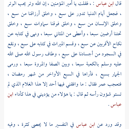
قال
ابن عباس
: ، فقلت يا أمير المؤمنين ، إن الله وتر يحب الوتر
، فجعل أيام الدنيا تدور على سبع ، وخلق أرزاقنا من سبع ،
وخلق الإنسان من سبع ، وخلق فوقنا سماوات سبع ، وخلق
تحتنا أرضين سبعا ، وأعطى من المثاني سبعا ، ونهى في كتابه عن
نكاح الأقربين عن سبع ، وقسم الميراث في كتابه على سبع ، ونقع
في السجود من أجسادنا على سبع ، وطاف رسول الله صلى الله
عليه وسلم
بالكعبة
سبعا ، وبين
الصفا
والمروة
سبعا ، ورمى
الجمار بسبع ، فأراها في السبع الأواخر من شهر رمضان ،
فتعجب
عمر
فقال : ما وافقني فيها أحد إلا هذا الغلام الذي لم
تستو شؤون رأسه ثم قال : يا هؤلاء من يؤديني في هذا كأداء
ابن
عباس
.
وقد ورد عن
ابن عباس
في التفسير ما لا يحصى كثرة ، وفيه