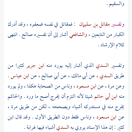
والسقيم .
وتفسير
مقاتل بن سليمان
: فمقاتل في نفسه ضعفوه ، وقد أدرك
الكبار من التابعين ،
والشافعي
أشار إلى أن تفسيره صالح . انتهى
كلام الإرشاد .
وتفسير
السدي
الذي أشار إليه يورد منه
ابن جرير
كثيرا من
طريق
السدي ،
عن
أبي مالك ،
عن
أبي صالح ،
عن
ابن عباس
.
وعن
مرة ،
عن
ابن مسعود ،
وناس من الصحابة هكذا ، ولم يورد
منه
ابن أبي حاتم
شيئا لأنه التزم أن يخرج أصح ما ورد .
والحاكم
يخرج منه في مستدركه أشياء ويصححه ، لكن من طريق
مرة ،
عن
ابن مسعود ،
وناس فقط دون الطريق الأول . وقد قال
ابن
كثير
: إن هذا الإسناد يروي به
السدي
أشياء فيها غرابة .