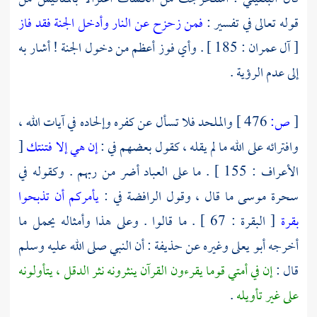
قوله تعالى في تفسير :
فمن زحزح عن النار وأدخل الجنة فقد فاز
[ آل عمران : 185 ] . وأي فوز أعظم من دخول الجنة ! أشار به
إلى عدم الرؤية .
[
ص:
476 ]
والملحد فلا تسأل عن كفره وإلحاده في آيات الله ،
وافترائه على الله ما لم يقله ، كقول بعضهم في :
إن هي إلا فتنتك
[
الأعراف : 155 ] . ما على العباد أضر من ربهم . وكقوله في
سحرة
موسى
ما قال ، وقول
الرافضة
في :
يأمركم أن تذبحوا
بقرة
[ البقرة : 67 ] . ما قالوا . وعلى هذا وأمثاله يحمل ما
أخرجه
أبو يعلى
وغيره عن
حذيفة
: أن النبي صلى الله عليه وسلم
قال :
إن في أمتي قوما يقرءون القرآن ينثرونه نثر الدقل ، يتأولونه
على غير تأويله
.