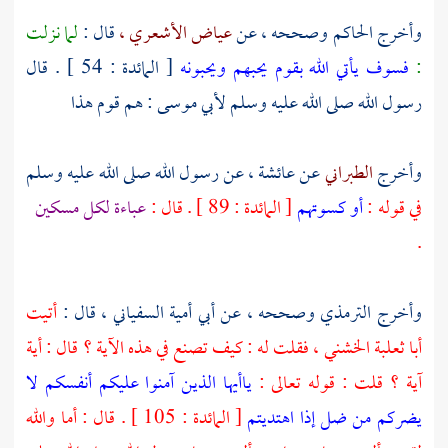
وأخرج
الحاكم
وصححه ، عن
عياض الأشعري ،
قال :
لما نزلت
:
فسوف يأتي الله بقوم يحبهم ويحبونه
[ المائدة : 54 ] . قال
رسول الله صلى الله عليه وسلم
لأبي موسى
: هم قوم هذا
وأخرج
الطبراني
عن
عائشة ،
عن رسول الله صلى الله عليه وسلم
في قوله :
أو كسوتهم
[ المائدة : 89 ] . قال :
عباءة لكل مسكين
.
وأخرج
الترمذي
وصححه ، عن
أبي أمية السفياني ،
قال :
أتيت
أبا ثعلبة الخشني ، فقلت له : كيف تصنع في هذه الآية ؟ قال : أية
آية ؟ قلت : قوله تعالى :
ياأيها الذين آمنوا عليكم أنفسكم لا
يضركم من ضل إذا اهتديتم
[ المائدة : 105 ] . قال : أما والله