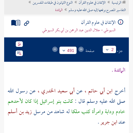
الرئيسية
الإتقان في علوم القرآن
النوع الثمانون في طبقات المفسرين
تراجم الأعلام
التفاسير المصرح برفعها إليه صلى الله عليه وسلم
المائدة
الإتقان في علوم القرآن
السيوطي - جلال الدين عبد الرحمن بن أبي بكر السيوطي
جزء
صفحة
2
491
المائدة .
أخرج
ابن أبي حاتم ،
عن
أبي سعيد الخدري ،
عن رسول الله
صلى الله عليه وسلم قال :
كانت بنو إسرائيل إذا كان لأحدهم
خادم ودابة وامرأة كتب ملكا
له شاهد من مرسل
زيد بن أسلم
عند
ابن جرير
.