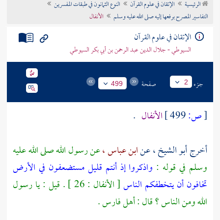
الرئيسية
الإتقان في علوم القرآن
النوع الثمانون في طبقات المفسرين
تراجم الأعلام
التفاسير المصرح برفعها إليه صلى الله عليه وسلم
الأنفال
الإتقان في علوم القرآن
السيوطي - جلال الدين عبد الرحمن بن أبي بكر السيوطي
جزء
صفحة
2
499
[
ص:
499 ]
الأنفال
.
أخرج
أبو الشيخ ،
عن
ابن عباس ،
عن رسول الله صلى الله عليه
وسلم في قوله :
واذكروا إذ أنتم قليل مستضعفون في الأرض
تخافون أن يتخطفكم الناس
[ الأنفال : 26 ] . قيل : يا رسول
الله ومن الناس ؟ قال :
أهل فارس
.