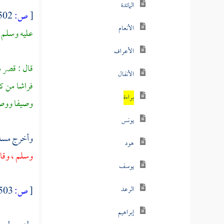
المائدة
[
ص:
502 ]
عليه وسلم ع
الأنعام
الأعراف
قال : قصر م
الأنفال
فراشا من ك
وصيفا ووصيف
براءة
يونس
وأخرج
مسل
هود
وسلم ، وقال
يوسف
[
ص:
503 ]
الرعد
إبراهيم