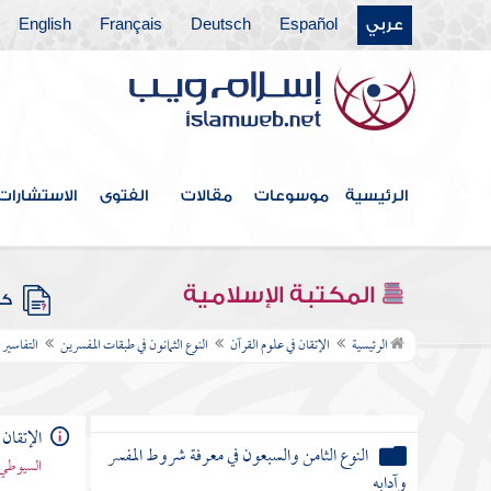
النوع الثالث والسبعون في أفضل
عربي
Español
Deutsch
Français
English
القرآن وفضائله
النوع الرابع والسبعون في مفردات
القرآن
الرئيسية
موسوعات
مقالات
الفتوى
الاستشارات
النوع الخامس والسبعون في خواص
القرآن
المكتبة الإسلامية
كتب
النوع السادس والسبعون في مرسوم الخط
وآداب كتابته
الرئيسية
الإتقان في علوم القرآن
النوع الثمانون في طبقات المفسرين
التفاسير 
النوع السابع والسبعون في معرفة تفسيره
وتأويله وبيان شرفه والحاجة إليه
الإتقان 
النوع الثامن والسبعون في معرفة شروط المفسر
السيوطي 