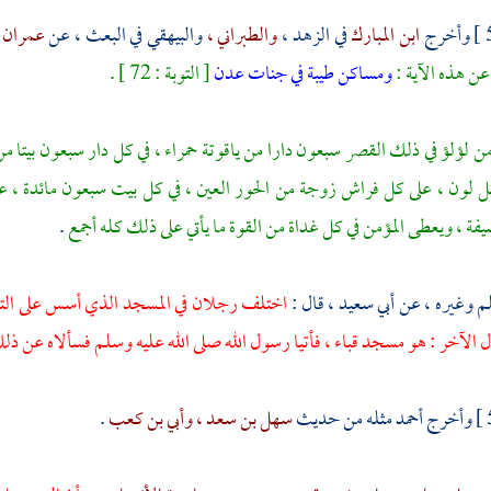
وأخرج
ابن المبارك
في الزهد ،
والطبراني ،
والبيهقي
في البعث ، عن
عمران 
ن هذه الآية :
ومساكن طيبة في جنات عدن
[ التوبة : 72 ] .
ن لؤلؤ في ذلك القصر سبعون دارا من ياقوتة حمراء ، في كل دار سبعون بيتا 
ل لون ، على كل فراش زوجة من الحور العين ، في كل بيت سبعون مائدة ، عل
ة ، ويعطى المؤمن في كل غداة من القوة ما يأتي على ذلك كله أجمع
.
م
وغيره ، عن
أبي سعيد ،
قال :
اختلف رجلان في المسجد الذي أسس على التق
 الآخر : هو
مسجد قباء ،
فأتيا رسول الله صلى الله عليه وسلم فسألاه عن 
وأخرج
أحمد
مثله من حديث
سهل بن سعد ،
وأبي بن كعب
.