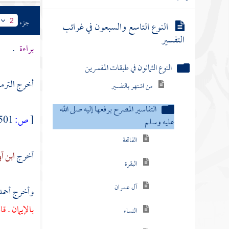
وآدابه
جزء
2
النوع التاسع والسبعون في غرائب
التفسير
براءة
.
النوع الثمانون في طبقات المفسرين
أخرج
الترم
من اشتهر بالتفسير
التفاسير المصرح برفعها إليه صلى الله
[
ص:
501 ]
عليه وسلم
الفاتحة
أخرج
ابن أ
البقرة
وأخرج
أحمد
آل عمران
بالإيمان . قا
النساء