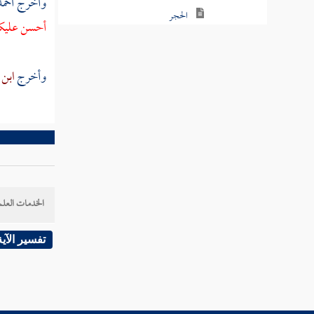
وأخرج
أحمد
الحجر
أحسن عليكم 
النحل
وأخرج
ابن 
الإسراء
الكهف
مريم
طه
الخدمات العلم
الأنبياء
تفسير الآية
الحج
المؤمنون