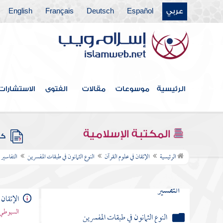
عربي
Español
Deutsch
Français
English
النوع الخامس والسبعون في خواص
القرآن
النوع السادس والسبعون في مرسوم الخط
وآداب كتابته
الرئيسية
موسوعات
مقالات
الفتوى
الاستشارات
النوع السابع والسبعون في معرفة تفسيره
وتأويله وبيان شرفه والحاجة إليه
المكتبة الإسلامية
النوع الثامن والسبعون في معرفة شروط المفسر
كتب
وآدابه
الرئيسية
الإتقان في علوم القرآن
النوع الثمانون في طبقات المفسرين
التفاسير 
النوع التاسع والسبعون في غرائب
التفسير
الإتقان 
السيوطي 
النوع الثمانون في طبقات المفسرين