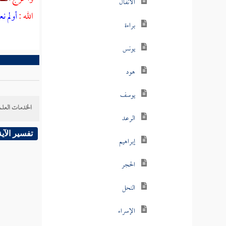
الأنفال
الله :
أولم ن
براءة
يونس
هود
يوسف
الخدمات العلم
الرعد
تفسير الآية
إبراهيم
الحجر
النحل
الإسراء