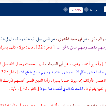
صفحة
535
،
والترمذي ،
عن
أبي سعيد الخدري ،
عن النبي صلى الله عليه وسلم قال في هذه 
ومنهم مقتصد ومنهم سابق بالخيرات
[ فاطر : 32 ] . قال : هؤلاء كلهم بمنزلة واحدة ، وكلهم في الجنة .
وأخرج
أحمد ،
وغيره ، عن
أبي الدرداء ،
قال : سمعت رسول الله صلى الل
عبادنا فمنهم ظالم لنفسه ومنهم مقتصد ومنهم سابق بالخيرات
[
اقتصدوا فأولئك يحاسبون حسابا يسيرا ، وأما الذين ظلموا أنفسهم فأولئك ال
م الذين يقولون :
الحمد لله الذي أذهب عنا الحزن
[ فاطر : 32 ] . الآية .
راني ،
وابن جرير ،
عن
ابن عباس ،
أن النبي صلى الله عليه وسلم قال : إذا كان