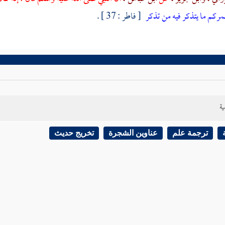
عمركم ما يتذكر فيه من تذكر
[ فاطر : 37 ] .
ية
ترجمة علم
عناوين الشجرة
تخريج حديث