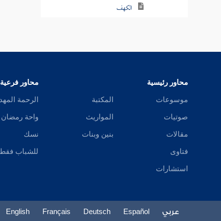
الكهف
مريم
طه
الأنبياء
محاور رئيسية
محاور فرعية
الحج
موسوعات
المكتبة
الرحمة المهد
صوتيات
المواريث
واحة رمضان
المؤمنون
مقالات
بنين وبنات
نسك
النور
فتاوى
للشباب فقط
الفرقان
استشارات
القصص
عربي
Español
Deutsch
Français
English
العنكبوت