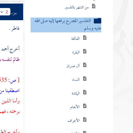
من اشتهر بالتفسير
جزء
2
التفاسير المصرح برفعها إليه صلى الله
فاطر .
عليه وسلم
الفاتحة
أخرج
أحمد 
البقرة
ظالم لنفسه 
آل عمران
[
ص:
535 ]
النساء
اصطفينا من 
المائدة
وأما الذين 
الأنعام
برحمته ، فه
الأعراف
وأخرج
الطب