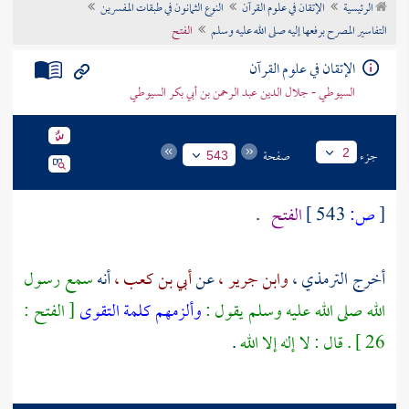
الرئيسية
الإتقان في علوم القرآن
النوع الثمانون في طبقات المفسرين
تراجم الأعلام
التفاسير المصرح برفعها إليه صلى الله عليه وسلم
الفتح
الإتقان في علوم القرآن
السيوطي - جلال الدين عبد الرحمن بن أبي بكر السيوطي
جزء
صفحة
2
543
[
ص:
543 ]
الفتح
.
أخرج
الترمذي ،
وابن جرير ،
عن
أبي بن كعب ،
أنه
سمع رسول
الله صلى الله عليه وسلم يقول :
وألزمهم كلمة التقوى
[ الفتح :
26 ] . قال : لا إله إلا الله
.