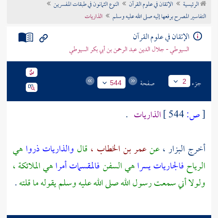
الرئيسية
الإتقان في علوم القرآن
النوع الثمانون في طبقات المفسرين
تراجم الأعلام
التفاسير المصرح برفعها إليه صلى الله عليه وسلم
الذاريات
الإتقان في علوم القرآن
السيوطي - جلال الدين عبد الرحمن بن أبي بكر السيوطي
جزء
صفحة
2
544
[
ص:
544 ]
الذاريات
.
أخرج
البزار ،
عن
عمر بن الخطاب ،
قال
والذاريات ذروا
هي
الرياح
فالجاريات يسرا
هي السفن
فالمقسمات أمرا
هي الملائكة ،
ولولا أني سمعت رسول الله صلى الله عليه وسلم يقوله ما قلته
.