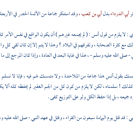
ر
أبي الدرداء
بدل
أبي بن كعب ،
وقد استنكر جماعة من الأئمة الحصر في الأربعة 
ري
: لا يلزم من قول
أنس
: ( لم يجمعه غيرهم ) أن يكون الواقع في نفس الأمر ك
ك مع كثرة الصحابة ، وتفرقهم في البلاد ؟ وهذا لا يتم إلا إن كان لقي كل واح
 - صلى الله عليه وسلم - ، هذا في غاية البعد في العادة ، وإذا كان المرجع إلى ما
تمسك بقول
أنس
هذا جماعة من الملاحدة ، ولا متمسك لهم فيه ، فإنا لا نسلم ح
ذلك ! سلمناه ، لكن لا يلزم من كون كل من الجم الغفير لم يحفظه كله ألا ي
 جميعه ، بل إذا حفظ الكل ولو على التوزيع كفى .
بي
: قد قتل يوم
اليمامة
سبعون من القراء ، وقتل في عهد النبي - صلى الله عليه و