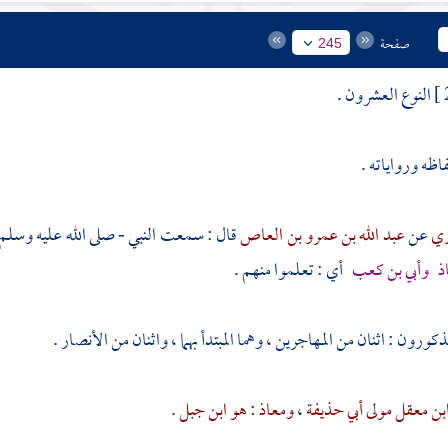
صفحة
245
النوع العشرون .
اظه ورواياته .
ري
عن
عبد الله بن عمرو بن العاص
قال : سمعت النبي - صلى الله عليه وسلم 
ذ
وأبي بن كعب
أي : تعلموا منهم .
مذكورون : اثنان من
المهاجرين
، وهما المبتدأ بهما ، واثنان من
الأنصار
.
ابن معقل مولى أبي حذيفة
،
ومعاذ : هو ابن جبل
.