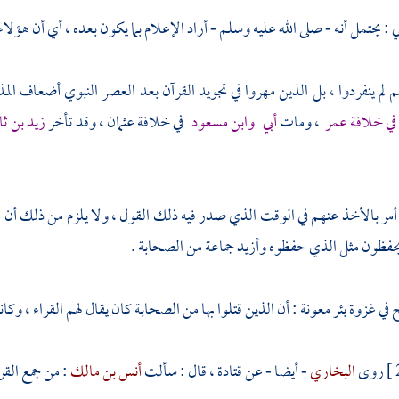
ي :
يحتمل أنه - صلى الله عليه وسلم - أراد الإعلام بما يكون بعده ، أي أن هؤلا
 لم ينفردوا ، بل الذين مهروا في تجويد القرآن بعد العصر النبوي أضعاف ال
في خلافة
عمر
، ومات
أبي
وابن مسعود
في خلافة
عثمان
، وقد تأخر
زيد بن ث
 أمر بالأخذ عنهم في الوقت الذي صدر فيه ذلك القول ، ولا يلزم من ذلك أن
حفظون مثل الذي حفظوه وأزيد جماعة من الصحابة .
 في غزوة
بئر معونة
: أن الذين قتلوا بها من الصحابة كان يقال لهم القراء ، وكا
روى
البخاري
- أيضا - عن
قتادة
، قال : سألت
أنس بن مالك
: من جمع القر