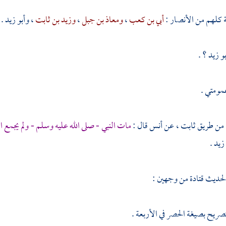
ة كلهم من
الأنصار
:
أبي بن كعب
،
ومعاذ بن جبل
،
وزيد بن ثابت
،
وأبو زيد .
بو زيد ؟
.
مومتي .
 من طريق
ثابت ،
عن
أنس
قال :
مات النبي - صلى الله عليه وسلم - ولم يجمع ا
 زيد
.
 لحديث
قتادة
من وجهين :
تصريح بصيغة الحصر في الأربعة .