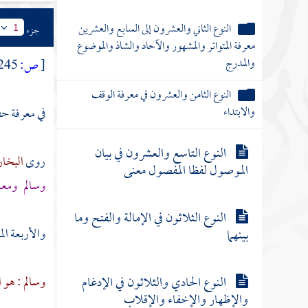
النوع الثاني والعشرون إلى السابع والعشرين
جزء
1
معرفة المتواتر والمشهور والآحاد والشاذ والموضوع
والمدرج
[
ص:
245 ]
النوع الثامن والعشرون في معرفة الوقف
والابتداء
في معرفة حف
النوع التاسع والعشرون في بيان
روى
البخا
الموصول لفظا المفصول معنى
وسالم
ومعا
النوع الثلاثون في الإمالة والفتح وما
والأربعة ال
بينهما
النوع الحادي والثلاثون في الإدغام
وسالم : هو 
والإظهار والإخفاء والإقلاب