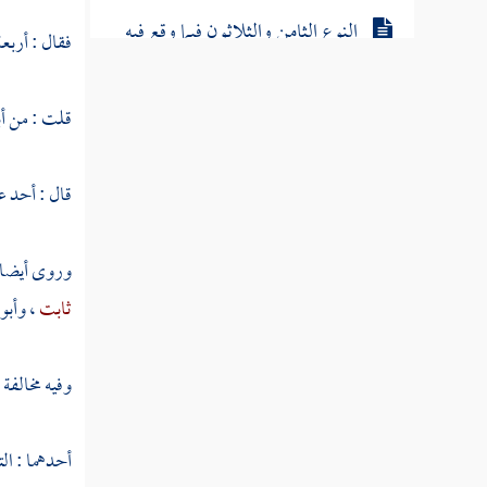
النوع الثامن والثلاثون فيما وقع فيه
فقال : أربع
بغير لغة العرب
قلت : من
أ
النوع التاسع والثلاثون في معرفة الوجوه
والنظائر
قال : أحد ع
النوع الأربعون في معرفة معاني الأدوات التي
يحتاج إليها المفسر
وروى أيضا
النوع الحادي والأربعون في معرفة
ثابت
،
وأبو
إعرابه
النوع الثاني والأربعون في قواعد مهمة يحتاج
وفيه مخالفة
المفسر إلى معرفتها
النوع الثالث والأربعون في المحكم والمتشابه
أحدهما : ال