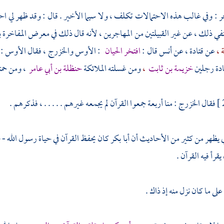
ر
: وفي غالب هذه الاحتمالات تكلف ، ولا سيما الأخير . قال : وقد ظهر لي احت
نفي ذلك ، عن غير القبيلتين من
المهاجرين
، لأنه قال ذلك في معرض المفاخرة 
 ،
عن
قتادة ،
عن
أنس
قال :
افتخر الحيان
:
الأوس
والخزرج ،
فقال
الأوس
: 
دة رجلين
خزيمة بن ثابت
،
ومن غسلته الملائكة
حنظلة بن أبي عامر
،
ومن حمت
فقال
الخزرج
: منا أربعة جمعوا القرآن لم يجمعه غيرهم . . . . . ، فذكرهم .
 يظهر من كثير من الأحاديث أن
أبا بكر
كان يحفظ القرآن في حياة رسول الله - 
يقرأ فيه القرآن .
ى ما كان نزل منه إذ ذاك .