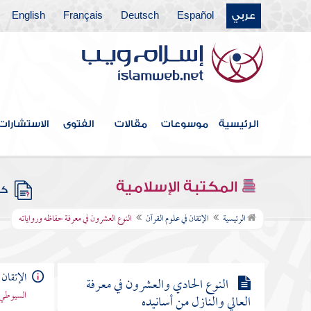
النوع الخامس عشر ما أنزل منه على
عربي
Español
Deutsch
Français
English
بعض الأنبياء
النوع السادس عشر في كيفية إنزاله
النوع السابع عشر في معرفة أسمائه وأسماء سوره
النوع الثامن عشر في جمعه وترتيبه
الرئيسية
موسوعات
مقالات
الفتوى
الاستشارات
النوع التاسع عشر عدد سور وآيات وكلمات
وحروف القرآن
المكتبة الإسلامية
كتب
النوع العشرون في معرفة حفاظه
الرئيسية
الإتقان في علوم القرآن
النوع العشرون في معرفة حفاظه ورواياته
ورواياته
الإتقان 
النوع الحادي والعشرون في معرفة
السيوطي 
العالي والنازل من أسانيده