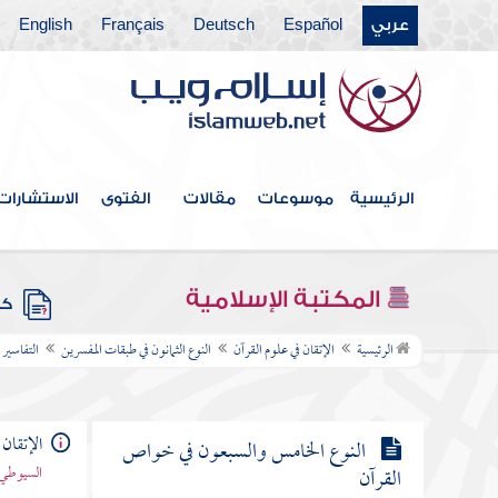
النوع السبعون في المبهمات
عربي
Español
Deutsch
Français
English
النوع الحادي والسبعون في أسماء من
نزل فيهم القرآن
النوع الثاني والسبعون في فضائل القرآن
الرئيسية
موسوعات
مقالات
الفتوى
الاستشارات
النوع الثالث والسبعون في أفضل
القرآن وفضائله
المكتبة الإسلامية
كتب
النوع الرابع والسبعون في مفردات
الرئيسية
الإتقان في علوم القرآن
النوع الثمانون في طبقات المفسرين
التفاسير 
القرآن
الإتقان 
النوع الخامس والسبعون في خواص
السيوطي 
القرآن