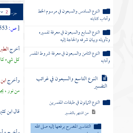
النوع السادس والسبعون في مرسوم الخط
جزء
2
وآداب كتابته
[
ص:
553 ]
النوع السابع والسبعون في معرفة تفسيره
وتأويله وبيان شرفه والحاجة إليه
أخرج
الطبر
النوع الثامن والسبعون في معرفة شروط المفسر
كل شيء كائن 
وآدابه
النوع التاسع والسبعون في غرائب
وأخرج
ابن 
التفسير
من نور ، يجر
النوع الثمانون في طبقات المفسرين
قال
ابن كثي
من اشتهر بالتفسير
التفاسير المصرح برفعها إليه صلى الله
وأخرج - أي