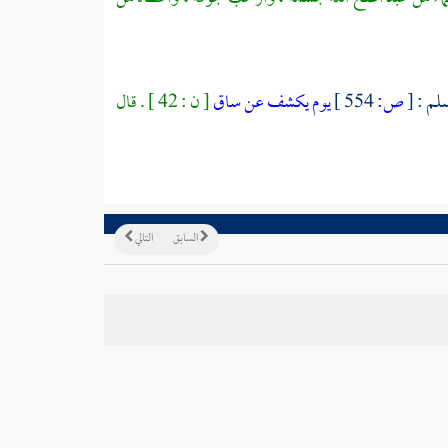
سلم :
[
ص:
554 ]
يوم يكشف عن ساق
[ ن : 42 ] . قال
السابق
التالي