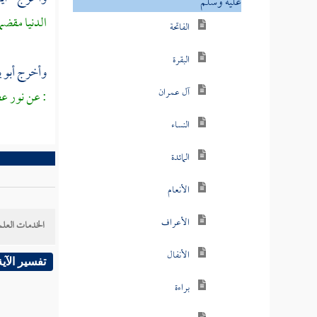
عليه وسلم
الدنيا مقضم
الفاتحة
البقرة
وأخرج
أبو 
آل عمران
: عن نور ع
النساء
المائدة
الأنعام
الأعراف
الخدمات العلم
الأنفال
تفسير الآية
براءة