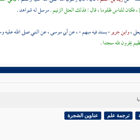
ا ، فكان للناس ظلوما ، قال : فذلك العتل الزنيم .
مرسل له شواهد .
يعلى ،
وابن جرير
- بسند فيه مبهم - ، عن
أبي موسى ،
عن النبي صلى الله عليه و
ظيم يخرون لله سجدا
.
ية
ترجمة علم
عناوين الشجرة