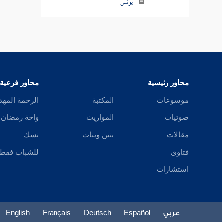
يونس
هود
يوسف
الرعد
محاور رئيسية
محاور فرعية
إبراهيم
موسوعات
المكتبة
الرحمة المهد
الحجر
صوتيات
المواريث
واحة رمضان
مقالات
بنين وبنات
نسك
النحل
فتاوى
للشباب فقط
الإسراء
استشارات
الكهف
مريم
عربي
Español
Deutsch
Français
English