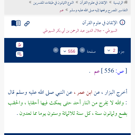
الرئيسية
الإتقان في علوم القرآن
النوع الثمانون في طبقات المفسرين
تراجم الأعلام
التفاسير المصرح برفعها إليه صلى الله عليه وسلم
عم
الإتقان في علوم القرآن
السيوطي - جلال الدين عبد الرحمن بن أبي بكر السيوطي
جزء
صفحة
2
556
[
ص:
556 ]
عم
.
أخرج
البزار ،
عن
ابن عمر ،
عن النبي صلى الله عليه وسلم قال
:
والله لا يخرج من النار أحد حتى يمكث فيها أحقابا ، والحقب
بضع وثمانون سنة ، كل سنة ثلاثمائة وستون يوما مما تعدون
.