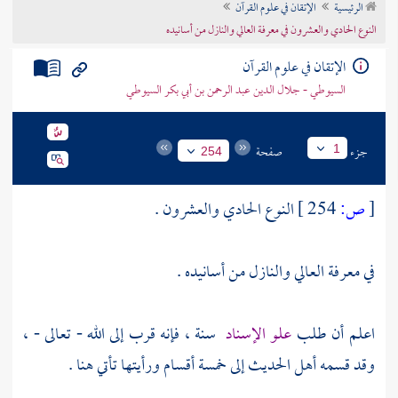
الرئيسية
الإتقان في علوم القرآن
تراجم الأعلام
النوع الحادي والعشرون في معرفة العالي والنازل من أسانيده
الإتقان في علوم القرآن
السيوطي - جلال الدين عبد الرحمن بن أبي بكر السيوطي
جزء
صفحة
1
254
[
ص:
254 ]
النوع الحادي والعشرون .
في معرفة العالي والنازل من أسانيده .
اعلم أن طلب
علو الإسناد
سنة ، فإنه قرب إلى الله - تعالى - ،
وقد قسمه أهل الحديث إلى خمسة أقسام ورأيتها تأتي هنا .