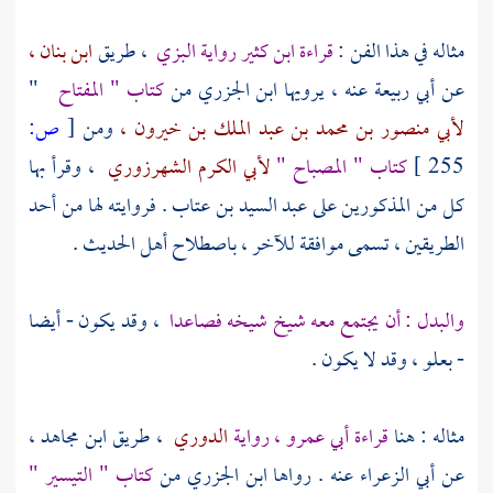
مثاله في هذا الفن :
قراءة
ابن كثير
رواية
البزي
، طريق
ابن بنان ،
عن
أبي ربيعة
عنه ، يرويها
ابن الجزري
من
كتاب " المفتاح
"
لأبي منصور بن محمد بن عبد الملك بن خيرون ،
ومن
[
ص:
255 ]
كتاب " المصباح "
لأبي الكرم الشهرزوري
، وقرأ بها
كل من المذكورين على
عبد السيد بن عتاب
. فروايته لها من أحد
الطريقين ، تسمى موافقة للآخر ، باصطلاح أهل الحديث .
والبدل : أن يجتمع معه شيخ شيخه فصاعدا
، وقد يكون - أيضا
- بعلو ، وقد لا يكون .
مثاله : هنا
قراءة
أبي عمرو
، رواية
الدوري
، طريق
ابن مجاهد ،
عن
أبي الزعراء
عنه . رواها
ابن الجزري
من
كتاب " التيسير "